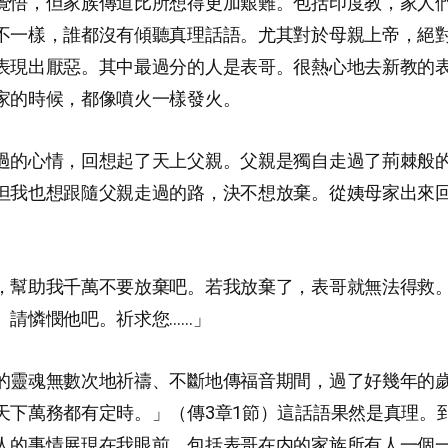
覺悟，但家族傳道比所想得更加艱難。包括印度教，家人
不一樣，誰都沒有傾聽真理話語。尤其對於母親上帝，絕
表現出厭惡。其中最過分的人是表哥。很熱心地去新教的
家的時候，都像噴火一樣發火。
過的心情，回想起了天上父親。父親是獨自走過了荊棘般
但我也想跟隨父親走過的路，決不想放棄。從姨母家出來
。
，幫助我千萬不要放棄吧。若我放棄了，表哥就無法得救
。請憐憫他吧。祈求您……」
的靈魂無數次地祈禱、不斷地傳福音期間，過了好幾年的
天下萬務都有定時。」（傳3章1節）這話語果然是真理。
人的事情展現在我眼前。包括表哥在内的家族所有人一個