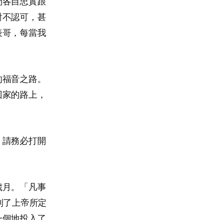
們各自忠實跟
對不認可，甚
表哥，每當我
的福音之路。
回家的路上，
。請務必打開
歲月。「凡事
到了上帝所定
一個地投入了