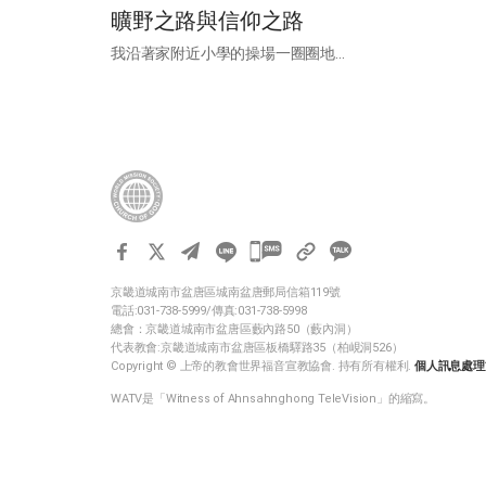
曠野之路與信仰之路
我沿著家附近小學的操場一圈圈地...
카
카
京畿道城南市盆唐區城南盆唐郵局信箱119號
오
電話:031-738-5999/傳真:031-738-5998
톡
總會：京畿道城南市盆唐區藪內路50（藪內洞）
代表教會:京畿道城南市盆唐區板橋驛路35（柏峴洞526）
공
Copyright © 上帝的教會世界福音宣教協會. 持有所有權利.
個人訊息處理
유
WATV是「Witness of Ahnsahnghong TeleVision」的縮寫。
하
기