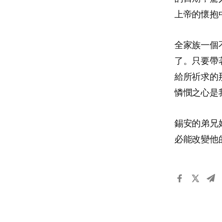
上帝的懷抱
全家族一個
了。只要帶
給所祈求的
憐憫之心是
錫安的弟兄
必能改變他