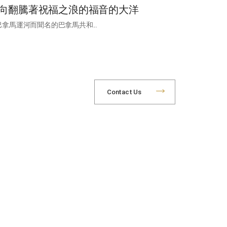
向翻騰著祝福之浪的福音的大洋
巴拿馬運河而聞名的巴拿馬共和...
Contact Us