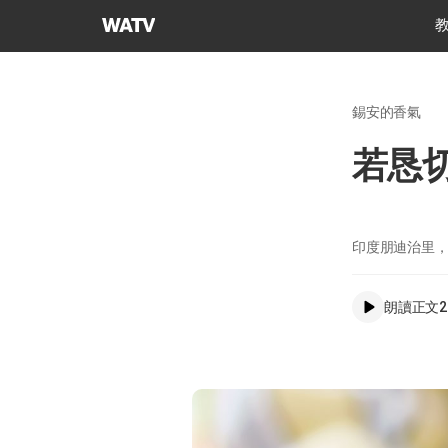
上
帝
的
教
錫安的香氣
會
世
若恳
界
福
音
宣
印度朋迪治里
教
協
朗讀正文
2
會