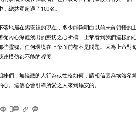
中，總共竟超過了100名。
不落地居在錫安裡的現在，多少能夠明白以前未曾領悟的
著從內心深處湧出的懇切之心祈禱，上帝看到我們這樣的
那些靈魂。任何環境在上帝面前都不是問題。因為上帝對
我連模仿都不能的程度。
姐妹們，無論聽的人行為或性格如何，請相信因為埃洛希
的心。這信心會引導所愛之人來到錫安的。
카
카
오
톡