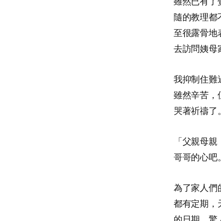
雖然已有了
隨的教理都
至很露骨地
去訪問姨母
我抑制住難
雖然辛苦，
哭著祈禱了
「父親母親
哥哥的心吧
為了家人們
都有定期，
的日期，驚