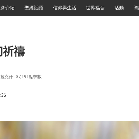
教會介紹
聖經話語
信仰與生活
世界福音
活動
資
切祈禱
，拉克什
37,191
點擊數
:36