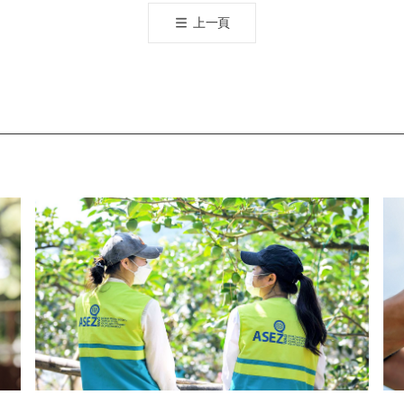
공
上一頁
유
하
기