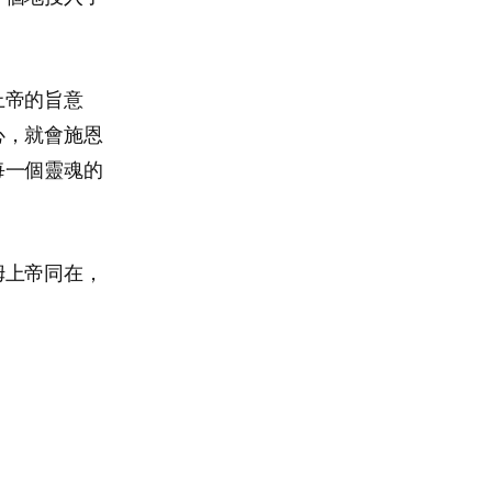
上帝的旨意
心，就會施恩
每一個靈魂的
姆上帝同在，