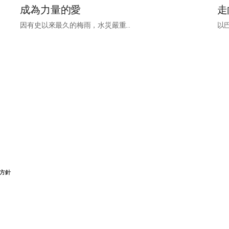
成為力量的愛
走
因有史以來最久的梅雨，水災嚴重...
以
方針