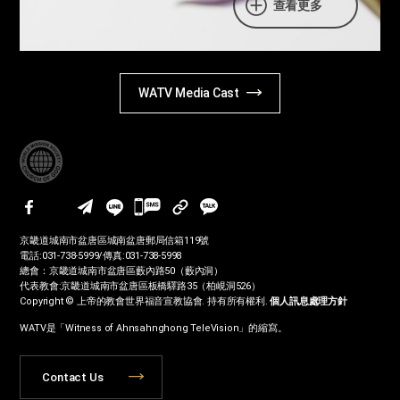
查看更多
WATV Media Cast
카
카
京畿道城南市盆唐區城南盆唐郵局信箱119號
오
電話:031-738-5999/傳真:031-738-5998
톡
總會：京畿道城南市盆唐區藪內路50（藪內洞）
代表教會:京畿道城南市盆唐區板橋驛路35（柏峴洞526）
공
Copyright © 上帝的教會世界福音宣教協會. 持有所有權利.
個人訊息處理方針
유
WATV是「Witness of Ahnsahnghong TeleVision」的縮寫。
하
기
Contact Us