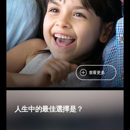
能平息憤怒的話是「對不起。」
能減輕心頭重擔的話是「不要擔心，會好起來的。」
比起忠告更有效的話是「沒關係，也會有那樣的時
候。」
能使對方神采奕奕的話是「我為你自豪。」
無論何時說，何時聽，都令人喜悅的話是「我愛
你。」
美麗的弟兄友愛
母親之心和錫安
查看更多
人生中的最佳選擇是？
人生中的最佳選擇是？