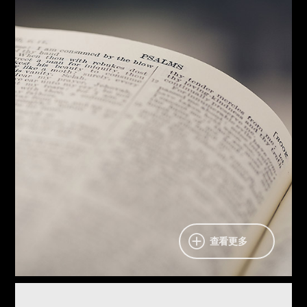
。」
C
之間的
D
和
B
「人生是
irth）到死
B
廣為人知的這名言，其含義是人從出生（
hoice）。
C
eath），處於接連不斷的選擇中（
D
亡（
ternal
E
eath），當選擇永生（
D
現在是越過死亡（
life）的時機。
天國準備和養老準備
領悟價值之人的選擇
突然的召回
審判、地獄、天國
會多麼美麗！
浸禮要立即
查看更多