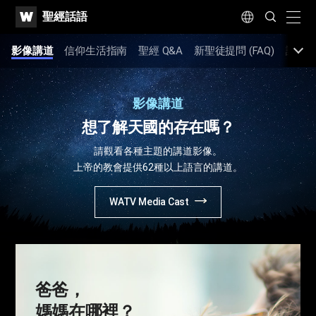
WATV
Search
聖經話語
Submit
naviga
Language
節
影像講道
信仰生活指南
聖經 Q&A
新聖徒提問 (FAQ)
講道
影像講道
想了解天國的存在嗎？
請觀看各種主題的講道影像。
上帝的教會提供62種以上語言的講道。
WATV Media Cast
爸爸，
媽媽在哪裡？