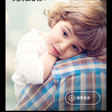
爸爸，
媽媽在哪裡？
姐姐，媽媽呢？
哥哥，媽媽呢？
在屋裡莫名感到空蕩蕩的時候，最先尋找的那個人
——媽媽。
她是對任何人都必不可少的存在。
那麼，我們將要回去的永遠的家——天國會如何呢？
耶路撒冷母親和永生
走向聖靈和新婦吧！
天國家族和地上家族
查看更多