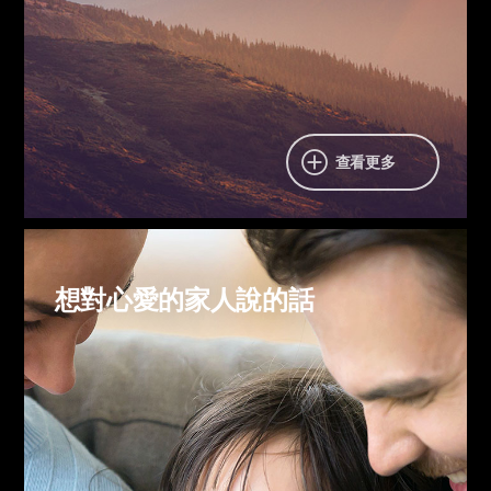
沒有任何答案的人生
靈的逃城和地球
查看更多
想對心愛的家人說的話
想對心愛的家人說的話
讓對方會心一笑的話是「謝謝你。」
令人神氣活現的話是「做得真棒！」
使心靈合而為一的話是「托你的福。」
能拭去悲傷的話是「這不是你的錯。」
不會使流下的汗水付諸東流的話是「真是辛苦了。」