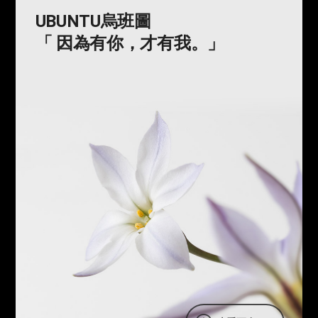
UBUNTU烏班圖
「 因為有你，才有我。」
UBUNTU烏班圖
「 因為有你，才有我。」
因為有你，才有我。
非洲的孩子們明白：
分享比獨享更幸福。
我們也是如此行，
願以上帝的愛
與全世界的人們
一同展開充滿希望的未來。
世上的光和鹽, 基督徒的生活
丟棄傲慢作謙卑的人吧
凡自高的，必降為卑