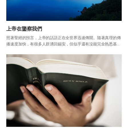
上帝在鑒察我們
照著聖經的預言，上帝的話語正在全世界迅速傳開。隨著真理的傳
播速度加快，有很多人群湧回錫安，但似乎還有沒能完全熟悉基督
的教訓，仍然按照在世上學到的習慣行動的人。 進入真理中的我們
正在上帝裡面一點點脫去世上的污垢、得到淨化，處在變化成上帝
所喜悅...