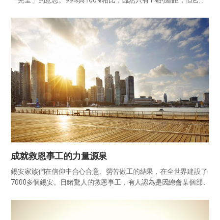
「完全」的意思。99%與100%相比，雖然只有1%的差距，但它們
之間卻是不完全與完全的分岔路。 為了讓我們的信心變得100%完
全，需要學會順從。這裡所說的順從是指對上帝話語的順從。...
成就救恩事工的力量源泉
錫安家族們在信仰中合心合意、勞苦做工的結果，在全世界建設了
7000多個錫安。目睹驚人的救恩事工，有人認為是因總會某個部
門做的企劃好，也有人認為是因有指導能力卓越的牧會者或宣教士
才實現了這樣的成果。 但是通過察看聖經可以領悟到，天國福音無
論藉...