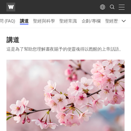
WATV
Search
Submit
naviga
Language
 (FAQ)
講道
聖經與科學
聖經常識
企劃/專欄
聖經歷史一
講道
這是為了幫助您理解晝夜賜予的使靈魂得以甦醒的上帝話語。