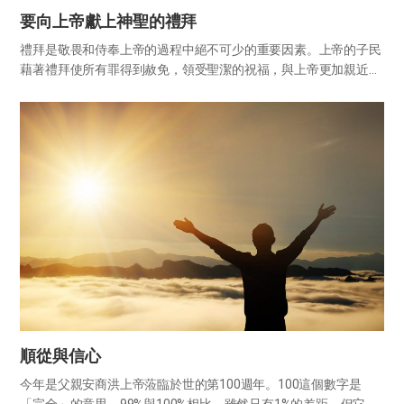
要向上帝獻上神聖的禮拜
禮拜是敬畏和侍奉上帝的過程中絕不可少的重要因素。上帝的子民
藉著禮拜使所有罪得到赦免，領受聖潔的祝福，與上帝更加親近。
或許也有人認為禮拜只是作為禮儀去教會聽聽講道而已。但是禮拜
不是為了傾聽講道人流暢的講論，其中分明蘊含著我們當領悟的屬
靈的道...
順從與信心
今年是父親安商洪上帝蒞臨於世的第100週年。100這個數字是