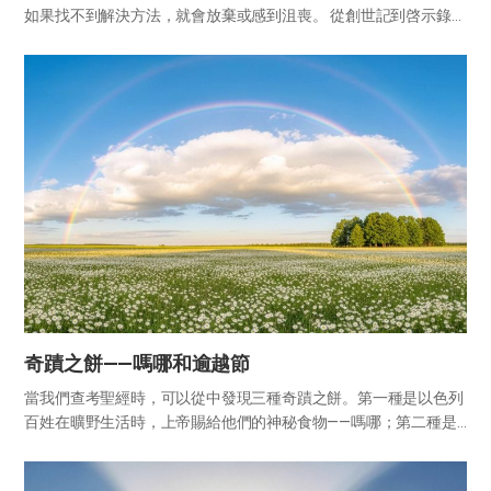
如果找不到解決方法，就會放棄或感到沮喪。 從創世記到啓示錄的
66卷聖經中，可以發現每當上帝的百姓遇到試煉或障礙時，上帝必
定在其後為他們敞開「希望之門」。這地上的人生雖有時令人疲憊
不堪...
奇蹟之餅——嗎哪和逾越節
當我們查考聖經時，可以從中發現三種奇蹟之餅。第一種是以色列
百姓在曠野生活時，上帝賜給他們的神秘食物——嗎哪；第二種是
耶穌用五個大麥餅和兩條魚餵飽五千人的奇蹟之餅；最後一種是耶
穌應許為自己身體的逾越節之餅。 在四十年曠野生活中，每天從天