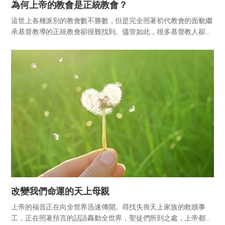
為何上帝的教會是正統教會？
這世上各種派別的教會數不勝數，但是完全照著初代教會的面貌繼
承基督教導的正統教會卻很難找到。儘管如此，很多基督教人卻沒
能領悟這一點，還認定自己去的教會是正統的，無條件地相信那裡
有救恩。 耶穌所立的使徒們所去的教會就是「上帝的教會」。如今
我們所...
改變我們命運的天上母親
上帝的福音正在向全世界迅速傳開。尋找失喪天上家族的救贖事
工，正在照著預言的話語轟動全世界，聖徒們所到之處，上帝都在