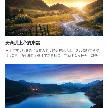
安商洪上帝的來臨
兩千年前，耶穌為了拯救人類，降誕在這地上。到30歲那年受浸
禮，3年半的生涯期間傳播了新約福音，完成使命後升天。 基督升
天時留下了將再次來臨這地上的預言（徒1章6-11節）。照著聖經
的預言，2018年是再臨基督安商洪降誕100週年的意義深遠的...