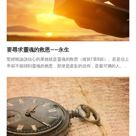
要尋求靈魂的救恩——永生
聖經曉諭說信心的果效就是靈魂的救恩（彼前1章8節）。若是信上
帝卻不能得到靈魂的救恩，那便是虛妄的信仰，是最可憐的人。上
帝說不能得救的人將去的地方只有永遠的地獄，所以我們應當認真
地察看關於救恩的問題。 首先應當認識賜靈魂救恩的上帝。兩千年
前自...