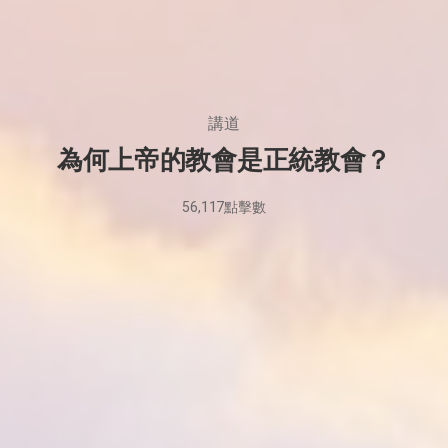
講道
為何上帝的教會是正統教會？
56,117
點擊數
2025
年
5
月
28
日