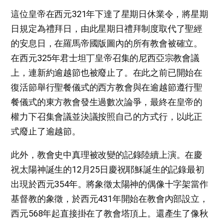
這位皇帝在西元321年下達了星期日休業令，將星期
日規定為禮拜日，由此星期日禮拜制度取代了聖經
的安息日，在羅馬帝國版圖內的所有教會被確立。
在西元325年君士坦丁皇帝召集的尼西亞宗教會議
上，連新約逾越節也被廢止了。在此之前已開始在
復活節舉行聖餐儀式的西方教會與在逾越節遵行聖
餐儀式的東方教會發生過數次論爭，最終在皇帝的
權力下召集會議並決議按照自己的方式行，以此正
式廢止了逾越節。
此外，教會史中真理被改變的記錄陸續上演。在慶
祝太陽神誕生的12月25日慶祝耶穌誕生的記錄最初
出現於西元354年。將象徵太陽神的偶像十字架當作
基督教的象徵，於西元431年開始在教會內部設立，
西元568年起直接掛在了教會塔頂上。還產生了像秋