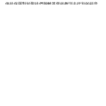
使徒保羅對於聖徒們脫離基督的教訓去從別的福音
一事給予了警戒，並斷言說除了基督的福音之外沒
有別的福音，並且警告說對於更改基督福音的人群
會有咒詛臨到。
從起初指明末後之事的上帝，從舊約聖經起已經預
言了將有這樣的事發生。
他必向至高者說誇大的話，必折磨至高者的聖
民，必想改變節期和律法。聖民必交付他手一
載、二載、半載。
但7章25節
敵對上帝的撒但為了改變上帝的節期和律法，使盡
詭計，最終改變了生命的真理。安息日被改變為星
期日禮拜，逾越節被改變為聖誕節，3次的7個節期