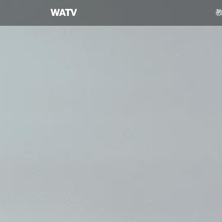
上
帝
的
教
會
世
界
福
音
宣
教
協
會