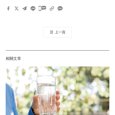
카
카
오
톡
上一頁
공
유
하
기
相關文章