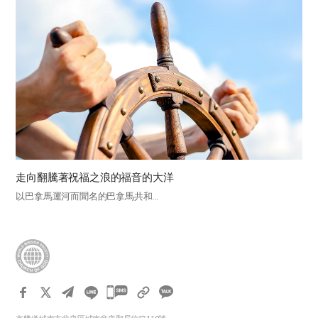
走向翻騰著祝福之浪的福音的大洋
以巴拿馬運河而聞名的巴拿馬共和...
카
카