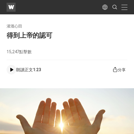
WATV
Search
Submit
naviga
Language
灌溉心田
得到上帝的認可
15,247
點擊數
朗讀正文
1:23
分享