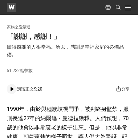
WATV
Search
Submit
naviga
Language
家族之愛溝通
「謝謝，感謝！」
懂得感謝的人很幸福。所以，感謝是幸福家庭的必備品
德。
51,732
點擊數
朗讀正文
9:20
分享
1990年，由於與種族歧視鬥爭，被判終身監禁，服
刑長達27年的納爾遜・曼德拉獲釋。人們預想，70
歲的他會以非常衰老的樣子出來。但是，他以非常
健康、朝氣蓬勃的樣子面世，讓人們大為驚訝。記