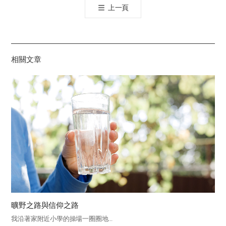
上一頁
공
유
하
기
相關文章
曠野之路與信仰之路
我沿著家附近小學的操場一圈圈地...