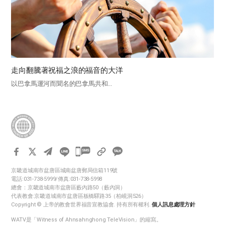
走向翻騰著祝福之浪的福音的大洋
以巴拿馬運河而聞名的巴拿馬共和...
카
카
京畿道城南市盆唐區城南盆唐郵局信箱119號
오
電話:031-738-5999/傳真:031-738-5998
톡
總會：京畿道城南市盆唐區藪內路50（藪內洞）
代表教會:京畿道城南市盆唐區板橋驛路35（柏峴洞526）
공
Copyright © 上帝的教會世界福音宣教協會. 持有所有權利.
個人訊息處理方針
유
WATV是「Witness of Ahnsahnghong TeleVision」的縮寫。
하