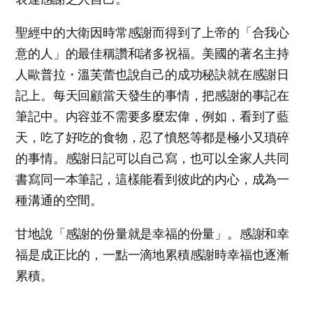
聖經中的大衛因時常感謝而得到了上帝的「合我心
意的人」的最佳稱讚和諸多祝福。美國的著名主持
人歐普拉・溫芙蕾也說自己的成功秘訣就在感謝日
記上。每天回顧當天發生的事情，把感謝的事記在
筆記中。内容並不需要多麼宏偉，例如，看到了藍
天，吃了好吃的食物，忍了憤怒等都是極小又瑣碎
的事情。感謝日記可以自己寫，也可以全家人共同
書寫同一本筆記，這樣能看到彼此的内心，成為一
種溝通的空間。
甘地說「感謝的份量就是幸福的份量」。感謝和幸
福是成正比的，一點一滴地累積感謝時幸福也逐漸
累積。