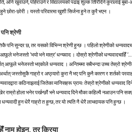
पति, अनि खुवाउने, पहिराउने र विद्यालयको पढाइ शुल्क तिरिदिने कुरालाई बुबा-
नहुने छोरा-छोरी । यस्तो परिवारमा खुशी सिर्जना हुने त कुरै भएन ।
पनि श्रेणी
तिकै पनि सुन्दर छ, तर यसको विभिन्न श्रेणी हुन्छ । पहिलो श्रेणीको धन्यवादचाहि
् आफूले भनेजस्तो ‘भयो भने मात्र’ धन्यवाद । दोस्रो श्रेणीको धन्यवादचाहिँ ‘
थात् आफूले भनेजस्तो भएकोले धन्यवाद । अन्तिममा सबैभन्दा उच्च तेस्रो श्रेण
अर्थात् जस्तोसुकै गाह्रो र अप्ठ्यारो कुरा नै भए पनि कुनै कारण र शर्तको परवा
्यवादद्वारा कठिनाइलाई जितेका मानिसहरू प्रायः तेस्रो श्रेणीको धन्यवाद दिनेह
र राम्रो होला भनेर पर्खन्छौं भने धन्यवाद दिने मौका कहिल्यै नआउन पनि सक
न्यवादी हुन धेरै गाह्रो त हुन्छ, तर यो त्यति नै धेरै लाभदायक पनि हुन्छ ।
िँ नाम होइन, तर क्रिया