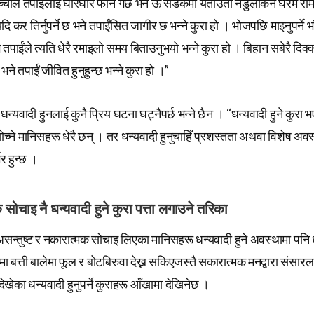
च्चाले तपाईंलाई घरिघरि फोन गर्छ भने ऊ सडकमा यताउता नडुलीकन घरमै राम
यदि कर तिर्नुपर्ने छ भने तपाईंसित जागीर छ भन्ने कुरा हो । भोजपछि माझ्नुपर्ने भा
तपाईंले त्यति धेरै रमाइलो समय बिताउनुभयो भन्ने कुरा हो । बिहान सबेरै दिक्क
्छ भने तपाईं जीवित हुनुहुन्छ भन्ने कुरा हो ।”
धन्यवादी हुनलाई कुनै प्रिय घटना घट्नैपर्छ भन्ने छैन । “धन्यवादी हुने कुरा भ
च्ने मानिसहरू धेरै छन् । तर धन्यवादी हुनुचाहिँ प्रशस्तता अथवा विशेष अव
र हुन्छ ।
सोचाइ नै धन्यवादी हुने कुरा पत्ता लगाउने तरिका
्तुष्ट र नकारात्मक सोचाइ लिएका मानिसहरू धन्यवादी हुने अवस्थामा पनि धन्
चामा बत्ती बालेमा फूल र बोटबिरुवा देख्न सकिएजस्तै सकारात्मक मनद्वारा संसार
देखेका धन्यवादी हुनुपर्ने कुराहरू आँखामा देखिनेछ ।