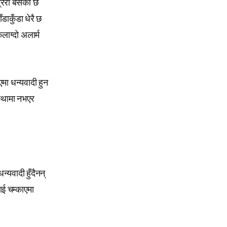
्ररी बसेको छ
ँडाकुँडा धेरै छ
लाग्दो अलार्म
एमा धन्यवादी हुन
स्थामा नभएर
यवादी हुँदैनन्
लाई चम्काएमा