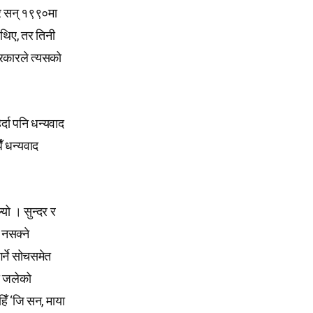
एर सन् १९९०मा
 थिए, तर तिनी
्रकारले त्यसको
र्दा पनि धन्यवाद
ैँ धन्यवाद
्यो । सुन्दर र
 नसक्ने
र्ने सोचसमेत
ो जलेको
ँ ‘जि सन, माया