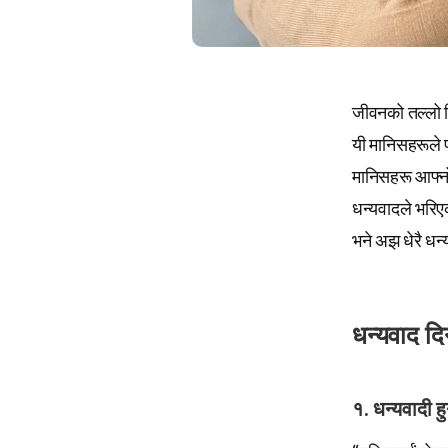
जीवनको तल्लो बिन
यी मानिसहरूले प
मानिसहरू आफ्नो
धन्यवादले भरिएक
भने अझ धेरै धन्
धन्यवाद द
१. धन्यवादी ह