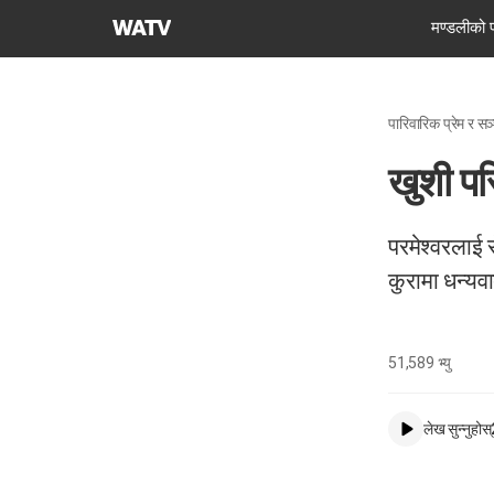
परमेश्वरको
मण्डलीको 
मण्डली
विश्व
सुसमाचार
पारिवारिक प्रेम र सञ
समाज
​खुशी प
परमेश्वरलाई स
कुरामा धन्यव
51,589
भ्यु
लेख सुन्नुहोस्