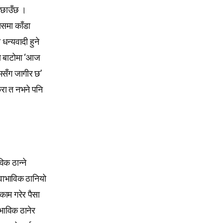
 छाउँछ ।
यसमा काँडा
धन्यवादी हुने
दा बाटोमा ‘आज
 मसँग जागीर छ’
ुरा त नभने पनि
विक ठान्ने
्वाभाविक ठानियो
काम गरेर पैसा
ाभाविक ठानेर