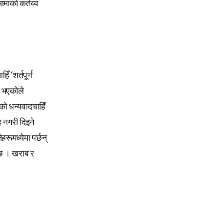
आमाको कर्तव्य
ँ ‘शर्तपूर्ण
… भएकोले
ीको धन्यवादचाहिँ
ह नगरी दिइने
रूमध्येमा पर्छन्
्छ । खराब र