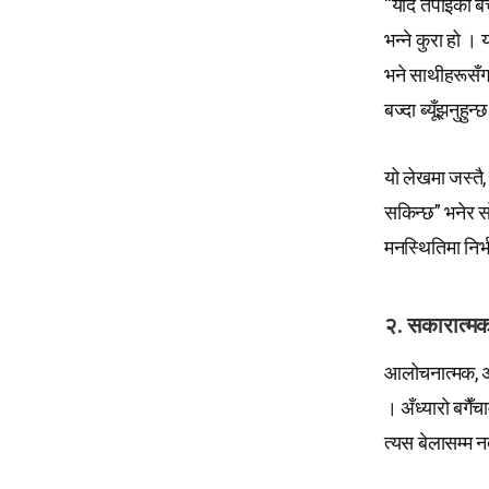
“यदि तपाईंको ब
भन्ने कुरा हो । 
भने साथीहरूसँग 
बज्दा ब्यूँझनुहुन
यो लेखमा जस्तै, 
सकिन्छ” भनेर सो
मनस्थितिमा निर्भ
२. सकारात्मक 
आलोचनात्मक, असन
। अँध्यारो बगैँ
त्यस बेलासम्म न