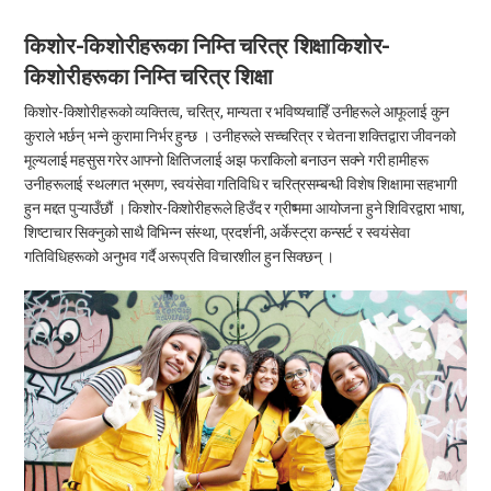
किशोर-किशोरीहरूका निम्ति चरित्र शिक्षाकिशोर-
किशोरीहरूका निम्ति चरित्र शिक्षा
किशोर-किशोरीहरूको व्यक्तित्व, चरित्र, मान्यता र भविष्यचाहिँ उनीहरूले आफूलाई कुन
कुराले भर्छन् भन्ने कुरामा निर्भर हुन्छ । उनीहरूले सच्चरित्र र चेतना शक्तिद्वारा जीवनको
मूल्यलाई महसुस गरेर आफ्नो क्षितिजलाई अझ फराकिलो बनाउन सक्ने गरी हामीहरू
उनीहरूलाई स्थलगत भ्रमण, स्वयंसेवा गतिविधि र चरित्रसम्बन्धी विशेष शिक्षामा सहभागी
हुन मद्दत पुऱ्याउँछौं । किशोर-किशोरीहरूले हिउँद र ग्रीष्ममा आयोजना हुने शिविरद्वारा भाषा,
शिष्टाचार सिक्नुको साथै विभिन्न संस्था, प्रदर्शनी, अर्केस्ट्रा कन्सर्ट र स्वयंसेवा
गतिविधिहरूको अनुभव गर्दै अरूप्रति विचारशील हुन सिक्छन् ।