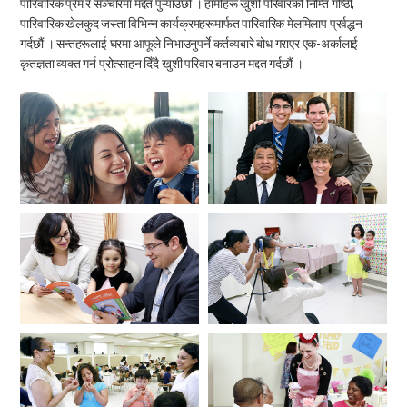
पारिवारिक प्रेम र सञ्चारमा मद्दत पुऱ्याउँछौं । हामीहरू खुशी परिवारको निम्ति गोष्ठी,
पारिवारिक खेलकुद जस्ता विभिन्न कार्यक्रमहरूमार्फत पारिवारिक मेलमिलाप प्रर्वद्धन
गर्दछौं । सन्तहरूलाई घरमा आफूले निभाउनुपर्ने कर्तव्यबारे बोध गराएर एक-अर्कालाई
कृतज्ञता व्यक्त गर्न प्रोत्साहन दिँदै खुशी परिवार बनाउन मद्दत गर्दछौं ।