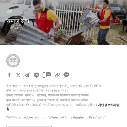
अर्को
समाज सेवा
카
카
पोस्ट बक्स नं ११९, सङनाम बुन्दाङ हुलाक कार्यालय, बुन्दाङ-गु, सङनाम-सी, ग्यङगी-दो, कोरिया
오
फोन : +८२-३१-७३८-५९९९ फ्याक्स : +८२-३१-७३८-५९९८
톡
प्रधान कार्यालय : सुने-रो ५०, बुन्दाङ-गु, सङनाम-सी, ग्यङगी-दो, गणतन्त्र कोरिया
मुख्य मण्डली : फान्ग्यो-रो ३५, बुन्दाङ-गु, सङनाम-सी, ग्यङगी-दो, गणतन्त्र कोरिया
공
प्रतिलिपि अधिकार © परमेश्वरको मण्डली विश्व सुसमाचार समाज । सर्वाधिकार सुरक्षित ।
개인정보처리방
유
침
하
WATV is an abbreviation for “Witness of Ahnsahnghong TeleVision.”
기