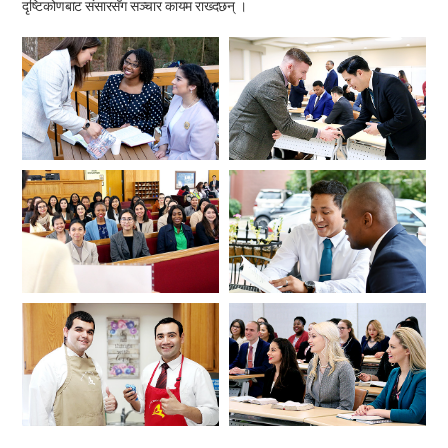
दृष्टिकोणबाट संसारसँग सञ्चार कायम राख्दछन् ।