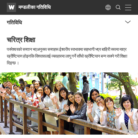
WATV
Search
मण्डलीका गतिविधि
Submit
naviga
Language
गतिविधि
me
चरित्र शिक्षा
tog
but
परमेश्वरको सन्तान भएअनुरूप सन्तहरू ईश्वरीय स्वभावमा सहभागी भएर बाहिरी रूपमा मात्र
ख्रीष्टियान
होइनकि विश्वासलाई व्यवहारमा लागू गर्ने साँचो ख्रीष्टियान बन्न सक्ने गरी शिक्षा
दिइन्छ ।