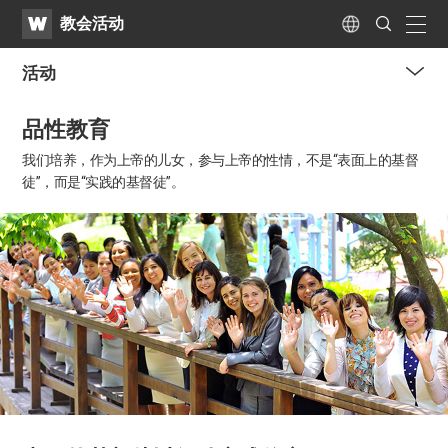
WATV
Search
教会活动
Submit
naviga
Language
活动
me
品性教育
tog
but
我们培养，作为上帝的儿女，参与上帝的性情，
不是“表面上的基督
徒”，而是“实践的基督徒”。