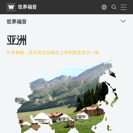
WATV
Search
世界福音
Submit
naviga
Language
世界福音
me
亚洲
tog
but
许多种族，语言和文化都在上帝的爱里成为一体。