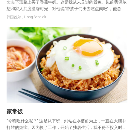
丈夫下班路上买了香蕉牛奶。这是我从未见过的景象。以前我偶尔
想和家人共度温馨时光，对他说“带孩子们出去吃点肉吧”，他总是
冷冷地说“你们三个人去吃吧”然后就挂掉电话。这让我很伤心。可
韩国首尔，Hong Seon-ok
是最近，他经常会买零食、甜点、冰淇淋等东西带回来给孩子们
吃。 …
家常饭
“今晚吃什么呢？” 这是从下班，到站在水槽前为止，一直在大脑中
打转的烦恼。因为换了工作，开始了独居生活，我不得不投入时间