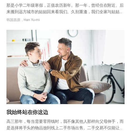
那是小学二年级寒假，正值农历新年。那一年，曾经住在附近、后
来搬到远方城市的姑姑回来看我们。久别重逢，我们全家与姑姑一
家人欢声笑语，其乐融融。临走时，姑姑依依不舍地说，想带我和
韩国昌原，Han Yu-mi
妹妹一起去她家，带我们四处走走，买些好吃的。我也很喜欢姑
姑，原本想…
我始终站在你这边
高三那年，每当需要零用钱时，我不像其他人那样向父母伸手，而
是选择将手头的物品放到线上二手市场出售。二手交易不仅能让我