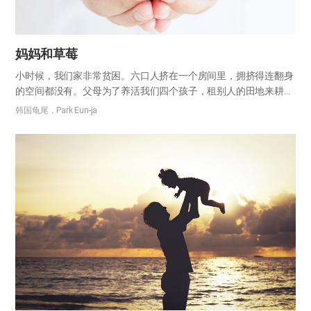
妈妈和草莓
小时候，我们家非常贫困。六口人挤在一个房间里，拥挤得连翻身
的空间都没有。父母为了养活我们四个孩子，租别人的田地来耕
种。 有一天，我觉得非常难受，便问妈妈是否可以请假不上学。妈
韩国龟尾，Park Eun-ja
妈说家里没有人能照顾我，虽然我很不舒服，她还是让我去学校。
于是，我…