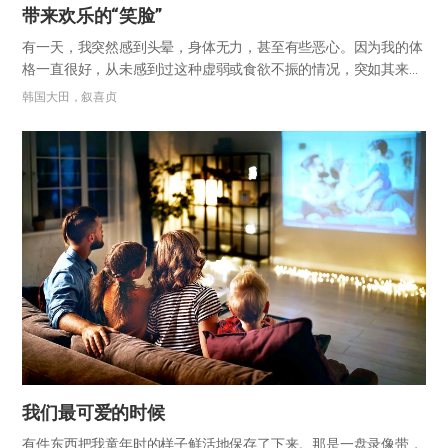
带来欢乐的“笑脸”
有一天，我突然感到头晕，身体无力，甚至有些恶心。因为我的体
格一直很好，从未感到过这种虚弱或食欲不振的情况，突如其来的
症状让我感到惊慌和担心。我犹豫了一会儿，最终还是去了医院。
韩国大田，叙喜贞
我去的医院是以前父亲常常就诊的地方。医生告诉我，我的症状并
不严重…
我们最可爱的时候
有件东西把我童年时的样子鲜活地保存了下来。那是一盘录像带，