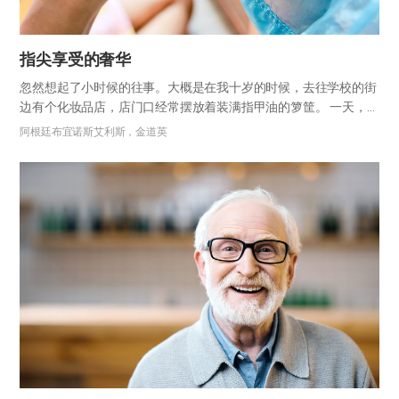
指尖享受的奢华
忽然想起了小时候的往事。大概是在我十岁的时候，去往学校的街
边有个化妆品店，店门口经常摆放着装满指甲油的箩筐。 一天，我
和比我小两岁的妹妹经过化妆品店时，在指甲油架前停了下来。那
阿根廷布宜诺斯艾利斯，金道英
些颜色鲜艳的小玻璃瓶子看起来好漂亮。我从来没涂过指甲油，每
次看到…