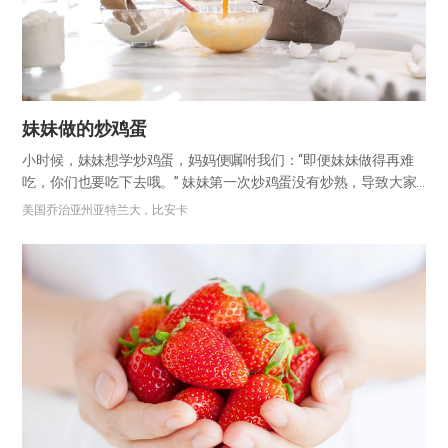
妹妹做的炒鸡蛋
小时候，妹妹想学炒鸡蛋，妈妈便嘱咐我们：“即便妹妹做得再难
吃，你们也要吃下去哦。” 妹妹第一次炒鸡蛋没有炒熟，导致大家
都不敢轻易尝试。 这时，妹妹走过来问道：“怎么样？味道还可以
美国乔治亚州亚特兰大，比安卡
吗？” “当然了，真好吃。” 妈妈夸奖了妹妹，还示意我们赶紧吃…