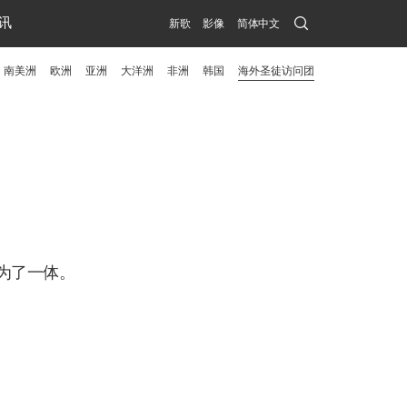
Search
讯
新歌
影像
简体中文
Submit
南美洲
欧洲
亚洲
大洋洲
非洲
韩国
海外圣徒访问团
menu
toggle
button
为了一体。