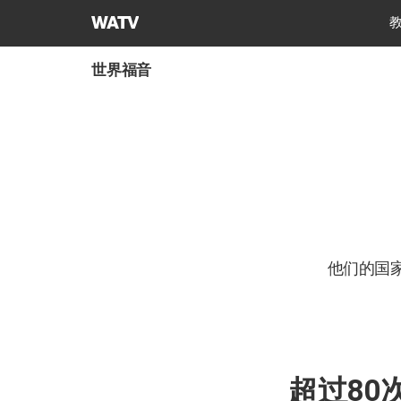
上
帝
的
世界福音
教
会
世
界
福
音
宣
教
协
他们的国
会
超过80