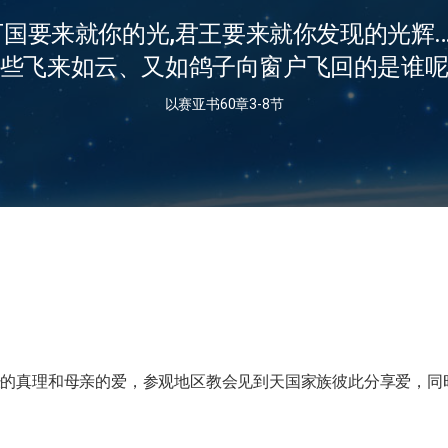
万国要来就你的光,君王要来就你发现的光辉…
些飞来如云、又如鸽子向窗户飞回的是谁
以赛亚书60章3-8节
经的真理和母亲的爱，参观地区教会见到天国家族彼此分享爱，同