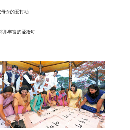
被母亲的爱打动，
将那丰富的爱给每