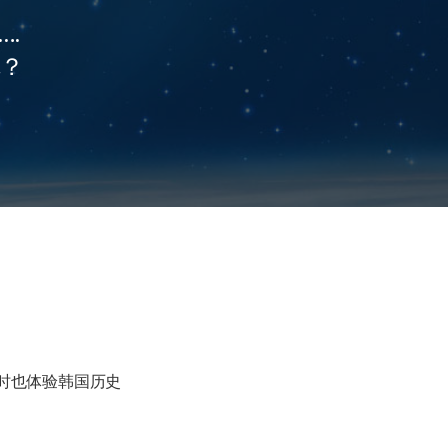
…
呢？
时也体验韩国历史