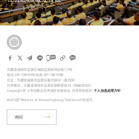
카
카
京畿道城南市盆唐区城南盆唐邮局信箱119号
오
电话:031-738-5999/传真:031-738-5998
톡
总会：京畿道城南市盆唐区薮内路50（薮内洞）
代表教会：京畿道城南市盆唐区板桥驿路35（柏岘洞526）
공
Copyright © 上帝的教会世界福音宣教协会. 持有所有权利.
个人信息处理方针
유
WATV是“Witness of Ahnsahnghong TeleVision”的缩写。
하
기
询问