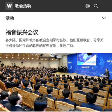
WATV
Search
教会活动
Submit
naviga
Language
活动
me
福音振兴会议
tog
but
各大陆、国家和城市的教会定期举行会议。
他们互相联合，分享关
于传播新约生命的真理的优秀案例，集思广益。