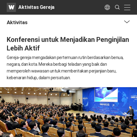
WATV
Search
Aktivitas Gereja
Submit
naviga
Language
Aktivitas
me
​Konferensi untuk Menjadikan Penginjilan
tog
but
Lebih Aktif
Gereja-gereja mengadakan pertemuan rutin berdasarkan benua,
negara, dan kota.
Mereka berbagi teladan yang baik dan
memperoleh wawasan untuk memberitakan perjanjian baru,
kebenaran hidup, dalam persatuan.