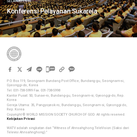
SELANJUTNYA
Konferensi Pelayanan Sukarela
카
카
P.O. Box 119, Seongnam Bundang Post Office, Bundang-gu, Seongnam-si,
오
Gyeonggi-do, Korea
Tel. 031-738-5999 Fax. 031-738-5998
톡
Kantor Pusat: 50, Sunae-ro, Bundang-gu, Seongnam-si, Gyeonggi-do, Rep.
공
Korea
Gereja Utama: 35, Pangyoyeok-ro, Bundang-gu, Seongnam-si, Gyeonggi-do,
유
Rep. Korea
하
Copyright © WORLD MISSION SOCIETY CHURCH OF GOD. All rights reserved.
Kebijakan Privasi
기
WATV adalah singkatan dari “Witness of Ahnsahghong TeleVision (Saksi dari
Televisi Ahnsahnghong).”