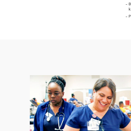
B
k
P