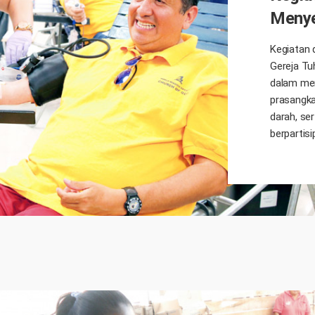
Menye
Kegiatan 
Gereja Tu
dalam men
prasangka
darah, se
berpartisi