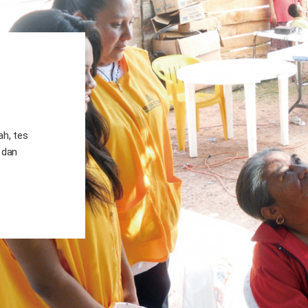
h, tes
 dan