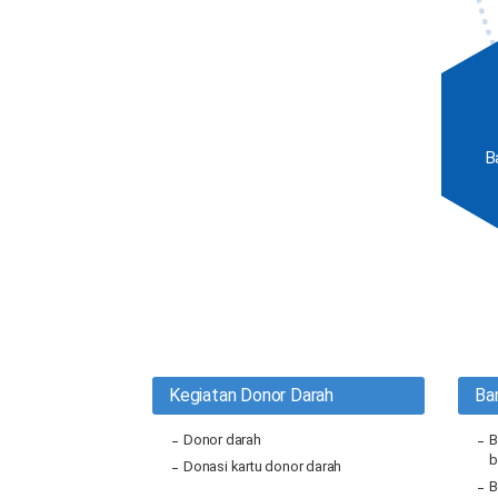
B
Kegiatan Donor Darah
Ba
Donor darah
B
b
Donasi kartu donor darah
B