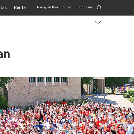
Search
itas
Berita
Nyanyian Baru
Video
Indonesia
Submit
menu
toggle
button
an