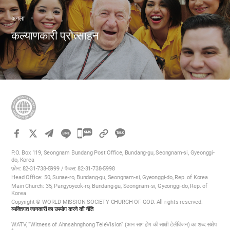
अगला
कल्याणकारी प्रोत्साहन
카
카
P.O. Box 119, Seongnam Bundang Post Office, Bundang-gu, Seongnam-si, Gyeonggi-
오
do, Korea
फ़ोन: 82-31-738-5999 / फैक्स: 82-31-738-5998
톡
Head Office: 50, Sunae-ro, Bundang-gu, Seongnam-si, Gyeonggi-do, Rep. of Korea
공
Main Church: 35, Pangyoyeok-ro, Bundang-gu, Seongnam-si, Gyeonggi-do, Rep. of
Korea
유
Copyright © WORLD MISSION SOCIETY CHURCH OF GOD. All rights reserved.
하
व्यक्तिगत जानकारी का उपयोग करने की नीति
기
WATV, “Witness of Ahnsahnghong TeleVision” (आन सांग होंग की साक्षी टेलीविजन) का शब्द संक्षेप