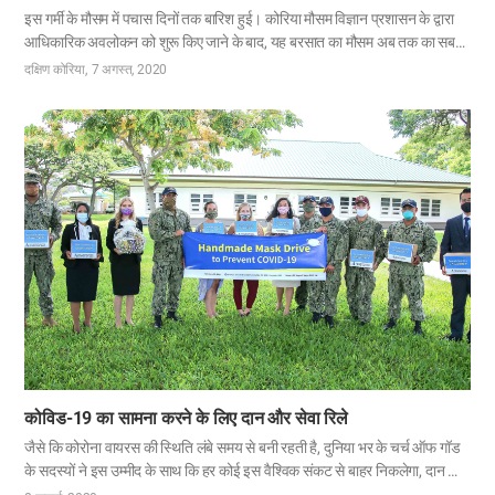
इस गर्मी के मौसम में पचास दिनों तक बारिश हुई। कोरिया मौसम विज्ञान प्रशासन के द्वारा
आधिकारिक अवलोकन को शुरू किए जाने के बाद, यह बरसात का मौसम अब तक का सबसे
लंबी अवधि का था। इस वर्ष के बरसात के मौसम(1 जून से 15 अगस्त तक) के दौरान,
दक्षिण कोरिया
7 अगस्त, 2020
कोरिया में औसत संचयी वर्षा 920 मिलीमीटर थी, जो कि औसत वार्षिक वर्षा की तुलना में
लगभग दोगुनी है। इससे 1,000 से अधिक भूस्खलन हुए, घर और दुकान पानी में डूब गए,
जिसके परिणामस्वरूप देश भर में छोटे और बड़े नुकसान हुए, और 18 शहरों और जिलों को
विशेष आपदा क्षेत्रों के रूप में नामित किया गया। मूसलाधार बारिश के कारण अक्सर
मवेशियों की मौत हुई या तो वे लापता हो…
कोविड-19 का सामना करने के लिए दान और सेवा रिले
जैसे कि कोरोना वायरस की स्थिति लंबे समय से बनी रहती है, दुनिया भर के चर्च ऑफ गॉड
के सदस्यों ने इस उम्मीद के साथ कि हर कोई इस वैश्विक संकट से बाहर निकलेगा, दान और
सेवा रिले को अंजाम दिया। 8 जुलाई को मंगोलिया के उलानबटोर में सदस्यों ने 5,000