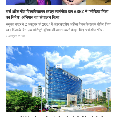
चर्च ऑफ गॉड विश्वविद्यालय छात्र स्वयंसेवा दल ASEZ ने “मौखिक हिंसा
का निषेध” अभियान का संचालन किया
संयुक्त राष्ट्र ने 2 अक्टूबर को 2007 में अंतरराष्ट्रीय अहिंसा दिवस के रूप में घोषित किया
था। हिंसा के बिना एक शांतिपूर्ण दुनिया की कामना करने के इस दिन, चर्च ऑफ गॉड
विश्वविद्यालय छात्र स्वयंसेवा दल ASEZ ने दुनिया भर में “मौखिक हिंसा का निषेध”
2 अक्टूबर, 2020
अभियान आयोजित किया। 2 से 11 अक्टूबर तक, दस दिनों तक चलने वाला यह अभियान,
“शब्द तलवार से अधिक शक्तिशाली होते हैं” इसके नारे के तहत मौखिक हिंसा की गंभीरता
को बढ़ावा देने और सही भाषा संस्कृति का नेतृत्व करने के इरादे से शुरू हुआ। कोरिया में दस
लाख से अधिक प्राथमिक, मिडिल और हाई स्कूल के छात्रों के बीच 2019 में किए गए एक
स्कूल हिंसा सर्वेक्षण के अनुसार, मौखिक हिंसा को सबसे सामान्य…