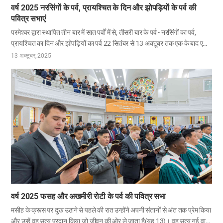
वर्ष 2025 नरसिंगों के पर्व, प्रायश्चित के दिन और झोपड़ियों के पर्व की
पवित्र सभाएं
परमेश्वर द्वारा स्थापित तीन बार में सात पर्वों में से, तीसरी बार के पर्व - नरसिंगों का पर्व,
प्रायश्चित का दिन और झोपड़ियों का पर्व 22 सितंबर से 13 अक्टूबर तक एक के बाद एक
मनाए गए। दुनिया भर में चर्च ऑफ गॉड के सदस्यों ने इन पवित्र पर्वों का स्वागत करते हुए
13 अक्टूबर, 2025
जिनमें प्रायश्चित के अनुग्रह और पवित्र आत्मा की आशीष की प्रतिज्ञा है, गंभीर प्रार्थना में
स्वयं को समर्पित किया, सच्चे मन से पश्चाताप किया और पश्चाताप के योग्य सुसमाचार का
फल लाने का प्रयास किया। नरसिंगों का पर्व: परमेश्वर की इच्छा को समझना जो मानवजाति
का उद्धार…
वर्ष 2025 फसह और अखमीरी रोटी के पर्व की पवित्र सभा
मसीह के क्रूस पर दुख उठाने से पहले की रात उन्होंने अपनी संतानों से अंत तक प्रेम किया
और उन्हें वह सत्य प्रदान किया जो जीवन की ओर ले जाता है(यूह 13)। वह सत्य नई वाचा