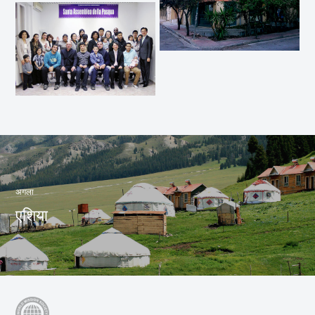
अगला
एशिया