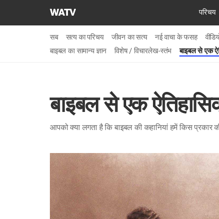
चर्च
परिचय
ऑफ
गॉड
सब
सत्य का परिचय
जीवन का सत्य
नई वाचा के फसह
वीडि
वर्ल्ड
बाइबल का सामान्य ज्ञान
विशेष / विचारलेख-स्तंभ
बाइबल से एक ऐत
मिशन
सोसाइटी
बाइबल से एक ऐतिहासिक
आपको क्या लगता है कि बाइबल की कहानियां हमें किस प्रकार की श