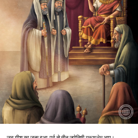
जब यीशु का जन्म हुआ, पूर्व से तीन ज्योतिषी
यरूशलेम
आए।