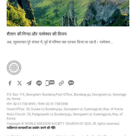
शैतान की निन्दा और परमेश्वर की विजय
अब, सुसमाचार पूरे संसार में, पूर्व से पश्चिम तक प्रचार किया जा रहा है। परमेश्वर…
카
카
P.O. Box 119, Seongnam Bundang Post Office, Bundang-gu, Seongnam-si, Gyeonggi-
오
do, Korea
फ़ोन: 82-31-738-5999 / फैक्स: 82-31-738-5998
톡
Head Office: 50, Sunae-ro, Bundang-gu, Seongnam-si, Gyeonggi-do, Rep. of Korea
공
Main Church: 35, Pangyoyeok-ro, Bundang-gu, Seongnam-si, Gyeonggi-do, Rep. of
Korea
유
Copyright © WORLD MISSION SOCIETY CHURCH OF GOD. All rights reserved.
하
व्यक्तिगत जानकारी का उपयोग करने की नीति
기