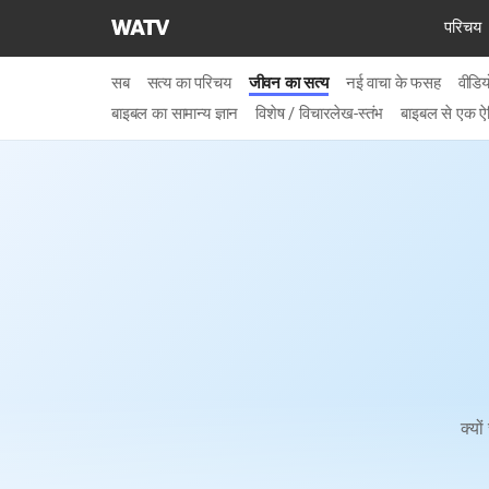
चर्च
परिचय
ऑफ
गॉड
सब
सत्य का परिचय
जीवन का सत्य
नई वाचा के फसह
वीडि
वर्ल्ड
बाइबल का सामान्य ज्ञान
विशेष / विचारलेख-स्तंभ
बाइबल से एक ऐत
मिशन
सोसाइटी
क्यो