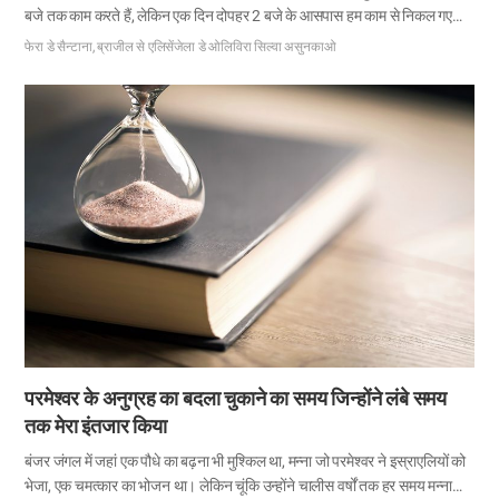
बजे तक काम करते हैं, लेकिन एक दिन दोपहर 2 बजे के आसपास हम काम से निकल गए
और घर आ गए क्योंकि मुझे जुकाम हो गया और बहुत बीमार थी। लेटने और थोड़ा आराम
फेरा डे सैन्टाना, ब्राजील से एलिसेंजेला डे ओलिविरा सिल्वा असुनकाओ
करने के लिए जब मैं खिड़की बंद कर रही थी, तब मैंने कुछ लोगों को घर-घर जाते हुए देखा।
चूंकि वह बहुत ही भीषण गर्मी का दिन था, तो मुझे आश्चर्य हुआ कि वे झुलसाने वाली धूप के
नीचे क्या कर रहे हैं। जब उन्होंने मेरे दरवाजे पर दस्तक दी, तो मैंने अपने पति से तुरंत
दरवाजा खोलने के लिए कहा। फिर उसने मुझसे…
परमेश्वर के अनुग्रह का बदला चुकाने का समय जिन्होंने लंबे समय
तक मेरा इंतजार किया
बंजर जंगल में जहां एक पौधे का बढ़ना भी मुश्किल था, मन्ना जो परमेश्वर ने इस्राएलियों को
भेजा, एक चमत्कार का भोजन था। लेकिन चूंकि उन्होंने चालीस वर्षों तक हर समय मन्ना