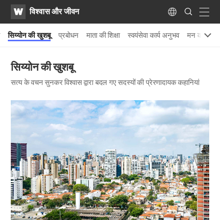
WATV
Search
विश्वास और जीवन
Submit
navig
Language
ी
सिय्योन की खुशबू
प्रबोधन
माता की शिक्षा
स्वयंसेवा कार्य अनुभव
मन की भूमि 
सिय्योन की खुशबू
सत्य के वचन सुनकर विश्वास द्वारा बदल गए सदस्यों की प्रेरणादायक कहानियां