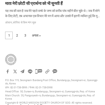
माता मेरी छोटी सी प्रार्थना को भी सुनती हैं
यह तब की बात है जब मेरे पहले बच्चे के जन्म को करीब पांच महीने बीत चुके थे। जब मैं सोने
के लिए लेटी, तब अचानक एक विचार मेरे मन में आया और उससे मैं इतनी व्यथित हुई कि मुझे
नींद भी नहीं आई। ‘मेरे मरने के बाद क्या होगा?’ न जाने क्यों अचानक यह विचार मेरे मन में
ओसान, कोरिया से किम ग्यंग सुक
आया। मुझे यह जानने की तीव्र इच्छा हुई कि मृत्यु के बाद मेरे जीवन के साथ क्या होगा। मैं
शायद इसलिए मृत्यु से बचने को आतुर हो गई कि मैं अभी–अभी एक मां बनी थी जिसे अपने
1
2
3
अगला »
बच्चे के जीवन की रक्षा की जिम्मेदारी लेनी चाहिए थी। उस समय के दौरान मैं चर्च ऑफ गॉड
के कुछ लोगों से मिली। वास्तव…
카
카
P.O. Box 119, Seongnam Bundang Post Office, Bundang-gu, Seongnam-si, Gyeonggi-
오
do, Korea
फ़ोन: 82-31-738-5999 / फैक्स: 82-31-738-5998
톡
Head Office: 50, Sunae-ro, Bundang-gu, Seongnam-si, Gyeonggi-do, Rep. of Korea
공
Main Church: 35, Pangyoyeok-ro, Bundang-gu, Seongnam-si, Gyeonggi-do, Rep. of
Korea
유
Copyright © WORLD MISSION SOCIETY CHURCH OF GOD. All rights reserved.