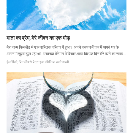
माता का प्रेम, मेरे जीवन का एक मोड़
मेरा जन्म फिनलैंड में एक नास्तिक परिवार में हुआ। अपने बचपन में जब मैं अपने घर के
आंगन में झूला झूल रही थी, अचानक मेरे मन में विचार आया कि एक दिन मेरे मरने का समय
आएगा। मैं उस विचार को बिल्कुल सहन नहीं कर सकी और इस तथ्य को स्वीकार करना
हेलसिंकी, फिनलैंड से पेट्रा इडा एमिलिया रुकोजारवी
कठिन था कि किसी दिन मेरा अस्तित्व नहीं होगा। मैं हमेशा यह जानने के लिए उत्सुक रहती
थी कि क्यों मैं इस पृथ्वी पर रहती हूं, मेरे जीवन का उद्देश्य क्या है और मरने के बाद मेरे साथ
क्या होगा। किशोरावस्था के शुरू होने पर यह सवाल बड़ा होता गया, लेकिन मुझे कहीं भी
उसका जवाब नहीं मिल सकता था। व्यावसायिक स्कूल से ग्रेजुएट होने के बाद, मैं…