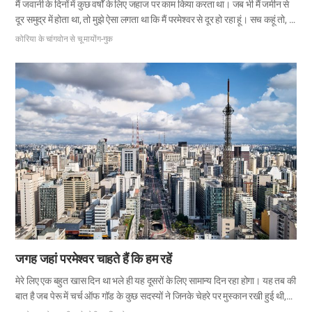
मैं जवानी के दिनों में कुछ वर्षों के लिए जहाज पर काम किया करता था। जब भी मैं जमीन से
दूर समुद्र में होता था, तो मुझे ऐसा लगता था कि मैं परमेश्वर से दूर हो रहा हूं। सच कहूं तो, मैं
पहले से ही परमेश्वर से दूर हो गया था। क्योंकि मैंने जो मेहनत से एक प्रोटेस्टेंट चर्च जाया
कोरिया के चांगवोन से चू मायोंग-गुक
करता था, किसी जमाने में चर्च जाना बंद कर दिया था; मैं वास्तव में नहीं जानता था कि
विश्वास से भरा सच्चा कार्य क्या होता है। हालांकि, मैंने अपना विश्वास नहीं छोड़ा था; मेरे
हृदय के एक कोने में हमेशा एक विचार रहता था कि मैं किसी न किसी दिन परमेश्वर के पास
लौटूंगा। अपने संकल्प को अमल में लाने…
जगह जहां परमेश्वर चाहते हैं कि हम रहें
मेरे लिए एक बहुत खास दिन था भले ही यह दूसरों के लिए सामान्य दिन रहा होगा। यह तब की
बात है जब पेरू में चर्च ऑफ गॉड के कुछ सदस्यों ने जिनके चेहरे पर मुस्कान रखी हुई थी,
मुझे माता परमेश्वर के अस्तित्व के बारे में बताया था। उस दिन, परमेश्वर ने मेरे मन को खोला