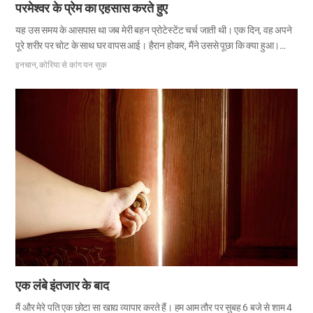
परमेश्वर के प्रेम का एहसास करते हुए
यह उस समय के आसपास था जब मेरी बहन प्रोटेस्टेंट चर्च जाती थी। एक दिन, वह अपने
पूरे शरीर पर चोट के साथ घर वापस आई। हैरान होकर, मैंने उससे पूछा कि क्या हुआ।
उसने बताया कि उसे चर्च के धार्मिक क्रिया के दौरान चोटें लगी हैं। ‘सदस्यों को चोट
इनचान, कोरिया से कांग यन सुक
पहुंचाने वाला चर्च कैसे सही हो सकता है? मुझे यकीन है कि कोई परमेश्वर नहीं हैं!’ मैं चर्च पर
अविश्वास करने लगा और यह निष्कर्ष निकाला कि परमेश्वर का अस्तित्व नहीं है। मेरी बहन
ने भी उस चर्च में जाना बंद कर दिया। जैसे-जैसे समय बीत गया और मेरी बहन ने चर्च ऑफ
गॉड नामक एक चर्च में जाना शुरू कर दिया। मैं यह बिल्कुल समझ नहीं पा रही थी…
एक लंबे इंतजार के बाद
मैं और मेरे पति एक छोटा सा खाद्य व्यापार करते हैं। हम आम तौर पर सुबह 6 बजे से शाम 4