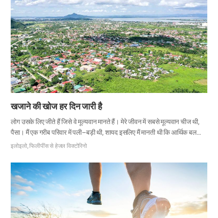
खजाने की खोज हर दिन जारी है
लोग उसके लिए जीते हैं जिसे वे मूल्यवान मानते हैं। मेरे जीवन में सबसे मूल्यवान चीज थी,
पैसा। मैं एक गरीब परिवार में पली–बड़ी थी, शायद इसलिए मैं मानती थी कि आर्थिक बल
जीवन की सबसे महत्वपूर्ण चीज है। जब मैं विश्वविद्यालय में पढ़ती थी, तब मैं पैसे कमाने के
इलोइलो, फिलीपींस से हेजल विक्टोरिनो
लिए लगातार काम की तलाश करती थी। एक दिन, मैं अपनी अगली क्लास का इंतजार करते
हुए कैंपस में एक बेंच पर बैठी हुई थी। दो कोरियाई मेरी ओर चले आ रहे थे, तो मैंने सोचा कि वे
मुझसे कुछ पूछने वाले हैं। उन्होंने मुझसे सवाल तो पूछा, लेकिन वह ऐसा सवाल था जिसका मैं
जवाब नहीं दे सकी। “क्या आपने कभी स्वर्गीय माता के बारे में सुना है?” उस…