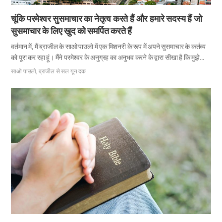
चूंकि परमेश्वर सुसमाचार का नेतृत्व करते हैं और हमारे सदस्य हैं जो
सुसमाचार के लिए खुद को समर्पित करते हैं
वर्तमान में, मैं ब्राजील के साओ पाउलो में एक मिशनरी के रूप में अपने सुसमाचार के कर्तव्य
को पूरा कर रहा हूं। मैंने परमेश्वर के अनुग्रह का अनुभव करने के द्वारा सीखा है कि मुझे
सुसमाचार के लिए किस मानसिकता की आवश्यकता है। इसलिए मैं एलोहिस्ट में इस लेख के
साओ पाउलो, ब्राजील से सल यून दक
माध्यम से उस अहसास को साझा करना चाहूंगा। साओ पाओलो चर्च रिबराव प्रेटू में शाखा
चर्च का प्रबंधन करता है। 2019 में, रिबराव प्रेटू शाखा चर्च को परमेश्वर के अनुग्रह के
तहत एक नया मंदिर प्रदान किया गया था। हम आभारी थे लेकिन साथ ही मंदिर के निर्माण
को लेकर चिंतित थे। चूंकि रिबराव प्रेटू साओ पाउलो से 300 किमी दूर था, इसलिए साओ
पाउलो के सदस्यों के लिए उसके…