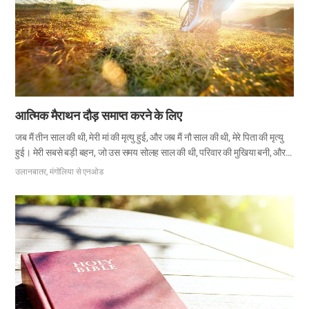
आत्मिक मैराथन दौड़ समाप्त करने के लिए
जब मैं तीन साल की थी, मेरी मां की मृत्यु हुई, और जब मैं नौ साल की थी, मेरे पिता की मृत्यु
हुई। मेरी सबसे बड़ी बहन, जो उस समय सोलह साल की थी, परिवार की मुखिया बनी, और
हम अपने माता–पिता को खोने के दुख से और आर्थिक मुश्किलों से जूझते हुए जी रहे थे।
उलानबातर, मंगोलिया से एनओड
माध्यमिक पाठशाला में प्रवेश करने के बाद मैंने दौड़ना सीखा और एक मैराथनर के रूप में
राष्ट्रीय टीम की सदस्य बन गई। दुर्भाग्य से माइनस 40 डिग्री की कड़ी ठंड में प्रशिक्षण के
दौरान मेरे टखने में चोट लगी, और मुझे मैराथनर होना छोड़ना पड़ा। चूंकि माता–पिता की
अनुपस्थिति और खिलाड़ी के कठोर संघर्ष का मुकाबला करते हुए मैं बड़ी हुई, मैं घमण्डी थी…