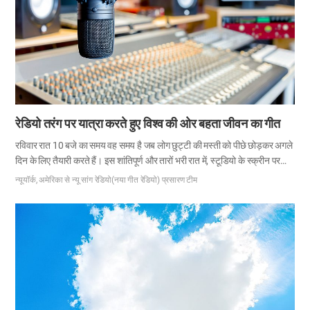
रेडियो तरंग पर यात्रा करते हुए विश्व की ओर बहता जीवन का गीत
रविवार रात 10 बजे का समय वह समय है जब लोग छुट्टी की मस्ती को पीछे छोड़कर अगले
दिन के लिए तैयारी करते हैं। इस शांतिपूर्ण और तारों भरी रात में, स्टूडियो के स्क्रीन पर
ऑन एयर की लाल बत्ती चालू है, और तीन घंटे का रेडियो प्रसारण होता है जो दुनिया को
न्यूयॉर्क, अमेरिका से न्यू सांग रेडियो(नया गीत रेडियो) प्रसारण टीम
प्रकाशित करता है और आत्माओं को पुनर्जीवित करता है। यह न्यू सांग रेडियो है। नए गीतों
की सुंदर और शानदार धुन और सिय्योन की सुगंध जो दुनिया भर से आती है, रेडियो तरंग के
माध्यम से प्रसारित होती है, और यह हमें एलोहीम परमेश्वर का वह अनुग्रह महसूस कराती है
जो पृथ्वी के विपरीत दिशा में भी फैलता है। नया गीत उन संतों का संगीत है जो…