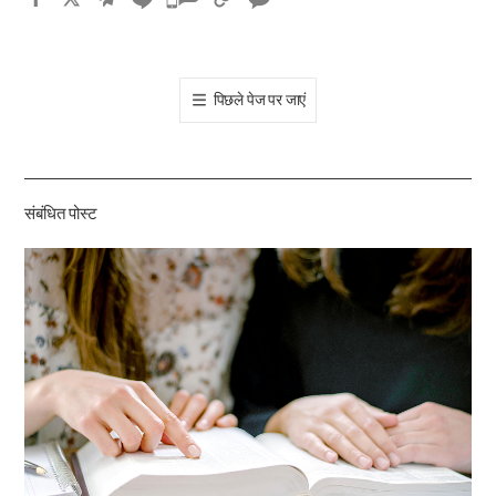
카
오
톡
पिछले पेज पर जाएं
공
유
하
기
संबंधित पोस्ट