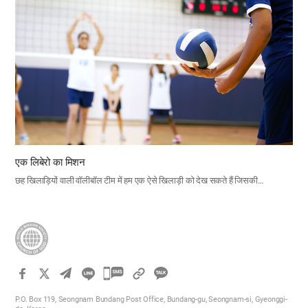
एक लिबेरो का मिशन
छह खिलाड़ियों वाली वॉलीबॉल टीम में हम एक ऐसे खिलाड़ी को देख सकते हैं जिसकी…
카
카
P.O. Box 119, Seongnam Bundang Post Office, Bundang-gu, Seongnam-si, Gyeonggi-
오