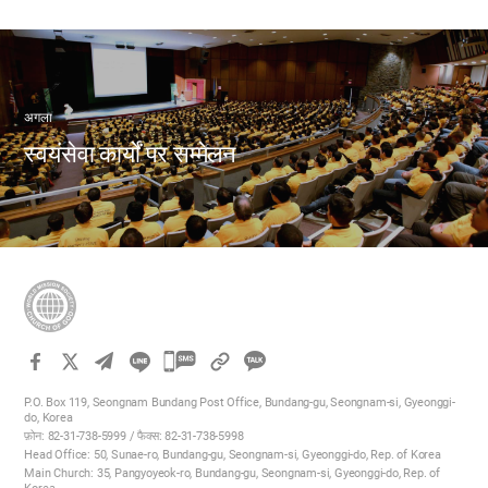
अगला
स्वयंसेवा कार्यों पर सम्मेलन
카
카
P.O. Box 119, Seongnam Bundang Post Office, Bundang-gu, Seongnam-si, Gyeonggi-
오
do, Korea
फ़ोन: 82-31-738-5999 / फैक्स: 82-31-738-5998
톡
Head Office: 50, Sunae-ro, Bundang-gu, Seongnam-si, Gyeonggi-do, Rep. of Korea
공
Main Church: 35, Pangyoyeok-ro, Bundang-gu, Seongnam-si, Gyeonggi-do, Rep. of