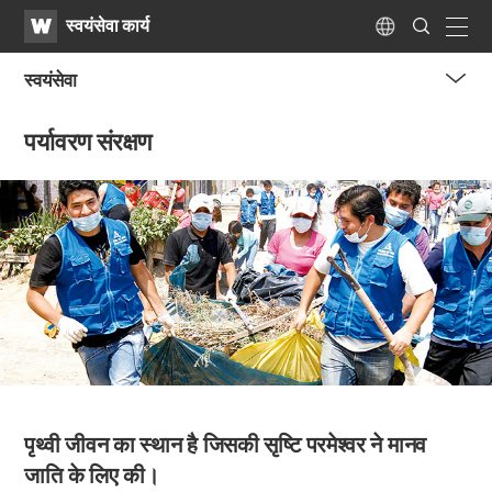
WATV
Search
स्वयंसेवा कार्य
Submit
navig
Language
स्वयंसेवा
me
पर्यावरण संरक्षण
tog
but
पृथ्वी जीवन का स्थान है
जिसकी सृष्टि परमेश्वर ने
मानव
जाति के लिए की।