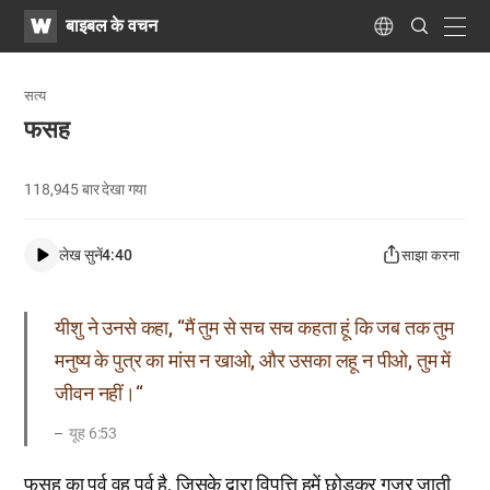
WATV
Search
बाइबल के वचन
Submit
navig
Language
सत्य
फसह
118,945
बार देखा गया
लेख सुनें
4:40
साझा करना
यीशु ने उनसे कहा, “मैं तुम से सच सच कहता हूं कि जब तक तुम
मनुष्य के पुत्र का मांस न खाओ, और उसका लहू न पीओ, तुम में
जीवन नहीं।“
यूह 6:53
फसह का पर्व वह पर्व है, जिसके द्वारा विपत्ति हमें छोड़कर गुजर जाती