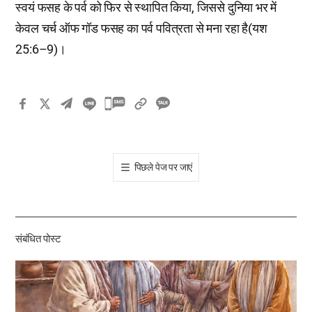
स्वयं फसह के पर्व को फिर से स्थापित किया, जिससे दुनिया भर में
केवल चर्च ऑफ गॉड फसह का पर्व पवित्रता से मना रहा है(यश
25:6–9)।
카
카
오
톡
पिछले पेज पर जाएं
공
유
하
기
संबंधित पोस्ट