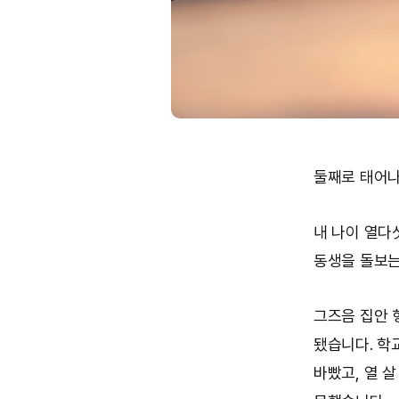
둘째로 태어나
내 나이 열다
동생을 돌보는
그즈음 집안 
됐습니다. 학
바빴고, 열 