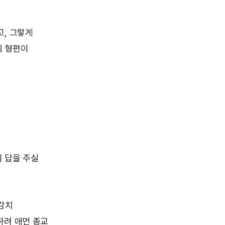
고, 그렇게
씩 형편이
 답을 주실
감치
하려 애먼 종교