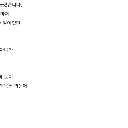
 놀랐습니다.
름마저
는 일이었던
 자녀가
히 눈이
 해묵은 의문에