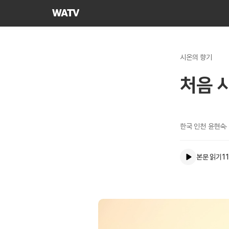
하나님의교회
세계복음선교협회
시온의 향기
처음 
한국 인천 윤현숙
본문 읽기
11