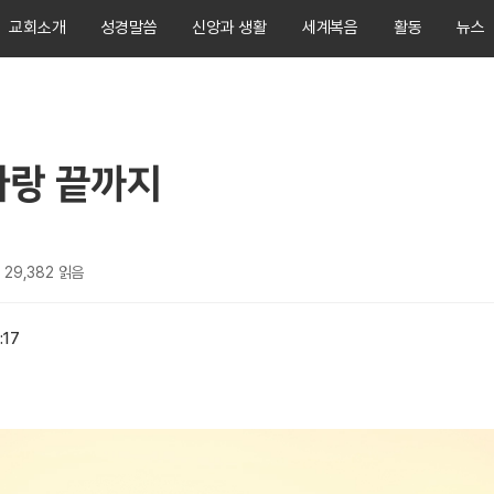
교회소개
성경말씀
신앙과 생활
세계복음
활동
뉴스
사랑 끝까지
29,382
읽음
:17