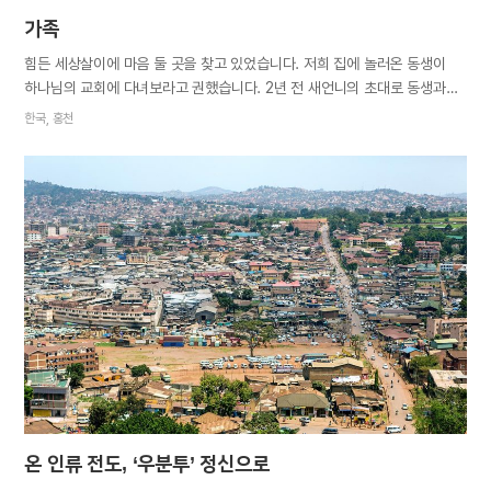
가족
힘든 세상살이에 마음 둘 곳을 찾고 있었습니다. 저희 집에 놀러온 동생이
하나님의 교회에 다녀보라고 권했습니다. 2년 전 새언니의 초대로 동생과
같이 가보았던 그 교회였습니다. 주위에서 비방하는 말을 듣고 발길을 돌린
한국, 홍천
저와 달리 동생은 그때부터 하나님의 교회에서 신앙을 시작했습니다.
내키지는 않았지만 동생이 하도 간절히 바라기에 소원이나 들어주자는
심정으로 따라나섰다가 하나님의 자녀가 되었습니다. 한 달 후 다른
지역으로 이사하면서 본격적으로 성경 공부도 시작했습니다. 성경이 그토록
재미있는 책인 줄 처음 알았습니다. 여태껏 몇 장만 읽어도 잠이 쏟아지던
책이 새벽까지 읽고 또 읽어도 전혀 지루하지 않았습니다. 특히 성경의
예언을 살필 때는 전율을 느꼈습니다. 예배를 드리다가 참 하나님을 만난
감격에 가슴이 벅차올라 여러 번 눈물을 흘렸습니다. 이 행복을 다른
가족과도 나누고 싶어 진리를 전했습니다. 친정에는 오랫동안 개신교 교회에
몸담으며 직분을 받은 가족도 있고, 나름대로 목회자의…
온 인류 전도, ‘우분투’ 정신으로