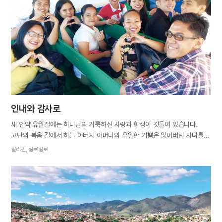
불과 5개월 전에 진리를 영접한 자매님도 있었고요. 새 식구들의 뜨거운
열정이 대견스러우면서도 전도의 경험이 부족한 식구들이 짧은 선교 기간
동안 잘 해낼 수 있을지 걱정스러웠습니다. 그러던 중 설교집에서 「하나님을
의지하자」라는 주제의 설교를 읽었습니다. “사람들은 열매가 풍성하게 맺힌
나무를 바라볼 때 눈에 보이는 열매와 가지만을 주목하고, 보이지 않는
뿌리의 역할과 힘에 대해서는 잊어버리고 지나칠 때가 많습니다. ⋯ 가지가
아무리 탄탄하고 실하다…
인내와 감사로
새 언약 유월절에는 하나님의 거룩하신 사랑과 희생이 깃들어 있습니다.
고난의 복음 길에서 하늘 아버지 어머니의 유일한 기쁨은 잃어버린 자녀를
찾는 것입니다. 그 사실을 알기에 아버지 어머니께 기쁨을 드리고자 시온
필리핀, 일로일로
식구들과 일요일마다 파시라는 도시로 가서 이 시대의 구원자와 유월절
진리를 전했습니다. 잃어버린 형제자매를 찾아 하나님께서 부탁하신 복음
사명을 이루고 시온을 건설하는 것이 목표였습니다. 파시는 파나이섬
남동부에 위치한 일로일로주(州)에서 네 번째로 큰 도시입니다. 대부분
가톨릭교를 믿는 그곳 사람들은 자신의 전통과 가르침에 강한 믿음을 갖고
있었습니다. 그래서인지 아무리 말씀을 전해도 쉽게 받아들이지 않아 몇