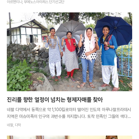
기후도 다릅니다. 북쪽은 일 년 내내 무더운 반면 남극의 입구로 알려진
아르헨티나, 부에노스아이레스 단기선교단
최남단 우수아이아는 연평균 기온이 섭씨 5도밖에 되지 않습니다. 한 나라
안에 다양한 환경과 문화가 공존해서인지 이곳 사람들, 특히 젊은이들은
여행을 참 좋아합니다. 오랫동안 이어진 경제난 때문에 대부분 생활이
빠듯한 데다 먼 도시에 한 번 가려면 차비도 만만치 않지만, 아르헨티나에는
견문을 넓히고 추억을 남기려 최소한의 짐과 경비만으로 여행을 다니는
청년들이 많습니다. 거기서 힌트를 얻었습니다. 저희 부에노스아이레스
시온의 청년들도 여행하듯 즐겁게 단기선교를 떠나기로 계획한 겁니다.
그동안 복음에 힘을 보태고 싶어 하면서도 여유가 없고 걱정과 두려움만
앞서 적극적으로 나서지 못한 저희였기에 이번 단기선교가 더없이 특별하게
느껴졌습니다. 단기선교단의 최종 목적지는 부에노스아이레스에서
1,700킬로미터 떨어진 추부트주(州).…
진리를 향한 열정이 넘치는 형제자매를 찾아
네팔 다막에서 동쪽으로 약 1,100킬로미터 떨어진 인도의 아루나찰프라데시
지역은 미슈미족이 인구의 과반수를 차지합니다. 토착 민족인 그들의 색다른
언어와 문화를 접할 때면 꼭 다른 행성에 온 것처럼 느껴집니다. 사마리아와
네팔, 다막
땅끝까지 진리의 빛이 전파되는 이 시대에 시온의 한 형제님이 가족과
친인척을 전도하기 위해 이사하면서 아루나찰프라데시 복음 개척이