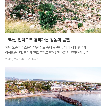
주가 지나도록 복음의 결실 없이 돌아와야 했습니다. 하나님의 도우심
없이는 아무것도 할 수 없음을 절실히 깨닫고 다 같이 간절히
기도드렸습니다. 시간은 쏜살처럼 흘러 매 휴일 진행된 파시 단기선교가
아홉 번째에 이르렀습니다. 다시 파시로 향했습니다. “천하에 범사가 기한이
있고 모든…
브라질 전역으로 흘러가는 감동의 물결
지난 오순절을 즈음해 열린 전도 축제 동안에 날마다 침례 행렬이
이어졌습니다. 절기와 전도 축제로 뜨거워진 복음의 열정과 감동은
브라질리아 인근 지역으로 번졌습니다. 축제가 끝나고 7명의 식구들이
브라질, 브라질리아 단기선교단
미나스제라이스주(州)에 속한 도시인 고베르나도르발라다리스와 카라칭가,
마뉴아수로 40일간의 단기선교를 떠난 것입니다. 잃어버린 하늘의
형제자매들을 반드시 찾겠다는 결연한 의지 속에 길을 나선 식구들은
브라질리아에서 꼬박 하루가 걸려 고베르나도르발라다리스에 도착했습니다.
이곳은 지난 2월에 한 차례 단기선교를 왔던 지역입니다. 식구들은 우선 1차
선교 때 진리를 전했던 분을 찾아갔습니다. “여러분들이 알려준 말씀을
듣고서 교회에 다니고 싶었지만 구원이 없는 교회에는 갈 수 없어서
여러분이 다시 오기만을 기다렸습니다.” 저희를 반갑게 맞이한 나탈리아
자매님은 수개월을 기다린 만큼 감사한 마음으로 진리를 영접했습니다.