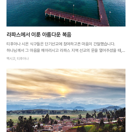
곧바로 남편과 세 자녀를 하나님 품으로 인도했는데 남편분도 성경의 예언을
잘 깨달아 엘로힘 하나님을 찬양하며 규례를 지켰습니다.
고베르나도르발라다리스에서 만난 또 다른…
라파스에서 이룬 아름다운 복음
티후아나 시온 식구들은 단기선교에 참여하고픈 마음이 간절했습니다.
하나님께서 그 마음을 헤아리시고 라파스 지역 선교의 문을 열어주셨을 때,
식구들은 매우 기뻐했습니다. 하나님의 위대하신 복음 역사에 동참한다는
멕시코, 티후아나
생각에 다들 복음의 열정이 샘솟았지요. 티후아나는 멕시코
바하칼리포르니아주(州) 북단에 위치한 지역으로, 미국 국경과 맞닿아
있습니다. 휴양지로 유명한 라파스는 티후아나에서 캘리포니아반도 남단을
향해 계속 내려가면 나오는 도시입니다. 차로 쉬지 않고 18시간을 넘게 달려
라파스에 도착했습니다. 라파스 지역 식구들과 함께 나선 선교 첫날, 말씀을
진지하게 듣는 사람들은 많았지만 새 생명의 축복을 받는 이는 없었습니다.
시간이 지나도 결실이 없어 점점 애가 탈 즈음, 아주머니 한 분이 저희
쪽으로 다가왔습니다. 그분은 하늘 어머니와 유월절 진리를 전해 듣고는
망설임 없이 구원의 축복을 받았습니다. 선교단과 현지 식구들 모두 너무나
감격스러웠습니다. 다음 날부터 복음을 전하는 발걸음이 더욱
분주해졌습니다. 무더운 날씨와 생각지도 못한…