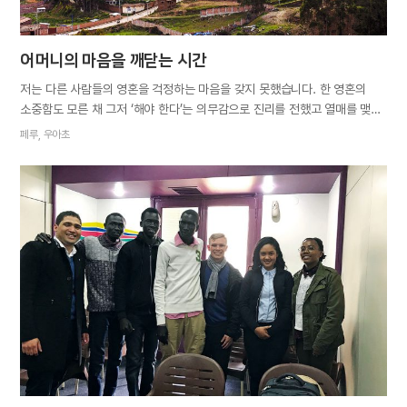
어머니의 마음을 깨닫는 시간
저는 다른 사람들의 영혼을 걱정하는 마음을 갖지 못했습니다. 한 영혼의
소중함도 모른 채 그저 ‘해야 한다’는 의무감으로 진리를 전했고 열매를 맺지
못해도 아무렇지 않았습니다. 말씀에 귀 기울이는 사람을 만나 약속이
페루, 우아초
잡혀도 다시 만나지 못하면 금세 잊어버렸습니다. 그러던 중 방학을 앞두고
시온에서 새로운 지역에 복음을 전하기 위해 선교단을 모집한다는 소식을
접했습니다. 단기선교는 믿음 생활에서 새로운 결의를 다질 수 있는 방법 중
하나입니다. 이번에는 제가 변화의 주인공이 되길 바라며 단기선교에
참여했습니다. 선교지는 페루 국내가 아닌 콜롬비아
카르타헤나데인디아스라는 도시였습니다. 선교 당일, 배웅을 나온
형제자매님들의 격려에 큰 감동을 받고 비행기에 올랐습니다. 반면
카르타헤나데인디아스에 도착해서 우리를 맞은 것은 엄청난 더위였습니다.
저는 페루의 더운 도시에서 자랐지만 이곳의 더위는 훨씬 강렬했습니다.
더위가 선교에 장애물이 되지 않도록 복음 사명을 되새겼습니다. 진리를
전하기 시작하면서 하늘 가족을 빨리 만나게 될…