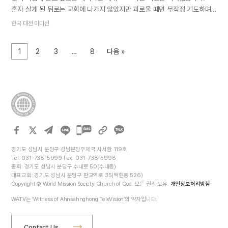
혼자 살게 된 뒤로는 교회에 나가지 않았지만 괴로울 때면 무작정 기도하며
하나님을 찾았습니다. 기독교 집안의 모태 신앙으로 어린 시절 교회에
한국 대전 이미선
다녔던 기억 때문에 하나님을 의지하는 마음이 조금은 남아서였을까요.
그런데 정작 참 하나님을 만났을 때는 온전히 받아들이지 못했습니다. 처음,
1
2
3
…
8
다음 »
하나님의 교회를 다니는 분들에게 성경 말씀을 듣고 하나님의 자녀가 되는
축복을 받아놓고 바쁜 일상에 그 일이 기억 저편에 묻힌 것입니다. 몇 년 후
다른 분들을 통해서 진리를 다시 접했을 때도 신기해하며 말씀을
받아들였지만 뜨뜻미지근한 마음은 여전했습니다. 한 가지, 하나님의
교회에서 배운 내용이 성경의 진리라는 것은 마음에 새겨졌습니다. 아는
동생이 개신교 교회를 다닌다고 하기에 안식일을 비롯해 기억에 남아 있는
말씀 몇 가지를 알려주었습니다. 하나님께서 정하신 규례대로 행해야
카카오톡
한다면서요. 얼마 뒤 다시 연락해 온…
공유하기
경기도 성남시 분당구 성남분당우체국 사서함 119호
Tel. 031-738-5999 Fax. 031-738-5998
총회: 경기도 성남시 분당구 수내로 50(수내동)
대표교회: 경기도 성남시 분당구 판교역로 35(백현동 526)
Copyright © World Mission Society Church of God. 모든 권리 보유.
개인정보처리방침
WATV는 ‘Witness of Ahnsahnghong TeleVision’의 약자입니다.
Contact Us