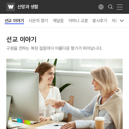
WATV
Search
신앙과 생활
Submit
Language
naviga
선교 이야기
시온의 향기
깨달음
어머니 교훈
봉사후기
마음 가꾸
선교 이야기
구원을 전하는 복된 걸음마다 아름다운 향기가 피어납니다.