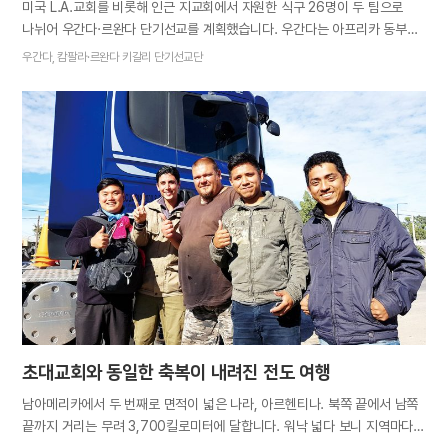
미국 L.A.교회를 비롯해 인근 지교회에서 자원한 식구 26명이 두 팀으로
나뉘어 우간다·르완다 단기선교를 계획했습니다. 우간다는 아프리카 동부
내륙에 위치해 있고, 르완다는 우간다 남서쪽에 국경을 맞대고 있는 이웃
우간다, 캄팔라·르완다 키갈리 단기선교단
나라입니다. 가깝긴 해도 두 나라는 많은 면에서 다릅니다. 언어만 해도
우간다는 영어와 스와힐리어가 공용어인 반면, 르완다는 프랑스어와
르완다어를 많이 사용합니다. 대부분의 식구들에게 두 나라는 이름만 들어본
미지의 세계였습니다. 특히 르완다에는 아직 한 번도 복음이 전파된 적
없다는 이야기를 듣고 식구들의 기대와 설렘은 더욱 커졌습니다. 얼마나
많은 하늘 가족이 우리를 기다리고 있을지 잔뜩 기대하며 여정을
준비했지요. 하늘 가족을 찾는 것은 물론 물설고 낯선 곳에서 아버지
어머니의 복음 길을 따르며 두 분의 희생을 조금이나마 깨닫길 간절히
바랐습니다. L.A.를 떠나 튀르키예를 거쳐 우간다 수도 캄팔라까지 꼬박
이틀이 걸렸습니다. 르완다 팀은 우간다에서 다시 버스를 타고 11시간을 더…
초대교회와 동일한 축복이 내려진 전도 여행
남아메리카에서 두 번째로 면적이 넓은 나라, 아르헨티나. 북쪽 끝에서 남쪽
끝까지 거리는 무려 3,700킬로미터에 달합니다. 워낙 넓다 보니 지역마다