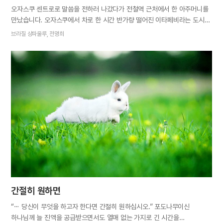
오자스쿠 센트로로 말씀을 전하러 나갔다가 전철역 근처에서 한 아주머니를
만났습니다. 오자스쿠에서 차로 한 시간 반가량 떨어진 이타페비라는 도시에
사는 분이었습니다. 지금까지 여러 교회를 다녀보았지만 성경을 제대로
브라질 상파울루, 전명희
가르쳐주는 곳이 없어 아무 데도 나가지 않고 있었다던 그분은 어머니
하나님에 대한 진리를 듣고 “성경에 이렇게 확실하게 나와 있는데 왜 여태
알려주는 사람이 없었죠?” 하며 큰 흥미를 보였습니다. 성경 말씀을 더 알고
싶어 하기에 돌아오는 일요일에 다시 만나기로 약속했습니다. 며칠 뒤,
약속한 날이 되어 이타페비로 향했습니다. 전철과 버스를 번갈아 타고
가파른 언덕길을 한참 걸어 올라가 겨우 집을 찾았습니다. 아주머니는
멀어서 저희가 안 올 줄 알았다며 찾아와 준 것을 무척 고마워했습니다.
집에는 아주머니의 남편이 함께 있었습니다. 남편분은 저희가 집에 도착하기
직전에 있었던 상황을 설명해주었습니다. 전에 다니던 교회의 목회자가
갑자기 방문해서 어머니 하나님이 있는가 없는가 하는…
간절히 원하면
“⋯ 당신이 무엇을 하고자 한다면 간절히 원하십시오.” 포도나무이신
하나님께 늘 진액을 공급받으면서도 열매 없는 가지로 긴 시간을