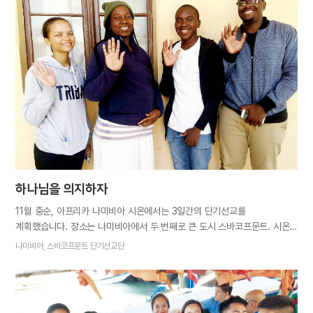
이루어졌습니다. 형제님을 통해 진리를 깨달은 가족이 주위 사람들에게 이
시대의 구원자이신 성령과 신부를 힘차게 전했고, 진리 말씀에 갈급한 많은
영혼들이 하늘 어머니의 품으로 나아왔습니다. 하늘 아버지 어머니의 축복
가운데 소중한 형제자매들이 인도되면서 그곳은 곧 로힛 지교회로
성장했습니다. 유월절이 다가올 즈음, 로힛 지교회 식구들과 함께 유월절을
지키기 위해 다막에서 차로 5시간, 기차로 다시 24시간을 달려가는 기나긴
여정 끝에 지교회에 도착했습니다. 진리를 영접한 지 얼마 되지 않은
식구들이 아버지 어머니의 사랑을 깨닫고 복음을 전하려 아침 일찍 시온에…
하나님을 의지하자
11월 중순, 아프리카 나미비아 시온에서는 3일간의 단기선교를
계획했습니다. 장소는 나미비아에서 두 번째로 큰 도시 스바코프문트. 시온
식구들은 직장과 학업이라는 저마다의 사정이 있었지만 기꺼이 선교에
나미비아, 스바코프문트 단기선교단
자원했습니다. 선교에 참여하지 못하는 분들도 선교에 필요한 지원을 아끼지
않으며 어떻게든 하나님의 복음에 동참하고 싶어 했습니다. 단기선교는
순조롭게 준비됐지만 한 가지 마음에 걸리는 부분이 있었습니다. 선교단원
대부분은 믿음 생활을 시작한 지 1년이 채 되지 않는 형제자매들이었습니다.