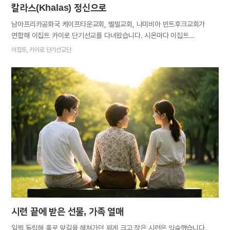
칼라스(Khalas) 정신으로
남아프리카공화국 케이프타운교회, 벨빌교회, 나미비아 빈트후크교회가
연합해 이집트 카이로 단기선교를 다녀왔습니다. 시온마다 이집트
단기선교에 참여하길 원하는 식구들이 많았지만 소수의 인원만 갈 수
이집트, 카이로 단기선교단
있었기에 여건이 허락된 단기선교단원들은 모두의 간절한 마음을 담아 더욱
뜨거운 열정과 각오로 복음에 임했습니다. 이슬람교도가 대다수를 차지하는
이집트에도 기독교인들이 적지 않았습니다. 치안도 매우 좋고 상점들도
늦게까지 문을 열어 밤늦은 시간까지 말씀을 전할 수 있었지요. 처음에는
저희의 짧은 아랍어 실력으로 전하는 말씀을 듣는 사람이 별로 없었습니다.
하지만 언어와 이념의 장벽을 초월해 이집트인들이 오직 자녀들의 구원만을
바라시는 하늘 어머니의 마음을 느끼게 해달라고 합심으로 기도드린 뒤부터,
가던 길을 멈추고 시간을 내주는 사람들이 점점 늘었습니다. 배고픈 줄도
모르고 바쁘게 전도하던 어느 날, 한 이슬람교도를 만났습니다. 자신은
무슬림이라 성경에 관심이 없다고 해 저희는 대화를 마치고 자리를
옮겼습니다. 잠시 후 다른 사람에게 말씀을 전하고 있는…
시련 끝에 받은 선물, 가족 열매
일찍 독립해 홀로 앞길을 헤쳐가던 제게 크고 작은 시련은 익숙했습니다.