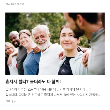
보냈습니다. 말씀을 전하고 싶은 가족, 친구가 있어도 용기가 없어 제대로
한국 대구, 이지예
전하지도 않고 그저 상대방이 하나님의 자녀가 아닌가 보다 했습니다.
열매의 축복을 풍성하게 받고 있는 식구들을 보면서, 담대하지 못하고
기도도 부족한 제 모습은 애써 외면하고 규례를 잘 지키고 있으니 언젠가
제게도 그와 같은 축복이 있으리라 믿었습니다. 그러던 어느 날, 문득 이런
글귀가 눈에 들어왔습니다. “한 마리의 여우가 토끼를 쫓았지만 결코 잡을 수
없었습니다. 여우는 한 끼의 식사를 위해 뛰었지만 토끼는 살기 위해 뛰었기
때문입니다. 당신이 무엇을 하고자 한다면 간절히 원하십시오.” 글을 보고
잠시 할 말을 잃었습니다. ‘간절하다’는 단어의 의미가 일순간 마음에 확 와
닿는 느낌이었습니다. 간절히 원하면 이루어 주시겠다고 하나님께서 항상
말씀하셨는데도 저는 그동안…
혼자서 빨리? 늦더라도 다 함께!
유월절이 다가올 즈음부터 믿음 생활에 열의를 가지게 된 자매님이
있습니다. 자매님은 전도에도 즐겁게 나서서 옆에 있는 사람까지 저절로
힘이 나게 만들었습니다. 자매님과 함께 한 청년에게 유월절 소식을
한국, 인천
전했습니다. 다시 만나 시온에 와 하나님의 교회를 좀 더 자세히 알아보고