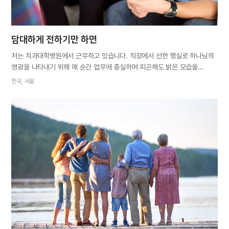
담대하게 전하기만 하면
저는 치과대학병원에서 근무하고 있습니다. 직장에서 선한 행실로 하나님의
영광을 나타내기 위해 매 순간 업무에 충실하며 피곤해도 밝은 모습을
유지하려 노력해왔습니다. 그러던 중 당회에서 성경 세미나가 열렸습니다.
한국, 서울
누구라도 들어보았으면 싶어 한 실습생을 초대했는데 다음에 가겠다고 해서
아쉬운 마음을 뒤로하고 헤어졌습니다. 별스럽지 않게 여겼던 그 일이 다음
날 사람들의 구설에 오른 것을 알고 몹시 당황했습니다. 다행히 입사 후부터
저를 쭉 지켜봐오며 제게 좋은 인상을 가졌던 상사 덕분에 아무 일 없이
지나가긴 했지만 이후로 구원의 소식을 전하려는 것이 대단한 잘못이라도
되는 양 움츠러들었습니다. 얼마 뒤 새로운 실습생이 왔습니다. 어느 정도
가까워지고 나자 실습생이 저에게 휴일에 뭘 하는지 물었습니다. 제가
토요일에는 교회를 간다고 하니 실습생이 반색했습니다. “저도 어릴 때 잠깐
교회에 다녔는데 좋지 않은 인상을 받아 안 다니고 있어요. 이제 다시
다녀볼까 생각 중이에요.”…