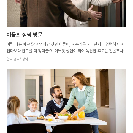
떨어질…
아들의 깜짝 방문
어릴 때는 애교 많고 엄마만 찾던 아들이, 사춘기를 지나면서 무덤덤해지고
엄마보다 친구를 더 찾더군요. 어느덧 성인이 되어 독립한 후로는 얼굴조차
보기 힘들어졌습니다. 자식이 장성하면 부모를 떠나 독립하는 게 당연하지만
한국 평택 / 성덕
왠지 모를 허전함이 마음에 생겼습니다. 집에 와도 볼일만 보고 금방 가는
아들을 보며 ‘직업 특성상 그럴 수 있지’ 하면서도 함께하고픈 마음 때문인지
괜히 서운하기도 했습니다. 자식 사랑은 외사랑이라더니, 틀린 말이
아니었습니다. 그러던 어느 날, 아들에게 전화가 왔습니다. 날씨 탓에 잠긴
목소리로 전화를 받았더니 아들이 물었습니다. “엄마, 무슨 일 있으세요?”
“아니, 왜?” “엄마 목소리가 왠지 힘없이 들려서, 어디 아프신가 해서요.”
“환절기라 목이 잠겨서 그렇지.” “건강 잘 챙기셔요.” 아들이 관심 가져주니
고마웠습니다. 그런데 다음 날, 일하느라 한창 바쁠 시간에 아들이 연락도
없이 집에 왔습니다. “아들, 무슨 일 있니? 어디 아파? 사람들이 속상하게
하니?”…