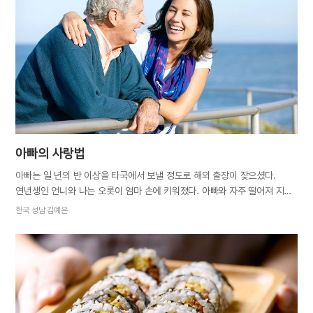
밤늦도록 분주한 아내를 핀잔하듯 말하며, 식탁에 벌여놓은 반찬을
훑어보았다. 깍두기, 달걀장조림 그리고 오이소박이. 아내가 오이소박이를
만드는 건 처음이었다. “기왕이면 애들이 좋아하는 반찬을 해야지.” “큰애가
먹고 싶대요.” “그래도 그렇지. 힘들게 이런 걸 다 하고 그래?” “집에
반찬이라도 있어야 애들이 밥을 해 먹죠. 아니면 밖에서 인스턴트식품이나
사 먹을 테니⋯.” “내일…
아빠의 사랑법
아빠는 일 년의 반 이상을 타국에서 보낼 정도로 해외 출장이 잦으셨다.
연년생인 언니와 나는 오롯이 엄마 손에 키워졌다. 아빠와 자주 떨어져 지낸
탓에 아빠 얼굴을 잊어버린 적도 있었다. 엄마가 시장에 다녀오느라 잠시
한국 성남 김예은
집을 비웠는데, 그 사이 내가 아빠를 낯선 사람으로 생각해 울면서 밖에
나가려고 한 것이다. 그 일이 아빠에게는 큰 충격이었다고 한다. 내가 열두
살 때 온 가족이 베트남에서 함께 살게 되었지만 아빠는 항상 바빴다. 게다가
아빠는 말수가 없고 무뚝뚝한 데다 쉬는 날에도 온종일 주무실 때가 많았기
때문에 아빠와의 사이는 좀체 좁혀지지 않았다. ‘아빠는 우리를 사랑하지
않는 걸까?’ 대학생이 될 때까지만 해도 나는 아빠를 이해할 수 없었다.