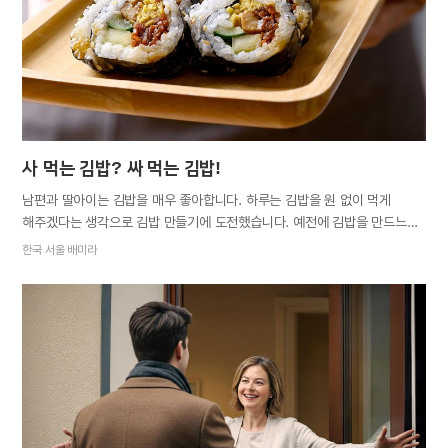
그런데 아빠의 주 생활 무대인 사회에 나 역시 발을 들여놓고 보니 아빠가
조금씩 이해되기 시작했다. 타국에서 홀로 생활하며 견뎠을 외로움,
가장으로서 짊어져야 했을…
사 먹는 김밥? 싸 먹는 김밥!
남편과 딸아이는 김밥을 매우 좋아합니다. 하루는 김밥을 원 없이 먹게
해주겠다는 생각으로 김밥 만들기에 도전했습니다. 예전에 김밥을 만드느라
고생했던 경험이 있어서 ‘김밥은 사 먹는 것이지, 싸 먹는 게 아니다’라고
한국 서울 배미라
선을 그어왔기에 제 나름대로는 큰마음을 먹은 것입니다. 일요일 오전,
분주히 김밥 재료를 준비하는데 옆에서 지켜보던 딸이 적극적으로
나섰습니다. “엄마, 도와줄까? 나도 하고 싶어. 같이 하자. 재밌겠다!” 김
위에 밥을 펴서 깔고 달걀, 햄, 단무지, 어묵 등 재료를 하나하나 얹어 시험
삼아 하나 만들어 보았습니다. 김발이 없어 걱정했지만 생각보다 예쁘게 잘
말렸습니다. 썰어 놓고 보니 우아, 감탄이 절로 나오더군요. 다음으로 딸이
시도했습니다. 가르쳐준 대로 밥은 적게, 재료를 정성스럽게 얹어 야무지게
잘 말았습니다. 써는 것도 알아서 척척 하더군요. 김밥 만드는 게 어렵지
않고 재미있다는 딸은, 오래 서 있느라 허리가 아프다면서도 재료가 다