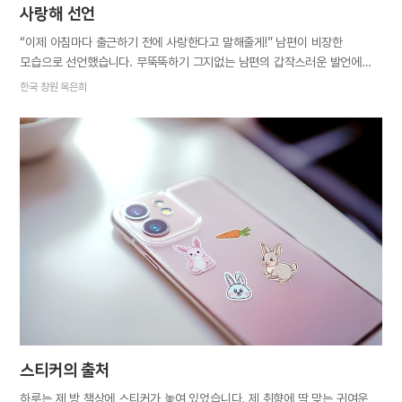
사랑해 선언
“이제 아침마다 출근하기 전에 사랑한다고 말해줄게!” 남편이 비장한
모습으로 선언했습니다. 무뚝뚝하기 그지없는 남편의 갑작스러운 발언에
저와 딸은 당황했습니다. “뭐야, 우리가 뭐 잘못한 거 있어? 아님 이거
한국 창원 옥은희
벌칙이야?” 그러자 남편은 ‘벌칙’으로 생각할 정도냐면서 “그동안 표현을
너무 안 한 것 같아 이제라도 해보려고 한다”며 웃더군요. 남편의 말에 저를
돌아보았습니다. 신혼 때는 인사도 잘하고 사랑 표현도 많이 나누었는데,
오랜 시간을 함께하다 보니 저도 일상에 젖어 어느 순간부터 기본적인
인사나 관심 표현에 소홀해졌습니다. 반면 가까운 지인들에게는 사랑한다는
말과 행동으로 기쁘게 해주려고 노력했습니다. 정작 제일 가까운 남편에게는
무심했던 것 같아 미안한 마음이 들었고, 남편이 노력하듯 저도
바뀌어야겠다고 생각했습니다. 하나님께 배운 사랑을 가정에서부터
실천해야겠다고 다짐했지요. 남편은 ‘사랑해 선언’을 한 뒤로 하루도
빠짐없이 이행하고 있습니다. 이에 보답하고자 저는 딸과 함께 아침마다
현관에서 남편을 배웅하며 허리를 90도로 숙이고…
스티커의 출처
하루는 제 방 책상에 스티커가 놓여 있었습니다. 제 취향에 딱 맞는 귀여운