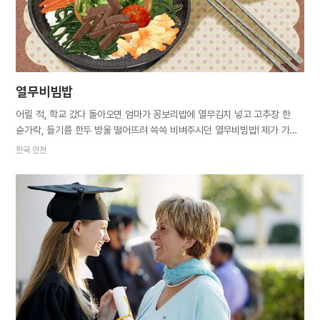
해서 타국에 오게 되었고,…
열무비빔밥
어릴 적, 학교 갔다 돌아오면 엄마가 꽁보리밥에 열무김치 넣고 고추장 한
숟가락, 들기름 한두 방울 떨어뜨려 쓱쓱 비벼주시던 열무비빔밥! 제가 가장
좋아하는 음식입니다. 하지만 지난 10년 동안 저는 열무비빔밥을 먹지
한국 인천
않았습니다. 바라만 봐도 목이 메고 눈에 눈물이 고여 차마 먹을 수
없었습니다. 10년 전 어느 날이었습니다. 친정 오빠로부터 엄마에게 살날이
일주일밖에 남지 않았다는 말을 전해 들었습니다. 엄마가 암 투병 중이긴
하지만 그동안 생활하는 데는 지장이 없었고, 통화할 때마다 늘 밝고
긍정적이어서 병환을 충분히 이겨내실 거라 생각했습니다. 저는 오빠의 말을
믿을 수 없었습니다. 친정으로 가는 내내 마음속으로 생각했지요. ‘우리
엄마는 절대로 쉽게 쓰러지지 않아.’ 하지만 엄마의 얼굴을 마주하는 순간
저는 그만 주저앉고 말았습니다. 온몸은 누렇게 변해 있었고, 배는 복수가 차
부풀어 있었습니다. 늘 괜찮다 하시니 정말 괜찮은 줄로만 알았는데 그건
저의…