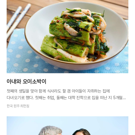
엄마와 함께 고추밭에 도착하니 아빠, 오빠, 새언니가 작업에 한창이었다.
고추 농사는 이번이 처음인데, 밭은 생각보다 넓었고 고추는 빨갛게 물들어
수확을 재촉하고 있었다. 엄마와 마주 서서 한 두둑을 따기 시작했다.
고랑마다 제때 뽑지 않은 풀들이 무성해 앞을 가로막았다. 평생을 농사일로
단련한 엄마의 손은 재빨랐다. 풀 때문에 고추 따는 작업이 더딘 와중에
엄마와 보조를 맞추느라 허리 한번 펼 수 없었다. 바람도 구름도 없이 태양만
이글거리는 하늘 아래 작업복과 모자는 땀으로 범벅이 되었고 얼굴은…
아내와 오이소박이
첫째의 생일을 맞아 함께 식사라도 할 겸 아이들이 자취하는 집에
다녀오기로 했다. 첫째는 취업, 둘째는 대학 진학으로 집을 떠난 지 5개월이
되었다. 두어 달 전에 갔을 때 반가움은 잠시, 잔소리만 늘어놓다가 그만
한국 원주 최헌침
토라져버린 아이들을 뒤로하고 돌아와 마음이 무거웠다. 정성스레 밑반찬을
준비해 갔던 아내는 나보다 더 속상한 듯했다. 다시는 반찬을 안 해줄 것
같았던 아내가 언제 그랬냐는 듯 또다시 반찬을 만들기 시작했다. “애들이
좋아하지도 않는데 뭘 또 그렇게 만들어? 용돈이나 주고 오면 될걸.”