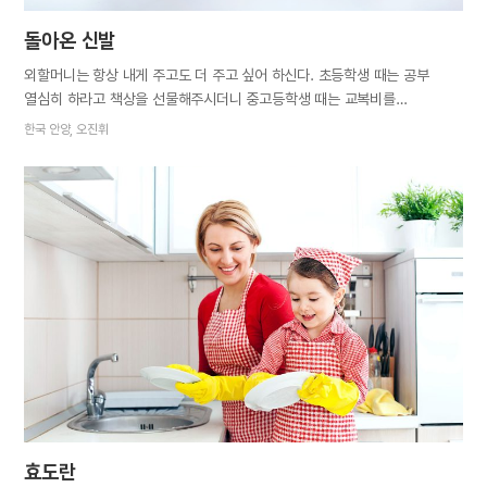
돌아온 신발
외할머니는 항상 내게 주고도 더 주고 싶어 하신다. 초등학생 때는 공부
열심히 하라고 책상을 선물해주시더니 중고등학생 때는 교복비를
보태주셨다. 대학생이 되어 자취를 시작하자 각종 반찬을 만들어 보내셨다.
한국 안양, 오진휘
그러고도 늘 필요한 것 없냐고 물으셨다. 몇 년 전 추석에도 할머니는 구두를
선물해주셨다. 이모와 사촌 동생까지 대동해, 유행하는 디자인이면서도 내게
잘 어울리는 것을 고르고 골라 사주셨다. 연휴가 끝나고 자취방으로
올라오던 날, 할머니는 나의 만류에도 불구하고 터미널까지 나와
배웅해주셨다. 그렇게 따뜻한 마음을 품고 버스에 탔는데 무언가 허전했다.
방금까지 들고 있던, 할머니가 사주신 구두가 없었다. 할머니께
말씀드리자니 차마 입술이 떨어지지 않아 이모한테 전화를 걸어 사정을
설명했다. 이모는 당황하며 일단 터미널에 가서 찾아보겠다고 했다. 혹시나
해서 터미널 사무실에도 문의했는데 “구두 같은 건 안 보인다”는
대답뿐이었다. 이미 출발한 버스 안에서 아무것도 할 수 없었던 나는 발만
동동거렸다.…
효도란