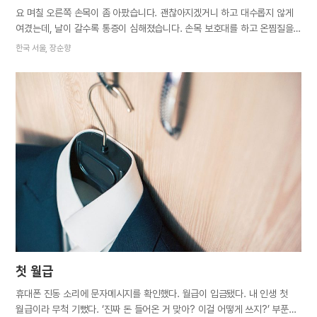
요 며칠 오른쪽 손목이 좀 아팠습니다. 괜찮아지겠거니 하고 대수롭지 않게
여겼는데, 날이 갈수록 통증이 심해졌습니다. 손목 보호대를 하고 온찜질을
하며 그냥저냥 버티고 있는데, 그 모습이 보기 안쓰러웠는지 중학생인 두
한국 서울, 장순향
딸이 집안일을 돕기 시작했습니다. 밥 먹은 후 설거지는 기본이고 둘이
번갈아 가며 집 청소까지 했습니다. “엄마, 머리는 제가 감겨드릴게요. 아픈
손 자꾸 쓰면 안 돼요” 하며 초등학생인 막내아들까지 거들었습니다. 한번은
화장실이 지저분한데 청소할 엄두가 나지 않아, “청소해야 하는데⋯. 어떻게
하지” 하고 혼잣말로 중얼거렸더니 큰딸이 자기가 하겠다며 청소 방법을
물었습니다. “먼저 세면대와 변기 구석구석에 세제를 뿌리고 수세미로 닦아.
변기 안은 긴 솔로 깨끗이 문지른 다음 물로 헹구면 돼. 슬리퍼는 작은 솔로
문질러서 닦고.” “네, 엄마.” 얼마 후, 딸이 청소를 다했다고 해서 문을
열어보니 화장실이 깨끗했습니다. 반짝반짝 빛이 날 정도로. 딸아이가 언제
이렇게…
첫 월급
휴대폰 진동 소리에 문자메시지를 확인했다. 월급이 입금됐다. 내 인생 첫
월급이라 무척 기뻤다. ‘진짜 돈 들어온 거 맞아? 이걸 어떻게 쓰지?’ 부푼