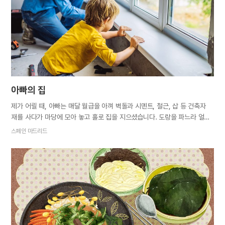
왔다 갔다 했다. 그러다 안방에 있는 수화기를 집어 들었다. 동생에게
전화하고 싶었지만 고모 집 전화번호를 몰랐다. 나는 빈 수화기에 대고
말했다. “보고 싶으니까…
아빠의 집
제가 어릴 때, 아빠는 매달 월급을 아껴 벽돌과 시멘트, 철근, 삽 등 건축자
재를 사다가 마당에 모아 놓고 홀로 집을 지으셨습니다. 도랑을 파느라 얼굴
에 먼지가 가득한 채 이마에 땀이 흐르던 아빠 모습이 지금도 생각납니다.
스페인 마드리드
어린 제가 보기에 집은 결코 완성될 것 같지 않았고, 아빠가 집을 짓기 위해
왜 그토록 노력하는지 이해되지 않았습니다. 제가 성인이 되었을 때, 아빠가
수년 동안 지어오던 집은 결국 완공되었습니다. 주위에 있는 집 중에 가장
예쁜 이층집이었습니다. 멋진 색으로 칠해진 외벽, 엄마를 위한 정원,
따뜻함이 느껴지는 내부⋯. 집 구석구석, 벽돌 하나 하나, 아빠의 사랑이
담기지 않은 곳이 없었습니다. 일을 마치고 집으로 돌아갈 때면 아빠의
수고가 얼마나 가치 있는 일이었는지 느낄 수 있었습니다. 아빠도 얼마나
자랑스러우실까, 아빠의 마음을 상상해보기도 했지요. 그러다 저는 결혼을