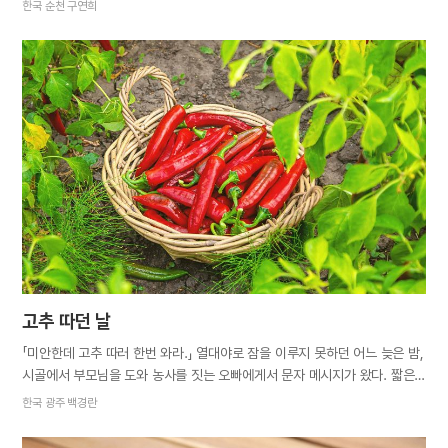
잠을 청했습니다. 그러다 문득 남편이 할 말이 있는 건 아닌가 싶어 자리에서
한국 순천 구연희
일어나 주섬주섬 베개와 얇은 이불을 챙겼습니다. 먼저 옥상에 올라간
남편이 문자 메시지로 어서 오라고 재촉했습니다. 옥상에 올라가니 남편이
바닥에 돗자리를 깔고 있었습니다. 돗자리에 누우니 온몸을 훑고 지나가는
바람에 가슴까지 시원해졌습니다. 그때 남편이 툭 한마디 던졌습니다. “별
많이 보소. 자네 별 보고 싶다고 하지 않았는가.” 지난번에 남편에게 무심코
했던 말이 떠올랐습니다. 엄마 집에 가면 별을 실컷 볼 수 있는데 빈집이라
갈 수가 없다는 말이었습니다. 그 말을 하고도 잊어버렸는데 남편은 마음에
두고 있었나 봅니다. 옥상에서 올려다보이는 하늘에는 보석처럼 반짝이는
별들이 총총히 박혀 있었습니다. 시원한 바람과 풀벌레들의 합창까지
어우러지니 마치…
고추 따던 날
「미안한데 고추 따러 한번 와라.」 열대야로 잠을 이루지 못하던 어느 늦은 밤,
시골에서 부모님을 도와 농사를 짓는 오빠에게서 문자 메시지가 왔다. 짧은
메시지에 오빠의 절박함이 느껴졌다. 다음 날, 첫차를 타고 시골집으로
한국 광주 백경란
향했다. “엄마, 일꾼 도착했어요.” 엄마는 일손이 달리는 차에 거들 손이
왔다고 좋아하시면서도 딸이 더운 날씨에 고생할 생각에 미안해하셨다.