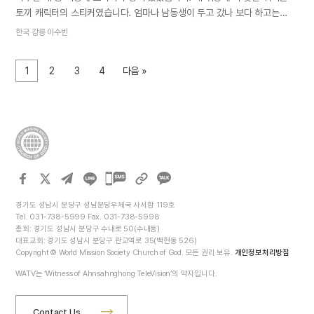
토끼 캐릭터의 스티커였습니다. 엄마나 남동생이 두고 갔나 보다 하고는
하나 떼어 휴대폰에 붙였습니다. 그런데 그 후로도 책상에 스티커가 계속
한국 강릉 이수빈
새로 놓였습니다. 의아한 마음에 엄마에게 물었습니다. “제 책상 위에 스티커
엄마가 놔두시는 거예요?” 그러자 옆에서 말없이 TV를 보시던 아빠가
1
2
3
4
다음 »
대답하셨습니다. “그거 아빠가 둔 거야. 일하면서 간식으로 빵을 먹는데,
안에 든 스티커가 수빈이가 좋아하는 모양이더라고. 다른 직원들한테도 빵에
있는 스티커 버리지 말고 달라고 했어. 다른 모양 스티커도 있는데 그건 네
취향이 아닌 것 같아서 토끼 스티커만 가져왔지.” 아빠의 말을 듣고 웃음이
터졌습니다. 스티커의 출처가 아빠였다니! 묵묵하고 점잖으신 아빠가 저를
위해 토끼 캐릭터의 스티커를 모으셨을 걸 상상하니 우습기도 하고
감동스럽기도 했습니다. 아빠는 대화할 때 별말씀 없이 듣는 편이십니다.
카카오톡
저의 진로나 고민을…
공유하기
경기도 성남시 분당구 성남분당우체국 사서함 119호
Tel. 031-738-5999 Fax. 031-738-5998
총회: 경기도 성남시 분당구 수내로 50(수내동)
대표교회: 경기도 성남시 분당구 판교역로 35(백현동 526)
Copyright © World Mission Society Church of God. 모든 권리 보유.
개인정보처리방침
WATV는 ‘Witness of Ahnsahnghong TeleVision’의 약자입니다.
Contact Us