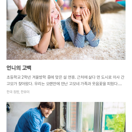
장기판이 놓여 있었다. 남편은 첫 판에서 한 번 이기고, 나머지 두 판은
참패했다며 아빠의 장기 두는 실력을 칭찬했다. 어릴 때부터 집에 장기판이
있었지만 그 주인이 아빠인 것도, 아빠가 장기를 잘 두시는 것도 나에겐
금시초문이었다. 남편은 아빠가 좀 무뚝뚝하지만 말씀하시면서 웃는 모습이
인자하고 멋있다고 했다. 가만 생각하니 아빠와…
언니의 고백
초등학교 2학년 겨울방학 중에 맞은 설 연휴. 근처에 살다 먼 도시로 이사 간
고모가 찾아왔다. 우리는 오랜만에 만난 고모네 가족과 웃음꽃을 피웠다.
헤어질 때 고모는 못내 아쉬워하며 나랑 동생을 집에 데려가 여기저기
한국 창원, 한유미
구경도 시켜주고 맛있는 것도 사주고 싶다고 했다. 나도 고모가 좋아서
따라가고 싶었지만, 곧 개학인 데다 차멀미가 심해 부모님이 만류했다. 결국
고모는 일곱 살 동생만 데리고 갔다. 그날, 동생이 없어서 조금 허전하긴
했지만 같이 놀아주지 않아도 되니 좋았다. 그런데 하루, 이틀, 일주일, 한
달이 지나도 동생이 돌아오지 않았다. 급기야 계절까지 바뀌었다. 동생이
보고 싶었다. 하루는 동생 생각이 나 숙제도 하지 않고 괜히 이 방 저 방을