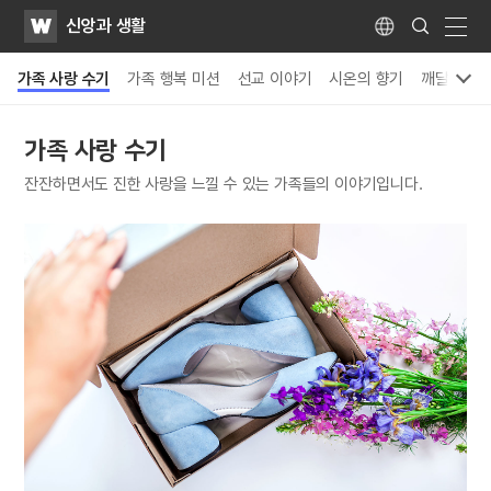
WATV
Search
신앙과 생활
Submit
Language
naviga
가족 사랑 수기
가족 행복 미션
선교 이야기
시온의 향기
깨달음
가족 사랑 수기
잔잔하면서도 진한 사랑을 느낄 수 있는 가족들의 이야기입니다.