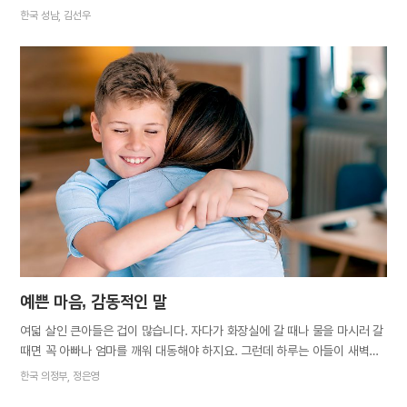
가슴을 안고 은행으로 가면서 생각했다. ‘첫 월급이니 내가 쓰기보다는
한국 성남, 김선우
지금까지 나 땜에 희생하신 어머니께 드리자.’ 현금으로 인출해 어머니께
드렸다. 어머니가 엄청 좋아하실 거라 생각했는데, 한동안 봉투를
바라보기만 하셨다. “미안하다. 해준 게 없어서 너무 미안해.” 예상과 전혀
다른 어머니의 반응에 당황했다. 왜 미안하다 하시는지도 이해되지 않았다.
“대견스럽다. 너도 이제 어른으로서 책임을 짊어지고 살아야 된다니, 마음이
짠하구나. 엄마는 아들 마음만으로도 너무 기뻐. 첫 월급은 너를 위해 쓰렴.”
어머니는 봉투를 돌려주셨다. 나는 억지로 봉투를 어머니 손에 쥐여드렸다.
며칠 후, 직장에서 일을 마치고 피곤한 몸을 이끌고 집으로 돌아왔다. 그런데
방에 웬 정장 한 벌이 걸려 있었다. 어머니가 나 입으라고 사 온 거라…
예쁜 마음, 감동적인 말
여덟 살인 큰아들은 겁이 많습니다. 자다가 화장실에 갈 때나 물을 마시러 갈
때면 꼭 아빠나 엄마를 깨워 대동해야 하지요. 그런데 하루는 아들이 새벽에
일어나 혼자 화장실에 가는 소리가 났습니다. 웬일로 혼자 가나 싶어, 귀를
한국 의정부, 정은영
기울여 머릿속으로 동선을 따라갔습니다. 잠시 후, 아들은 화장실 문까지