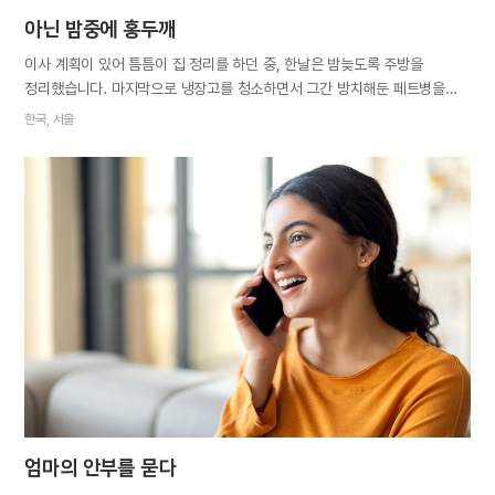
아닌 밤중에 홍두깨
이사 계획이 있어 틈틈이 집 정리를 하던 중, 한날은 밤늦도록 주방을
정리했습니다. 마지막으로 냉장고를 청소하면서 그간 방치해둔 페트병을
끄집어내어 내용물을 확인하려고 뚜껑을 열었습니다. 그 순간, ‘펑’ 하고
한국, 서울
굉음을 내며 속에 있던 내용물이 사방으로 튀면서 천장으로 솟구쳤습니다.
복분자 발효액이 오래되어 터진 것이었습니다. 주방은 바닥부터 천장까지
불그죽죽한 복분자 발효액으로 온통 범벅이 돼버렸습니다. ‘아닌 밤중에
홍두깨’ 격으로, 전혀 예상치 못한 일을 당한 저는 너무 놀란 나머지 어찌할
바를 모른 채 부들부들 떨기만 했습니다. 거실에서 TV를 보다 주방으로
달려온 남편도 놀란 기색이 역력했습니다. 이내 사태를 파악한 남편은
재빨리 걸레를 가져와 얼룩을 닦기 시작했습니다. 아이들이 깰까 봐 남편이
발걸음을 조용조용 움직였지만, 페트병 열리는 소리가 얼마나 컸던지 잠귀가
어두운 딸들도 자다 말고 놀란 얼굴로 나왔습니다. 아이들은 저를
진정시키고는 아빠를 도와 주방을 치웠습니다. 그렇게 가족의 도움으로
주방이…
엄마의 안부를 묻다