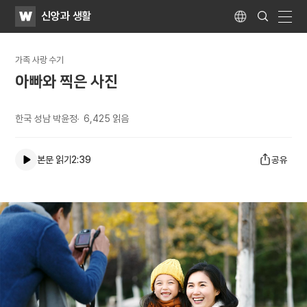
WATV
Search
신앙과 생활
Submit
Language
naviga
가족 사랑 수기
아빠와 찍은 사진
한국 성남 박윤정
6,425
읽음
본문 읽기
2:39
공유