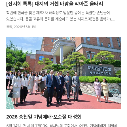
[전시회 톡톡] 대지의 거센 바람을 막아준 울타리
작년에 한국을 찾은 제83차 해외성도 방문단 중에는 특별한 손님들이
있었습니다. 몽골 고유의 문화를 계승하고 있는 시지르마(전통 음악가),
시네초그게니(마두금 연주자) 남매입니다. 이들은 ‘진심, 아버지를 읽다’전과
몽골
2026년 6월 1일
‘우리 어머니’ 글과 사진전을 관람하며 가슴 깊이 묻어두었던 부모님의
사랑과 희생을 떠올려보는 시간을 가졌습니다. 자녀들이 무대 위 화려한
예술가의 길을 걷기까지 그 뒤에서 묵묵히 힘이 되어준 부모님의 사랑을
만나봅니다. #1 시지르마 동생과 함께 한국에 와서 모든 순간이 감사하고
행복했지만 특별히 깊은 울림을 받은 일정이 있었습니다. 아버지전과
어머니전 관람이었습니다. 전시회를 많이 다녀봤는데도 그토록 가슴을
파고드는 전시는 처음이었습니다. 자녀를 위해서라면 부모님이 어디까지
헌신할 수 있는지 다 보여주는 것 같았습니다. 부모님께 넘치도록 사랑을
받은 저로서는 전시 글 한 편 한 편이 가슴에 와닿았습니다. 예술계에 몸담은
아버지와 어머니는 우리 삼 남매를 남부럽지 않게 키우셨습니다. 그러나
사회가 격변하던 1990년대에 이르러 사정이…
2026 승천일 기념예배·오순절 대성회
5월 14일, 전 세계 7800여 하나님의 교회에서 승천일 기념예배가 일제히