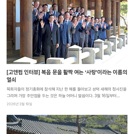
관광객을 대상으로 진행됐다. 활동가들은 패널 전시를 통해 바다의 오염
상태와 그로 인한 폐해, 문제 개선을 위한 아세즈 와오의 Blue Ocean
프로젝트를 소개했다. 바다는 탁월한 이산화탄소 저장고지만 무분별한
개발과 오염으로 탄소 포집 및 저장 능력이 눈에 띄게 저하되는 상황이다.
또한 인간의 활동으로 배출된 과도한 양의 이산화탄소 유입은 해양산성화를
일으켜 해양 생물의 서식지를 파괴하기도 한다. 활동가들은 해양 쓰레기
수거를 비롯해 해양생태계를 보호할 다양한 활동을 소개하며 관심과
참여를…
[고앤컴 인터뷰] 복음 문을 활짝 여는 ‘사랑’이라는 이름의
열쇠
목회자들이 정기총회에 참석해 지난 한 해를 돌아보고 성력 새해의 청사진을
그리며 가장 주안점을 두는 것은 하늘 어머니 말씀이다. 3월 16일부터
19일까지 진행된 2026년 정기총회의 핵심 주제는 ‘사랑’이었다. 어머니께서
2026년 3월 19일
일정 내내 주신 교훈과 더불어 2025년 결산 및 분야별 우수 사례 발표를
보고 들으며, 국내외 목회자들은 하나님께서 가르치시고 본보이신 사랑을
개개인이 내면화하고 몸소 실천할 때 뭇 영혼을 구원할 수 있음을 새삼
깨달았다. 문화와 환경, 사고방식이 다른 각국의 시온에서 하나님의 사랑은