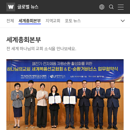
WATV
Search
글로벌 뉴스
Submit
Language
naviga
전체
세계총회본부
지역교회
포토 뉴스
세계총회본부
전 세계 하나님의 교회 소식을 만나보세요.