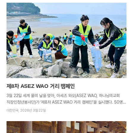
깃든 하나님의 사랑과 천국 소망을 전파한다. 4월 1일(성력 1월 14일) 저녁
유월절대성회를 기점으로 2026년 연간 절기의 막이 올랐다. 2일(성력 1월
15일)에는 무교절 대성회가, 5일(무교절 후 첫 안식일 이튿날)에는 부활절
대성회가 차례로 거행됐다. 세계 175개국 하나님의 교회 성도들은 구원의
진리를 허락하신 하나님께 감사하며 경건히 절기를 지켰다. 도미니카공화국
산티아고교회 멕시코 나우칼판교회 페루 리마 라몰리나교회 영생의 비밀,
생명과를 먹는 날_유월절 대성회 새 언약 유월절은 예수님께서 십자가
고난을 앞두고 제자들과 함께 지키기를 원하고 원하셨던 절기다(눅 22장
14~15절). 천국에 들어가려면 반드시 필요한 영생이 유월절에 약속되어
있기 때문이다.…
제8차 ASEZ WAO 거리 캠페인
3월 22일 세계 물의 날을 맞아, 아세즈 와오(ASEZ WAO, 하나님의교회
직장인청년봉사단)가 ‘제8차 ASEZ WAO 거리 캠페인’을 실시했다. 50명의
아세즈 와오 활동가들이 각각 서울 서초구 양재천 칸트의 산책길 일원과
대한민국
2026년 3월 22일
보령 대천해수욕장 머드광장에서 수자원과 해양생태계 보존을 장려하는
캠페인을 벌였다. ‘활동가’란 아세즈 와오 회원 가운데 선별되어 전문 환경
교육을 받고 환경활동을 하는 회원을 가리킨다. 두 지역의 캠페인은 시민과