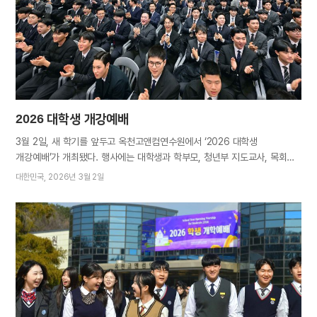
바른 정신과 하나님께 받은 따뜻한 사랑으로 형제자매를 돌보고 뭇 영혼을
구원하자”고 교훈하셨다(갈 6장 7~9절). 총회장 김주철 목사는 “하나님의
일은 하나님의 방식대로 행해야 하며, 하나님께서 보여주신…
2026 대학생 개강예배
3월 2일, 새 학기를 앞두고 옥천고앤컴연수원에서 ‘2026 대학생
개강예배’가 개최됐다. 행사에는 대학생과 학부모, 청년부 지도교사, 목회자
등 약 9천 명이 참석했다. 1부 예배에서 어머니께서는 대학생들이 꿈을
대한민국
2026년 3월 2일
이루는 데 필요한 지혜와 믿음, 성령의 여러 은사를 받기를 기도로
축복하셨다. 선교와 봉사 등으로 알찬 방학을 보낸 대학생들을 격려하시며
“무엇이든 믿음을 가지고 계획하면 전능하신 아버지께서 이루어주실 것이다.
새벽이슬 청년, 예언의 인물들로서 굳건한 믿음을 가지고 세상을 희망으로
선도하자”고 말씀하셨다. 총회장 김주철 목사는 청년들의 무한한 가능성을
강조하며 큰 꿈을 갖자고 역설했다. “막연한 미래로 인한 두려움과 망설임을
이겨내고 한 번뿐인 청춘을 보람되게 보내길 바란다”며 “언제나 바른길로
이끄시는 하나님을 의지해 각자에게 내재한 능력을 마음껏 발산하자”고
응원했다(마 28장 18~20절, 시 110편 1~3절, 사 41장 10~11절). 2부