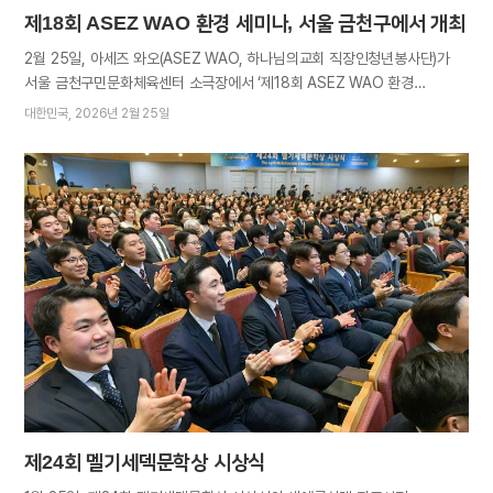
제18회 ASEZ WAO 환경 세미나, 서울 금천구에서 개최
2월 25일, 아세즈 와오(ASEZ WAO, 하나님의교회 직장인청년봉사단)가
서울 금천구민문화체육센터 소극장에서 ‘제18회 ASEZ WAO 환경
세미나’를 개최했다. Green Workplace(직장 내 친환경활동) 프로젝트를
대한민국
2026년 2월 25일
주제로 기후위기 속 직장인의 역할을 인식하고 대응 방법을 습득하는
자리였다. 세미나가 열린 금천구는 구로구와 더불어 G밸리
(서울디지털산업단지)가 조성돼 대한민국 중심지인 서울의 IT산업 거점으로
떠오르는 지역이다. 서울권 직장인을 비롯해 아세즈 와오 회원과 활동가,
정계·언론계 인사, 시민 등 330명이 참석했다. 1부 개회식에서 아세즈 와오
윤무강 지부장은 “오늘 세미나가 미래를 이끌 청년과 기업 그리고 사회의
연대를 강화해 지속가능한 환경을 조성하는 데 보탬이 되길 바란다”고
말했다. 이어 현장에 참석한 각계 인사 9명은 지지서명으로 아세즈 와오와의
연대와 협력을 약속했다. 2부 세미나는 아세즈 와오 활동가 2인의 'Green
Workplace' 발표로 문을 열었다. 이 프로젝트는 환경보호와 기후위기
대응을 위해 직장에서부터 절전·절수·절약하는 활동이다. 하루 중 많은
시간을 보내는 일터…
제24회 멜기세덱문학상 시상식