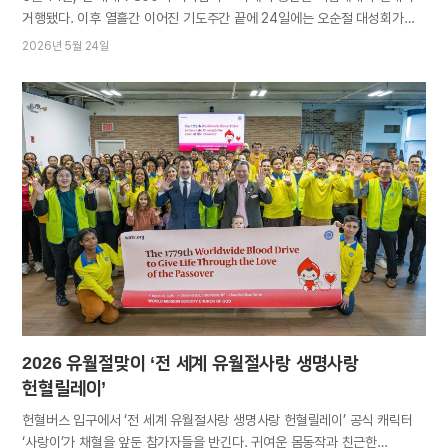
거행됐다. 이후 열흘간 이어진 기도주간 끝에 24일에는 오순절 대성회가
열렸다. 절기를 통해, 예수님의 승천을 기념하고 늦은 비 성령 강림을 간구한
2026년 5월 24일
성도들은 성령 축복에 힘입어 세계복음을 완성하겠다는 의지를 한마음으로
다졌다. 권능의 하나님과 동행하며 이루는 복음_승천일 기념예배 부활 후
40일째에 일어난 예수 그리스도의 승천은 초대교회 성도들에게 승천의
확신과 소망을 심어주었으며, 열흘 뒤 오순절에 내린 이른 비 성령은 이방의
뭇사람에게도 그 소망과 축복을 널리 전하는 전환점이 되었다. 어머니께서는
승천일 기념예배를 맞아, 자녀들이 초대교회 성도들처럼 타인을 긍휼히
여기며 간절하고 담대하게 구원의 기별을 전해 아버지의 은혜에 보답하는
생애를 살길 기도하셨다. 그 뜻을 전심으로 이루도록 “열심히 기도해서
오순절 성령을 충만히 받자”고 성도들을 격려하셨다. 뉴질랜드 제2오클랜드
교회 미국 NJ 크랜퍼드 교회 짐바브웨 하라레 교회 필리핀 제너럴산토스
교회…
2026 유월절맞이 ‘전 세계 유월절사랑 생명사랑
헌혈릴레이’
헌혈버스 입구에서 ‘전 세계 유월절사랑 생명사랑 헌혈릴레이’ 공식 캐릭터
‘사랑이’가 채혈을 앞둔 참가자들을 반긴다. 귀여운 몸동작과 친근한