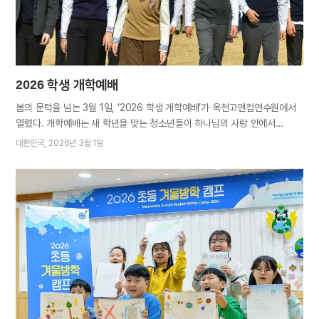
시상식에서는 IUBA(International University student Bible
Academy, 국제 대학생 성경 아카데미) 성적 우수자, 아세즈(ASEZ,…
2026 학생 개학예배
봄의 문턱을 넘는 3월 1일, ‘2026 학생 개학예배’가 옥천고앤컴연수원에서
열렸다. 개학예배는 새 학년을 맞는 청소년들이 하나님의 사랑 안에서
긍정적인 에너지를 충전하며, 꿈과 목표를 갖고 삶의 방향을 올바르게
대한민국
2026년 3월 1일
정립하도록 돕기 위해 마련된 자리다. 이날 개학예배에는 전국 중고교생과
학부모, 학생부 지도교사, 목회자까지 약 1만 1천 명이 참석했다. 시작을 앞둔
학생들의 설렘과 기대가 함박웃음에 고스란히 묻어났다. 본격적인 행사 전,
연수원 본관 앞에는 간식 부스가 운영됐다. 인근 지역 성도들이 정성껏
준비한 떡볶이, 꼬치어묵, 핫도그 등 여러 간식이 학생들의 속을 든든하게
채워주었다. 본관 2층에서는 다양한 부대 행사가 시선을 사로잡았다.
학생들은 ISBA(International Student Bible Academy, 국제 학생 성경
아카데미), 아세즈 스타(ASEZ STAR, 하나님의교회 학생봉사단)의 활동을
담은 전시 패널을 보며 지난 활동을 되짚어 보고 포토존에서 사진을 찍으며
추억을 남기기도 했다. 1부 예배에서 어머니께서는 학교 공부와 성경
공부에…