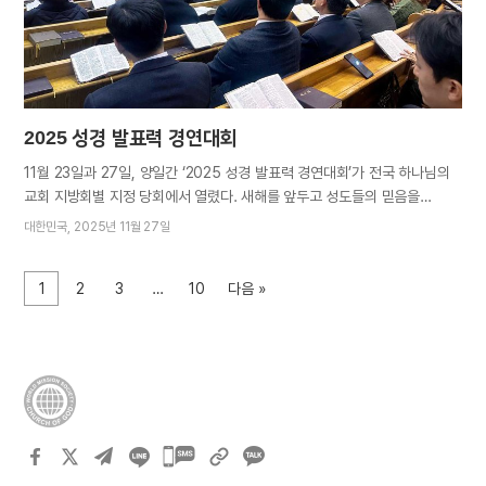
하나님의 교훈을 부지런히 실천해 온 예비청년들을 다독이시고 이들이
하나님의 축복 속에 꿈과 소원을 다 이루길 기도하셨다. “목표를 세우고
기도와 노력을 이어가면 못…
2025 성경 발표력 경연대회
11월 23일과 27일, 양일간 ‘2025 성경 발표력 경연대회’가 전국 하나님의
교회 지방회별 지정 당회에서 열렸다. 새해를 앞두고 성도들의 믿음을
하나님 말씀으로 더욱 견고히 세우고 복음 열정을 고취하기 위해
대한민국
2025년 11월 27일
세계총회본부 교육부에서 마련한 자리다. 23일에는 장년부와 청년부,
27일에는 부녀부 본선이 각각 진행됐으며 지역 목회자들이 심사를 맡았다.
1
2
3
…
10
다음 »
당회별 예선을 거쳐 선발된 당회 대표 발표자들이 순서대로 나와 발표를
시작했다. 발표자들은 성경 속 역사와 예언을 통해 엘로힘 하나님의 존재와
구원의 섭리를 다각도로 증거했다. 발표자들이 확신에 찬 목소리로, 판서를
활용해 알기 쉽게 설명하며 발표를 마칠 때마다 청취자로 참석한 성도들은
힘찬 응원 구호를 외치고 박수를 보냈다. 최종 심사 후 진행된 시상식에서
지방회별 대표 목회자가 수상자들에게 상품을 수여했다. 퇴근 후 밤늦게까지
공부했다는 장년부 수상자 오진호(용인) 집사는 “발표를 준비하면서, 우리
카카오톡
구원을 위해 모든 것을 예비하신 하늘 어머니의 사랑이 새삼…
공유하기