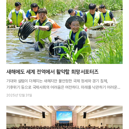
수 있다고 전문가들은 조언한다. 하나님의 교회는 2025년 12월 28일과
2026년 1월 4일, 양일간 ‘가정과 이웃에 평화를 부르는 어머니 사랑의 언어
세미나’를 부산, 인천, 경기 김포·성남·용인, 충남 천안, 전남 순천 등 전국
10개 지역교회에서 개최했다. 어머니 사랑의 언어를 일상에서 실천해
서로에게 긍정적인 영향을 끼치는 소통을 증진하며 가정과 사회를 보다
따뜻하게 만들어가자는 취지다. 2024년 시작된 ‘평화를 부르는 어머니
사랑의 언어’…
새해에도 세계 전역에서 활약할 희망서포터즈
기대와 설렘이 더해지는 새해지만 불안정한 국제 정세와 경기 침체,
기후위기 등으로 국제사회의 어려움은 여전하다. 미래를 낙관하기 어려운
시대, 지구촌 가족을 위한 ‘희망서포터즈’로서 희망 나눔 활동을 다채롭게
2025년 12월 31일
전개해 온 하나님의 교회 성도들은 2026년에도 그 행보에 더욱 박차를
가하고자 지역과 시기에 맞는 활동들을 계획하고 있다. 2024년 4월
하나님의 교회 설립 60주년을 기념해 발족한 ‘전 세계 희망서포터즈’의
범세계적 사회공헌활동은 기후변화 대응, 빈곤·기아 해소, 교육 지원, 건강·
보건 증진, 지속가능 안전사회 조성, 평화·포용·연대 총 6대 분야에서