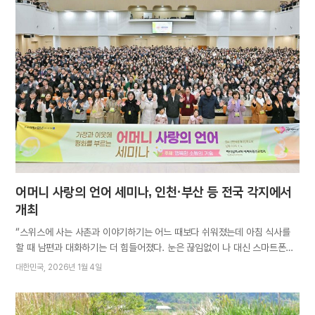
앞두고 열린 사전 기념행사에는 국내 목회자, 직분·직책자 등 2만여 명이
참석해 인류의 구원을 위해 이 땅에 임하신 안상홍님께 감사드리고, 그 뜻을
온전히 따르겠다는 각오를 다졌다. 1부 기념예배에서 어머니께서는, 사랑이
식어가는 시대에 모든 자녀들이 아버지를 본받아 영혼을 살리는 데 정성을
다하고, 복음이 전 세계에 전파될 수 있도록 기반을 다지신 아버지의 희생을
배우길 간구하셨다. 또한 “인류에게 구원 주시려 이 땅에 오신 아버지를 따라
구원의 진리를 부지런히 전하자”고 격려하셨다. 총회장 김주철 목사는
“안상홍님께서…
어머니 사랑의 언어 세미나, 인천·부산 등 전국 각지에서
개최
“스위스에 사는 사촌과 이야기하기는 어느 때보다 쉬워졌는데 아침 식사를
할 때 남편과 대화하기는 더 힘들어졌다. 눈은 끊임없이 나 대신 스마트폰에
가 있다.” 유발 하라리, 《21세기를 위한 21가지 제언》, 김영사 날로 발전한
대한민국
2026년 1월 4일
통신 기술이 소통의 발전으로 이어지지 못하는 양상이다. 개인주의가 팽배한
세태에 맞물려 서로 간의 심리적 거리가 멀어져 가는 시대, 따뜻한 관심에서
비롯된 다정한 말이 관계를 돈독하게 하고 사회에 온기를 더하는 계기가 될