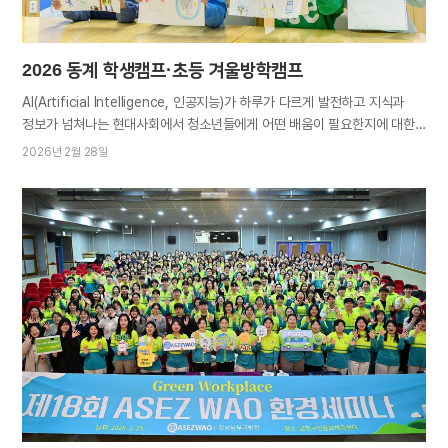
2026 동계 학생캠프·초등 겨울방학캠프
AI(Artificial Intelligence, 인공지능)가 하루가 다르게 발전하고 지식과
정보가 넘쳐나는 현대사회에서 청소년들에게 어떤 배움이 필요한지에 대한
고민도 깊어지고 있다. 배려와 협력, 환경의식과 이타심 등을 함양하는 것은
2026년 2월 28일
기술과 지식의 습득 못지않게 중요한 일이다. 다양한 프로그램으로
초중고교생의 바른 인성 확립을 돕는 하나님의 교회 ‘2026 동계 학생캠프·
초등 겨울방학캠프’가 1월 초부터 2월 말까지 진행됐다. 한국을 비롯해 미국,
아르헨티나, 말레이시아 등 각국 당회별로 1~2주간 열린 이번 캠프에서
학생들은 또래와 어울리며 의미 있는 방학을 보냈다. 차곡차곡 쌓이는 바른
마음가짐_학생캠프 이번 캠프에서 학생들은 진리 특강과 인성 교육 등 성경
말씀을 바탕으로 한 프로그램을 통해 하나님의 선한 가르침을 몸소 익히고
스스로를 돌아봤다. 교육은 습관과 언어 예절 등 청소년기 학생들에게
실질적으로 필요한 주제로 구성됐다. ISBA(International Student Bible
Academy, 국제 학생 성경 아카데미) 리더를 대상으로 한 총회장 김주철
목사의 특강도 새예루살렘…