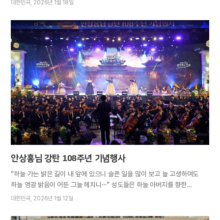
대한민국
2026년 1월 18일
언어 캠페인의 일환으로, 배려와 존중이 담긴 사랑의 언어를 일상에서
실천해 가정과 이웃의 화합을 이루고 건강한 사회를 만들자는 취지다. 이날
세미나에는 지역 성도 및 가족, 이웃을 비롯해 학계·정계·관계·언론계·문화계
인사 등 총 1500여 명이 참석했다. 개회식에서 총회장 김주철 목사는
“우리가 세상에 태어나 처음 듣는 말은 어머니의 언어다. ‘괜찮아’, ‘힘들었지’,
‘엄마는 네 편이야’ 같은 어머니의 언어는 완벽해서가 아니라 그 안에 사랑이
담겨있기에 우리 마음을 살린다”고 말했다. 이어 “말이 따뜻해질수록 세상은
안전해진다”며 “가족과 이웃에게 건네는 따스한 말로 세상을 아름답게
변화시키자”고 장려했다. 세미나에 참석한 장대식 넷제로 2050 기후재단
이사장은 “관계 단절, 언어 폭력 등 소통에 어려움을 겪고 있는 현…
안상홍님 강탄 108주년 기념행사
“하늘 가는 밝은 길이 내 앞에 있으니 슬픈 일을 많이 보고 늘 고생하여도
하늘 영광 밝음이 어둔 그늘 헤치니⋯” 성도들은 하늘 아버지를 향한
그리움과 감사, 진리의 빛을 온 세상에 속히 전하겠다는 의지를 담아
대한민국
2026년 1월 12일
한목소리로 새노래를 찬송했다. 1월 11, 12일 양일간 안상홍님 강탄 108주년
기념행사가 옥천고앤컴연수원에서 열렸다. 19일 강탄일(음력 12월 1일)을