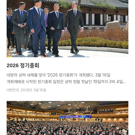
어떻게 구현되고 있을까? 정기총회를 통해 목회자들이 배우고 다짐한 바는
무엇일까? 이 기간 해외 목회자들은 저마다의 깨달음과 비전을 공유했다.
편집부에서 들은 이들의 생생한 소회와 다짐을 글로 엮었다. 한 해 복음을
마무리하고 정기총회에 참여한 소감이 궁금합니다. 전재호 선교사 / 브라질
브라질리아 이번 정기총회에서도 어머니께서 변함없이 사랑을
강조하셨습니다. 사랑과 정성으로 식구들을 세심히 돌보았어야 했는데
여전히…
2026 정기총회
대망의 성력 새해를 맞아 ‘2026 정기총회’가 개최됐다. 3월 16일
개회예배로 시작된 정기총회 일정은 성력 정월 첫날인 19일까지 3박 4일간
새예루살렘 판교성전에서 진행됐다. 성령의 입회하에, 지구촌 각지에서 새
대한민국
2026년 3월 19일
언약 복음 전파에 힘쓴 목회자들이 이 자리에 참석해 지난 한 해를 돌아보고
새해 비전을 확인하며 복음 완성의 의지를 되새겼다. “사랑을 심어 사랑의
열매 거두라” 16일 개회예배에서 어머니께서는 영혼 구원에 앞장서며
선지자의 사명을 감당하는 목회자들에게 넘치는 축복과 상급이 내려지길
간구하시고, 이들이 하나님 뜻 안에서 계획한 바를 2026년에 모두 실행해
풍성한 영적 목장을 이루길 바라셨다. 더불어 “심는 대로 거두기 마련이다.
사랑을 심어야 사랑의 열매를 거둘 수 있다”며 “어떠한 상황과 여건에서도