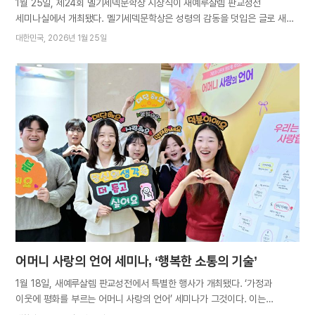
1월 25일, 제24회 멜기세덱문학상 시상식이 새예루살렘 판교성전
세미나실에서 개최됐다. 멜기세덱문학상은 성령의 감동을 덧입은 글로 새
언약 복음과 엘로힘 하나님의 사랑을 전 세계에 전하는 글 선지자를
대한민국
2026년 1월 25일
발굴하는 공모전이다. 2001년 시작되어 24회를 맞은 현재까지 2만 3천
편이 넘는 작품이 출품됐다. 이번 시상식에는 국내 수상자를 비롯해 본선
진출자, 문학동호회원, 취재·사진 지역기자, 학생기자 등 각 분야에서 힘쓴
460여 명이 참석했다. 가족애와 감사의 가치를 다룬 수필 수상작을
재구성한 애니메이션이 상영된 뒤, 1부 예배가 시작됐다. 어머니께서는 뭇
영혼을 살리겠다는 간절함으로 쓴 자녀들의 글이 전 세계에 전해지길
간구하시고, 문서 선교에 일조해 온 모든 참석자에게 “쓰기를 끝까지
포기하지 않은 인내와 성실에 존경을 보낸다”며 노고를 치하하셨다. 또한
개개인의 삶을 위로하고 시대의 상처를 기록하며 세상을 변화시켜 온 문학의
힘을 일깨우시고 “더 깊은 헤아림과 의미로 구성된 문장으로, 사람을
행복하게 하며 하나님을…
어머니 사랑의 언어 세미나, ‘행복한 소통의 기술’
1월 18일, 새예루살렘 판교성전에서 특별한 행사가 개최됐다. ‘가정과
이웃에 평화를 부르는 어머니 사랑의 언어’ 세미나가 그것이다. 이는
하나님의 교회 설립 60주년을 맞아 2024년부터 전개된 어머니 사랑의