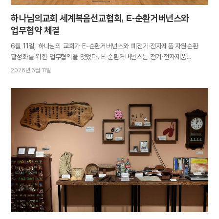
하나님의교회 세계복음선교협회, E-순환거버넌스와
업무협약 체결
6월 11일, 하나님의 교회가 E-순환거버넌스와 폐전기·전자제품 자원순환
활성화를 위한 업무협약을 맺었다. E-순환거버넌스는 전기·전자제품
기업체의 폐제품 회수 및 재활용 의무를 공동 이행하는 공제조합으로
2026년 6월 11일
기후에너지환경부 인가 비영리 공익법인이다. 전국 각지에서 200여
집하장과 50여 재활용센터를 운영·관리하며 매년 40만 톤 이상의
폐전자제품을 수거·재활용해 자원순환과 탄소중립에 기여한다. 이를 통해
마련된 기금은 사회공헌 기관에 기부하고 있다. 협약식은 하나님의 교회
김중락 이사, E-순환거버넌스 권나영 순환경영지원단장 등 관계자들이
참석한 가운데 성남 분당 소재 WMC총회 홀리퀸홀에서 열렸다. 김중락
이사는 “폐전자제품을 안전하게 수거하고 재활용 가능한 자원으로 순환하는
일은 자원 낭비를 줄이고 환경 부담을 낮추는 중요한 실천”이라며 “교회의
전자장비를 공신력 있는 시스템을 통해 처리함으로써 환경보호의 가치를
더욱 효과적으로 구현하고자 한다”고 말했다. 권나영 단장은 “폐전자제품을
재활용하면 제품 내 90% 이상의 자원을 순환할 수 있다”며 “자원 채굴 시
발생하는 온실가스를 감축하는 것은 물론,…