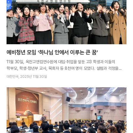
누구나 쉽게 공감할 수 있는 ‘노래’를 통해 환경의식을 고취했다. 1부
개회식에서 박규서 아세즈 와오 대구북구지부장은 “개개인의 행동이 모이면
세상을 변화시키는 위대한 역사를 만들 수 있다. 이 자리가 플라스틱 오염
종식을 향한 한 걸음이 되길 바란다”고 말했다. 이재화 대구광역시의회
부의장은 “환경문제는 미래세대만의…
예비청년 모임 ‘하나님 안에서 이루는 큰 꿈’
11월 30일, 옥천고앤컴연수원에 대입·취업을 앞둔 고3 학생과 이들의
학부모, 학생·청년부 교사, 목회자 등 8천여 명이 모였다. 설렘과 걱정을
안고 인생의 다음 페이지를 준비 중인 청소년들에게 힘과 자신감을 심어주고
대한민국
2025년 11월 30일
바른길을 가도록 돕고자 예비청년 모임이 열린 것이다. 본격적인 행사에
앞서 연수원 본관 앞에는 예비청년들을 응원하는 간식 부스가 마련됐다.
떡볶이, 연유도넛, 탕수육, 만두, 말차라테 등 대전권 성도들이 정성을 다해
마련한 먹거리가 참석자들을 맞았다. 맞은편 잔디밭에는
IUBA·IWBA·IMBA(국제 대학생·직장인 청년·군인 청년 성경 아카데미)를
알아보고 체험할 수 있는 소개 부스가 펼쳐졌다. 청년 선배들은 후배들이
스스로 결정하고 책임져야 하는 청년기에 잘 적응할 수 있도록 진심 어린
조언을 건넸다. 어머니께서는 꿈을 찾고 목표를 이루고자 학업에 매진하며