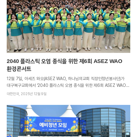
이뤄진다. 하나님의 교회가 설립 이래 꾸준히 이어온 봉사활동을 국제사회
공동과제인 지속가능발전목표(SDGs)에 부응해 체계화·전문화한 것이다.
연중 이어지는 각종 기념일에 발맞춘 봉사는 파급력을 더한다. 발족 후
부지런히 사랑과 희망을 실어 나른 희망서포터즈의 자취를 돌아본다.1 1.
2024. 6.~2025. 10. 기준 건강한 지구, 지속가능한 사회를 향해 기후변화
대응 활동은 기후재난 구호 및 예방,…
2040 플라스틱 오염 종식을 위한 제6회 ASEZ WAO
환경콘서트
12월 7일, 아세즈 와오(ASEZ WAO, 하나님의교회 직장인청년봉사단)가
대구북구교회에서 ‘2040 플라스틱 오염 종식을 위한 제6회 ASEZ WAO
환경콘서트’를 개최했다. 아세즈 와오는 플라스틱 오염의 심각성을 알리고
대한민국
2025년 12월 9일
문제 해결을 위한 정부와 기업, 시민의 관심과 실천을 이끌어내고자
환경콘서트를 국내외에서 열고 있다. 2024년 12월 성남 판교신도시 소재
새예루살렘 판교성전을 시작으로 페루 포셋, 미국 CO 덴버, 말레이시아
쿠알라룸푸르, 네팔 랄릿푸르에서 잇따라 진행됐다. 대구광역시에서 열린
이번 환경콘서트는 대구·경북권 아세즈 와오 활동가와 회원, 하나님의 교회
성도, 시민 및 각계 인사 약 600명이 참석한 가운데, 전문가의 환경 강연과