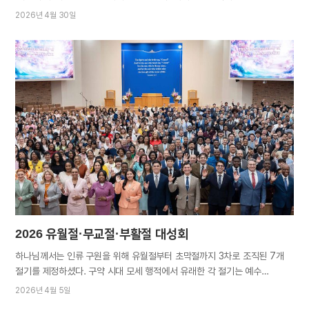
이미지로 참가자들의 긴장을 풀어주고 웃음을 자아내는 한편, 시민들의
2026년 4월 30일
눈길을 사로잡으며 헌혈의 중요성을 알리는 모습이다. ‘전 세계 유월절사랑
생명사랑 헌혈릴레이’가 3~4월 두 달간 23개국에서 집중적으로 진행됐다.
유월절 대성회 전후로, 새 언약에 담긴 그리스도의 박애정신을 본받아
위기에 처한 생명을 살리고 이웃사랑을 실천하고자 하는 행보다. 대한민국
부산수영교회 대한민국 광양교회 한국에서는 현재 고령화 등 여러 이유로
환자가 증가하면서 혈액의 수요가 늘고 있는 반면 공급은 달리는 상황이다.
질병 치료제로 사용되는 혈장은 만성적으로 부족해 다른 국가에서 일부
물량을 수입하고 있다. 헌혈릴레이에 참석한 김한규 대한적십자사
경기혈액원장은 “보통 겨울이 지나면 혈액 수급량이 늘어나지만 여전히 적정
보유량이 채워지지 않고 있다”고 우려를 나타내며 행사를 반겼다. 해외도
사정은 비슷하다. 헌혈에 대한 부정적 인식, 헌혈…
2026 유월절·무교절·부활절 대성회
하나님께서는 인류 구원을 위해 유월절부터 초막절까지 3차로 조직된 7개
절기를 제정하셨다. 구약 시대 모세 행적에서 유래한 각 절기는 예수
그리스도께서 이루실 구원의 역사를 보여주는 예언이기도 하다. 하나님의
2026년 4월 5일
교회는 성경에 기록된 규례대로 연중 7개 절기를 고스란히 준수하며 그 안에