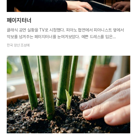
페이지터너
클래식 공연 실황을 TV로 시청했다. 피아노 협연에서 피아니스트 옆에서
악보를 넘겨주는 페이지터너를 눈여겨보았다. 예쁜 드레스를 입은
피아니스트 옆에서 눈에 띄지 않는 무채색 계열의 옷차림을 한 페이지터너는
한국 양산 조성예
적절한 타이밍에 악보를 넘겨주고 다시 조용히 자리에 앉았다. 연주가
끝나고 객석에서 박수와 환호가 터져 나오자 피아니스트가 충분히 박수를
받을 수 있도록 자신은 뒤에서 자리를 지키고 있었다. 사실 페이지터너는
주목받지 못하는 역할이다. 하지만 피아니스트가 최고의 기량을 발휘하기
위해서 페이지터너는 없어서는 안 될 중요한 존재다. 곡에 대한 해석은 물론
악보도 모두 파악하고 있어야 하고 연주자와의 호흡도 중요하다. 연주자의
속도에 맞춰 악보를 넘기는 타이밍이 연주에 영향을 주면 안 되니까. 역할에
대해 알고 나니 연주자와 눈빛으로 교감하며 악보를 넘기는 모습이 연주자의
멋진 연주만큼이나 오래 기억에 남았다. 복음을 전하며 제가 맡은 일이 보잘
것 없다고 생각한 적이 있었다. 자연히…