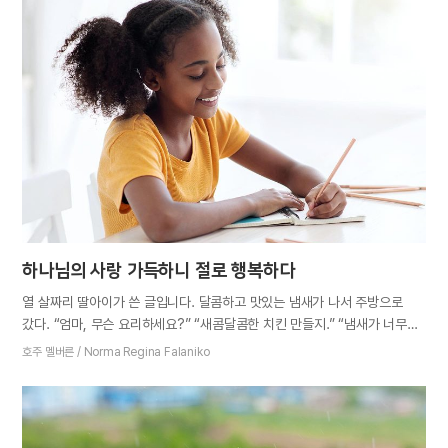
조건을 만들어야 꽃이 핀다. 믿음이 성장하는 이치와 비슷하다는 생각이
들었다. 하나님의 말씀을 자주 살폈는가? 전심으로 기도했는가? 하나님을
힘껏 자랑했는가? 믿음의 성장을 방해하는 요소는 무엇인가? 날마다
자문하여 부족한 점은 채우고 불필요한 부분은 덜어내면서 내 영혼에 유익한
환경을 만들어야겠다. 마침내 그리스도의 향기를 품은 믿음의 꽃을 피울
때까지.
하나님의 사랑 가득하니 절로 행복하다
열 살짜리 딸아이가 쓴 글입니다. 달콤하고 맛있는 냄새가 나서 주방으로
갔다. “엄마, 무슨 요리하세요?” “새콤달콤한 치킨 만들지.” “냄새가 너무
좋아요. 비밀 재료가 있어요?” “당연하지. 저녁 먹을 때 말해줄게.” 방으로
호주 멜버른 / Norma Regina Falaniko
돌아와 종이와 색연필을 꺼내 하늘 아버지 어머니 모습을 그린 다음 이렇게
썼다. 하나님께서는 사랑하는 자녀들을 위해 희생하신다. 우리도 하늘
어머니의 본을 따라 형제자매를 섬겨야 한다. 그때 엄마의 목소리가 들렸다.
“저녁 먹자!” 나는 아빠, 동생과 함께 식탁에 앉았다. “엄마, 비밀 재료가