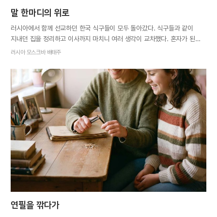
말 한마디의 위로
러시아에서 함께 선교하던 한국 식구들이 모두 돌아갔다. 식구들과 같이
지내던 집을 정리하고 이사까지 마치니 여러 생각이 교차했다. 혼자가 된
기분과 ‘잘할 수 있을까’ 하는 걱정이 불쑥 들었다. 함께 지내던 한국 식구가
러시아 모스크바 배태주
출국하던 날, 현지 식구에게 연락이 왔다. 오늘 저녁에 우리 집에 가도
되겠냐면서. 식구와 함께 저녁을 먹으며 시간 가는 줄 모르고 많은 이야기를
나눴다. 외로울까 봐 일부러 찾아와준, 생각지 못한 배려에 어머니의 사랑을
느꼈고, ‘너는 결코 혼자가 아니다. 잘하고 있고 잘할 수 있다’고 하나님의
위로를 받은 것만 같았다. 그다음 날, 다른 식구에게 연락이 왔다. “자매님,
잘 지내고 있어요?” 또 그다음 날에는 또 다른 식구에게 연락이 왔다.
“자매님, 혼자 있는데 괜찮아요?” 이번 일로 확실히 느꼈다. 작은 말
한마디가 위로와 감동을 주고 힘이 된다는 사실을.
연필을 깎다가