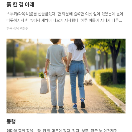
흙 한 겹 아래
스투키(다육식물)를 선물받았다. 한 화분에 길쭉한 여섯 잎이 있었는데 날이
따뜻해지자 한 잎에서 새싹이 나오기 시작했다. 하루 이틀이 지나자 다른
잎에서도 새싹들이 나왔다. 너무 기특해서 칭찬해 주고 더 관심을 주었다.
한국 성남 박윤정
잎사귀 다섯 장이 새싹을 내고 남은 것은 하나뿐이었다. 조금 더 기다려
보기로 했지만 괜히 마음이 조급해지고 신경이 쓰였다. 하룻밤이 지나고
‘언제 새싹이 나오지?’, 자고 일어나서 ‘오늘은 나오려나?’, 또 다음날에
‘나오긴 하려나?’ 생각하는 게 일상이 됐다. 나중에는 ‘새싹이 나오지 않을
텐데 괜히 기대하고 기다리는 건 아닐까?’ 싶기도 했다. 며칠 더 기다리다
결국 포기했다. 새싹이 나지 않을 게 분명해 보였다. 남은 새싹들을
분갈이하기 위해 화분을 엎어 분리 작업을 시작했다. 그때 마지막 여섯 번째
새싹이 눈에 들어왔다. 흙 아래 얕게 묻혀 오늘내일 중으로 ‘곧’ 나오려던
찰나였다. 그제야 내가 왜 그렇게 새싹에 조바심을 냈는지 알았다.…
동행
엄마와 함께 장을 보러 집 앞 마트에 갔다. 감자, 부추, 당근 등 이것저것