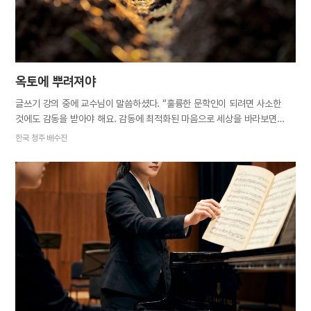
옥토에 뿌려져야
글쓰기 강의 중에 교수님이 말씀하셨다. “훌륭한 문학인이 되려면 사소한
것에도 감동을 받아야 해요. 감동에 최적화된 마음으로 세상을 바라보면
좋은 작품을 창작할 수 있어요.” 글의 소재는 주어지는 것이 아니라 스스로
한국 청주 배수진
발견하는 것이며, 척박하고 메마른 마음으로는 좋은 소재를 찾을 수 없고
작은 것에도 감동하는 마음이라야 소재를 발견해 훌륭한 글을 쓸 수 있다는
말씀이었다. 비단 글쓰기에만 해당하는 말은 아닌 것 같다. 같은 씨앗이라도
어떤 밭에 뿌려지느냐에 따라 엄청난 결실의 차이가 난다는 성경 말씀이
떠올랐으니까(마 13장 3~8절). 무슨 일이든 원하는 결과를 얻고 싶다면 마음
밭을 가꾸는 것이 먼저인 듯하다.