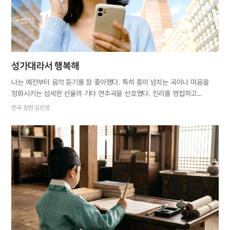
합금 비율이 안 맞으면 덩어리가 깨지기 때문에 한 치의 오차도 없어야 한다.
그다음에는 두드림질(단조 작업)이 이어진다.…
성가대라서 행복해
나는 예전부터 음악 듣기를 참 좋아했다. 특히 흥이 넘치는 곡이나 마음을
정화시키는 섬세한 선율의 기타 연주곡을 선호했다. 진리를 영접하고
새노래를 접했다. 이처럼 아름다운 멜로디와 가사는 어디서도 들어본 적
한국 창원 김민정
없었다. 믿음 생활 초기, 진리에 대한 확신이 부족했을 때에도 새노래는
어찌나 아름답게 느껴지던지. 세상에 없는, 영원을 노래해서일까. 영원히
존재하시는 하나님과 영원한 사랑, 영원한 나라 천국⋯. 성가대가 되고 정말
행복했다. 하나님 말씀이 아름다운 선율이 되고, 그 선율이 내 영혼에
행복하게 스며들었다. 성가대는 세상에서 가장 아름다운 노래를 부른다는
자부심이 내 가슴을 벅차오르게 한다. 이렇게 아름다운 찬양을 맡겨주시고,
행복한 경험을 하게 해주신 하나님께 감사드린다.