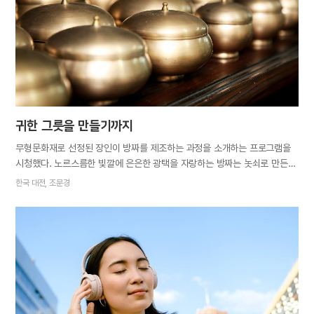
귀한 그릇을 만들기까지
무형문화재로 선정된 장인이 방짜를 제조하는 과정을 소개하는 프로그램을
시청했다. 노르스름한 빛깔에 은은한 광택을 자랑하는 방짜는 놋쇠로 만든
그릇인데 임금님의 수라상에 올려질 정도로 고급 용기였다. 전통 기법으로
한국 대전, 조문경
만들어진 방짜는 내구성이 좋아 형태가 오래 보존되고, 변색이 잘 안될 뿐
아니라 사용할수록 윤기가 난다고 한다. 최근에는 식중독균 같은 음식의
독성을 없애주고 중금속을 중화시켜준다는 것이 검증되어 더욱 시선을 끌고
있다. 이처럼 뛰어난 효능을 가진 그릇을 만드는 데는 고도의 숙련된 기술은
물론 꽤나 복잡하고 까다로운 공정이 필요하다. 첫 번째 과정은 방짜 쇠
만들기(용해 작업)다. 먼저 구리와 주석을 78:22의 비율로 1,200도 이상의
고온에서 녹이는 용해 과정을 거친다. 합금된 쇳물을 돌판에 부어
둥글넓적한 바둑알 모양의 합금 덩어리(방짜 쇠)를 만드는데, 이 과정에서