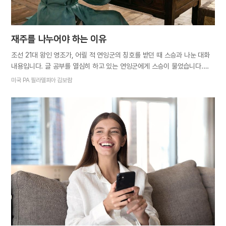
재주를 나누어야 하는 이유
조선 21대 왕인 영조가, 어릴 적 연잉군의 칭호를 받던 때 스승과 나눈 대화
내용입니다. 글 공부를 열심히 하고 있는 연잉군에게 스승이 물었습니다.
“왕자마마께서는 글 공부가 재미있으신가 봅니다.” “예, 스승님. 저는 글
미국 PA 필라델피아 김보람
공부가 너무 재밌습니다.” “그렇게 열심히 글 공부를 하시는 이유가
무엇입니까?” 연잉군은 스승의 얼굴을 바라보며 이렇게 말했습니다.
“나누기 위해서입니다. 어머니께서 그리 말씀하셨습니다. 하늘이 누구에게
귀한 재주를 주었다면, 그것은 다른 이의 재주를 모아주었기 때문이고 저의
것이 아니라고요. 그러니 열심히 익히고 닦아 저에게 재주를 빌려준
백성들에게 다시 돌려주어야 한다고 말입니다.” 우리도 하늘 아버지
어머니께 진리 안에 거하는 축복, 말씀을 깨닫는 은혜를 허락받았습니다.
하지만 저는 이 모든 축복을 누리고만 있었지 다른 이들에게 나눠주는
일에는 게을렀습니다. 이제는 열심히 말씀을 상고해 많은 이들과 구원의
진리를 나누는 복음의 일꾼이 되겠습니다.