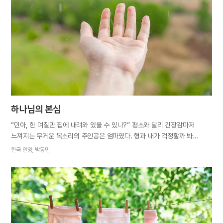
뭐예요?” 엄마가 대답했다. “바로 사랑이지!” 아주 행복한 저녁이었다. 저희
가족의 마음을 하나님의 사랑으로 채워주시니 절로 행복합니다. 하나님께
감사드립니다.
하나님의 본심
“민아, 한 며칠만 집에 내려와 있을 수 있나?” 평소와 달리 긴장감마저
느껴지는 무거운 목소리의 주인공은 엄마였다. 형과 내가 걱정할까 봐
웬만한 일은 일언반구도 하지 않는 엄마가 갑자기 전화를 하다니 심상치
한국 안양, 박동민
않은 뭔가가 있는 게 분명했다. 아니나 다를까, 지병인 허리 디스크가
악화되어 극심한 통증 속에 응급실로 실려 왔는데 상태가 호전되지 않아
얼마간 병원 신세를 져야 한다는 것이다. 급히 휴가를 얻어 부모님 댁으로
내려갔다. 병실에 누워 있는 엄마의 몸 상태는 예상보다 훨씬 심각했다.
앉지도 서지도 걷지도 못해 누워 있을 수밖에 없었고 식사도 혼자 하기
힘들었으며 화장실조차 마음대로 가지 못했다. 조금만 움직여도 끙끙 앓는