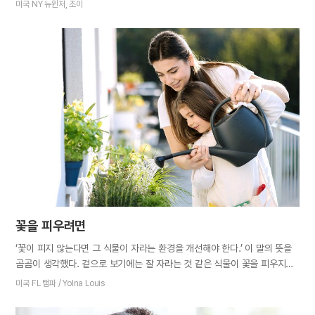
안겨 있는 아이는 엄마의 귀와 어깨 사이에 끼워져 있는 전화기를 잡으려
미국 NY 뉴윈저, 조이
합니다. 그 옆에는 또 다른 아이가 서서 멀뚱멀뚱 엄마를 바라보고 있습니다.
사진 속의 엄마는 많은 일로 고달파 보이지만 최선을 다해 모든 일을 해내고
있었습니다. 여러 형제자매가 사진 속의 엄마에게서 다소 압박감이
느껴진다며 도움이 필요해 보인다고 했습니다. 하지만 엄마인 저의 관점은
달랐습니다. 저는 마음속으로 사진의 제목을 ‘엄마의 천국’이라 붙이고
감상했습니다. 제가 볼 때 엄마에게 안겨 있는 아이가 자신의 두 발로 충분히
설 수 있을 만큼 큰 아이였습니다. 아마도 엄마가 아이를 안고 있길 원한 것
같습니다. 안겨 있는 아이는 엄마의 전화기를 빼앗으려 하며 엄마를
방해하는 것 같지만 제게는 엄마가 요리에…
꽃을 피우려면
‘꽃이 피지 않는다면 그 식물이 자라는 환경을 개선해야 한다.’ 이 말의 뜻을
곰곰이 생각했다. 겉으로 보기에는 잘 자라는 것 같은 식물이 꽃을 피우지
않는다면 식물 자체의 문제로 여기지 말고 환경이 잘 조성되었는지 살펴야
미국 FL 탬파 / Yolna Louis
한다는 뜻이었다. 햇볕을 잘 쪼였는지, 흙 상태는 어떤지, 물이 과하거나
부족한지, 충분한 영양을 공급했는지 등을 전체적으로 점검해서 최적의