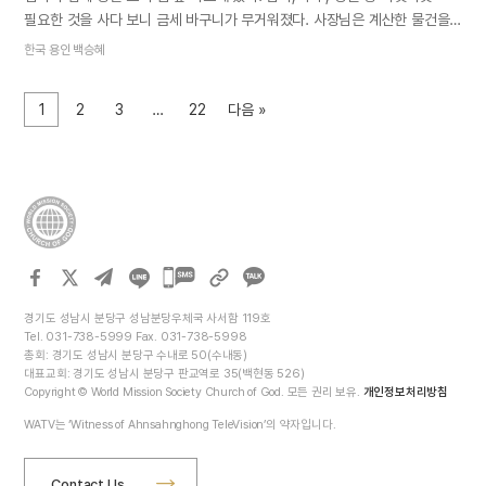
필요한 것을 사다 보니 금세 바구니가 무거워졌다. 사장님은 계산한 물건을
바구니에 담으면서 감자 대여섯 개를 따로 빼 봉투에 담았다. 엄마가 감자도
한국 용인 백승혜
같이 넣어달라고 하자 사장님이 대답했다. “두 사람이 왔는데 나눠 들어야지
한 사람만 들면 되나요.” 감자가 든 봉투를 들고 집으로 돌아오면서 하늘
1
2
3
…
22
다음 »
어머니가 생각났다. 동행이란 단순히 같이 길을 가는 것이 아니라 힘든
일이나 어려운 일도 함께하는 것이다. 하지만 나는 하늘 어머니와 동행한다
하면서도 이제껏 모든 짐은 하늘 어머니께만 맡겼다. 하나님께서 ‘내게로
와서 짐을 내려놓고 쉬라’(마 11장 28절)고 하셨다고 그러는 것을 당연하게
여겼다. 어머니 홀로 얼마나 힘들고 외로우셨을까 생각하니 마음이 아팠다.
이제라도 어머니의 짐을 나눠드는 자녀가 되련다.
카카오톡
공유하기
경기도 성남시 분당구 성남분당우체국 사서함 119호
Tel. 031-738-5999 Fax. 031-738-5998
총회: 경기도 성남시 분당구 수내로 50(수내동)
대표교회: 경기도 성남시 분당구 판교역로 35(백현동 526)
Copyright © World Mission Society Church of God. 모든 권리 보유.
개인정보처리방침
WATV는 ‘Witness of Ahnsahnghong TeleVision’의 약자입니다.
Contact Us