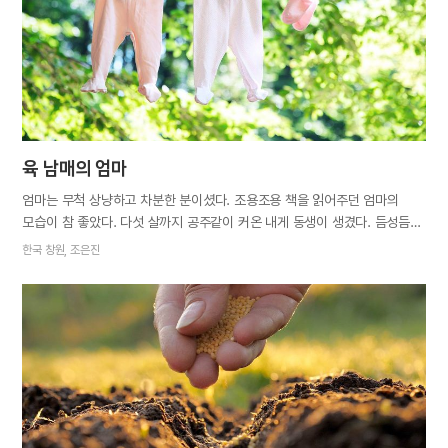
엄마를 보니 한숨이 절로 나왔다. 낮에는 엄마의 병 수발을 들고 밤에는
간이침대에서 새우잠을 잤다. 짬짬이 집에 가서 청소와 빨래며 아버지의
식사를 간단하게나마 준비해놓는 일도 내 몫이었다. 일주일 동안 병실을…
육 남매의 엄마
엄마는 무척 상냥하고 차분한 분이셨다. 조용조용 책을 읽어주던 엄마의
모습이 참 좋았다. 다섯 살까지 공주같이 커온 내게 동생이 생겼다. 듬성듬성
난 머리카락에 빨간 볼이 터질 것 같던 동생은 간절히 손자를 바라던
한국 창원, 조은진
할아버지 할머니를 실망시킨, 남자같이 생긴 여자아이였다. 동생이 돌이
지나고 엄마 배가 또 불러왔다. 위에서 보면 발도 보이지 않을 것 같은 남산
같은 배를 하고 퉁퉁 부은 얼굴로 유치원 행사에 온 엄마가 살짝 창피했다.
‘다른 엄마들은 예쁘게 하고 왔는데⋯.’ 엄마의 배가 그렇게 컸던 것은
그다음으로 태어난 동생이 쌍둥이였기 때문이었다. 그것도 딸 쌍둥이.
그때부터 엄마의 고난이 시작되었다. 하루 종일 빽빽 울어대는 갓난아기
둘도 모자라 말 잘 듣던 둘째까지 동생들에게 샘을 내는지 아무 곳에나
대소변을 누었고 하루 종일 징징거리면서 엄마 뒤꽁무니만 쫓아다녔다.
그때마다 나는 조용히 방으로 들어가 책을 읽고는 했다. 가끔 새벽에…