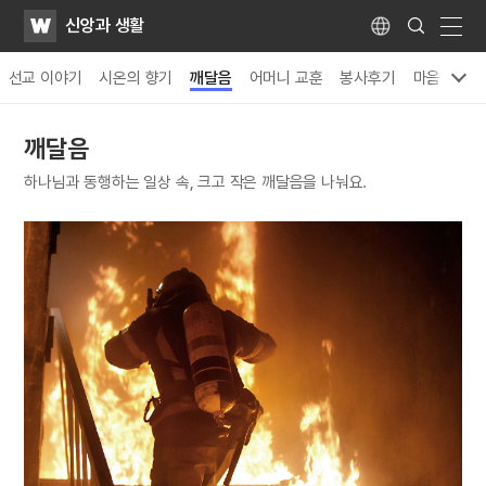
WATV
Search
신앙과 생활
Submit
Language
naviga
선교 이야기
시온의 향기
깨달음
어머니 교훈
봉사후기
마음 가꾸
깨달음
하나님과 동행하는 일상 속, 크고 작은 깨달음을 나눠요.