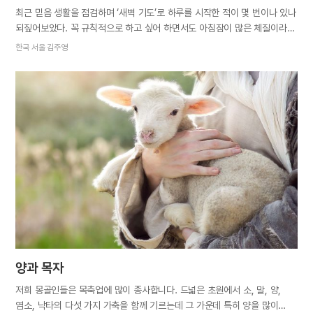
최근 믿음 생활을 점검하며 ‘새벽 기도’로 하루를 시작한 적이 몇 번이나 있나
되짚어보았다. 꼭 규칙적으로 하고 싶어 하면서도 아침잠이 많은 체질이라
쉽게 도전하지 못했다. 이참에 마음을 굳게 먹고 새벽 기도에 도전해보기로
한국 서울 김주영
했다. 그런데 알람소리에 기상할 때마다 나날이 몸이 묵직했다. 두통이
찾아오고 급기야 몸무게도 조금씩 줄어들었다. 나는 체중 미달로 교회에서
매년 진행하는 헌혈 행사에도 딱 두 차례밖에 참여하지 못했다. 은근히
걱정됐다. 일주일에 이틀 정도는 건너뛸까 생각도 했지만 몸이 적응되면
정상 체중으로 돌아서겠지 하며 계속 진행했다. 예수님께서는 항상 미명에
산에 올라가 기도로 하루를 여셨다. 하늘 아버지께서는 37년 복음 생애를
새벽 기도로 시작하셨다. 지금 이 순간 하늘 어머니께서도 전 세계 자녀들을
위해 고단한 희생의 여정을 이어가시고 있지 않은가. 새벽 기도는 유약한 내
자신의 영육 간 잠을 깨우는 자명종 역할을 했다. 새벽 기도를 3개월가량…
양과 목자
저희 몽골인들은 목축업에 많이 종사합니다. 드넓은 초원에서 소, 말, 양,
염소, 낙타의 다섯 가지 가축을 함께 기르는데 그 가운데 특히 양을 많이