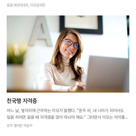
칩니다. 한 집에서 양을 보통 천 마리 이상 키웁니다. 양들의 색깔도 하얀색,
몽골 에르데네트, 자르갈새한
검은색, 갈색, 얼룩빼기 등 다양합니다. 유목민의 아들로 태어난 저는
대학생이 되어 울란바토르시로 나오기 전까지 헨티 아이막(도) 바얀뭉흐 솜
(군)에서 어린 시절을 보냈습니다. 평소에는 학교를 다니느라 부모님과
떨어져 살다가 여름방학에는 시골집에 들어와 목자이신 부모님을
따라다니며 방목지에서 함께 양을 쳤습니다. 그런 생활환경과 경험을 통해
저는 성경에서 우리와 하나님의 사이를 양과 목자로, 거짓 선지자를 늑대로
비유하신 하나님의 놀라운 섭리를 깨닫게 되었습니다. 양은 봄에 새끼를
낳습니다. 이 시기에 목자들은 가장 바빠집니다. 양이 많은 집에서는
500마리가 넘는 양들이 새끼를 낳는데 이때 목자들은 밤잠을 줄이면서
수시로 외양간에 드나듭니다. 양이 언제 새끼를 낳을지 모르는…
천국행 자격증
어느 날, 옆자리에 근무하는 이모가 말했다. “윤주 씨, 내 나이가 되어서도
일을 하려면 젊을 때 자격증을 많이 따놔야 해요.” 그러면서 이모는 아이를
낳고 취업이 어려워 1년 동안 인터넷 강의를 듣고 실습을 나가 겨우겨우
호주 멜버른 박윤주
사회복지사 자격을 땄다고 했다. ‘천국행 자격증’이라는 동영상 설교를 들은