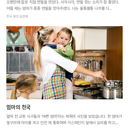
오랜만에 칼로 직접 연필을 깎았다. 사각사각, 연필 깎는 소리가 참 좋았다.
어릴 때는 엄마가 종종 연필을 깎아주셨다. 나는 울퉁불퉁 나무를 다
깎아버리고 연필심도 부러뜨리기 일쑤였지만 엄마가 깎은 연필은 어찌나
한국 용인 심은혜
정갈한지 아름답기까지 했다. 당시 초등학교에 갓 입학한 나로서는 손으로
하는 것이라면 다 잘하는 엄마가 신기하고 대단해 보였다. 세상의 이치를
통달한 박사 같았으니까. 시간이 지나면서 나는 엄마보다 아는 것이 더
많아졌고, 할 줄 아는 것도 많아졌다. 하지만 이런 생각은 엄마의 인생을
단면으로만 바라봤던 나의 오만이었음을 나중에야 깨달았다. 엄마의 인생은
꼭 연필 같다. 제 몸을 깎아 종이 위에 글자로 내어주고 자신은 점점 짧아져
몽당연필이 되는 것처럼, 나에게 좋은 것만을 주기 위해 애쓰는 엄마의 삶은
자신을 깎아내는 고난의 연속이었다. 그 수고를 자녀들이 알아주지 않아도
엄마는 전혀 개의치 않았다. 그래서인지 이따금 연필을 깎을 때면 나를…
엄마의 천국
얼마 전 교회 식구들과 ‘바쁜 엄마’라는 제목의 사진을 보았습니다. 한 엄마가
옆구리에 아이를 끼고 안은 채 통화하며 가스레인지 앞에서 요리를 하고,