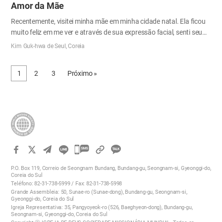
Amor da Mãe
Recentemente, visitei minha mãe em minha cidade natal. Ela ficou
muito feliz em me ver e através de sua expressão facial, senti seu
amor além das palavras. Quando eu estava prestes a ir embora,
Kim Guk-hwa de Seul, Coreia
depois de passar algum tempo conversando com ela, minha mãe
virou a cabeça e enxugou as lágrimas. Em minha infância, nunca
1
2
3
Próximo »
soube o que ela sentia em seu coração. Eu costumava andar sob
as luzes da rua, culpando minha mãe, que sempre chegava em
casa tarde da noite por causa do trabalho. No entanto, percebi o
amor de minha mãe por meio de minha esposa. Quando volto do
trabalho, minha esposa me recebe calorosamente e meus filhos
correm para meus braços com sorrisos brilhantes. Enquanto
descanso…
카
카
P.O. Box 119, Correio de Seongnam Bundang, Bundang-gu, Seongnam-si, Gyeonggi-do,
오
Coreia do Sul
Teléfono: 82-31-738-5999 / Fax: 82-31-738-5998
톡
Grande Assembleia: 50, Sunae-ro (Sunae-dong), Bundang-gu, Seongnam-si,
공
Gyeonggi-do, Coreia do Sul
Igreja Representativa: 35, Pangyoyeok-ro (526, Baeghyeon-dong), Bundang-gu,
유
Seongnam-si, Gyeonggi-do, Coreia do Sul
하