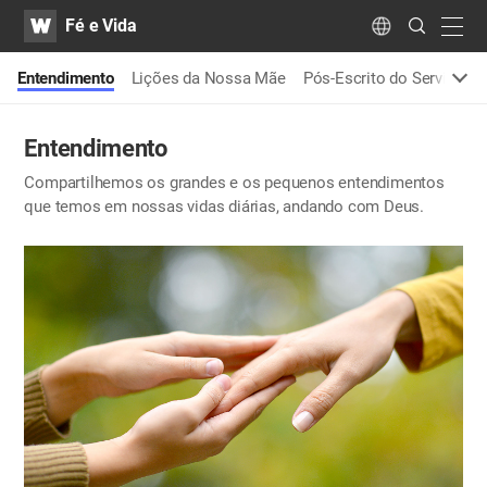
WATV
Search
Fé e Vida
Submit
navig
Language
o
Entendimento
Lições da Nossa Mãe
Pós-Escrito do Serviço Vo
Entendimento
Compartilhemos os grandes e os pequenos entendimentos
que temos em nossas vidas diárias, andando com Deus.