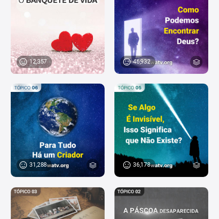
46,932
12,357
31,288
36,178