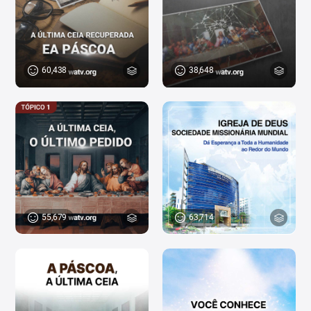
60,438
38,648
55,679
63,714