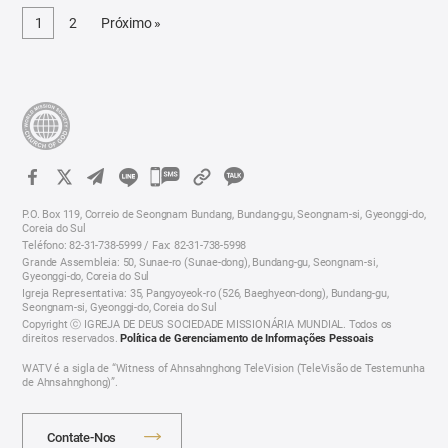
1
2
Próximo »
카
카
P.O. Box 119, Correio de Seongnam Bundang, Bundang-gu, Seongnam-si, Gyeonggi-do,
오
Coreia do Sul
Teléfono: 82-31-738-5999 / Fax: 82-31-738-5998
톡
Grande Assembleia: 50, Sunae-ro (Sunae-dong), Bundang-gu, Seongnam-si,
공
Gyeonggi-do, Coreia do Sul
Igreja Representativa: 35, Pangyoyeok-ro (526, Baeghyeon-dong), Bundang-gu,
유
Seongnam-si, Gyeonggi-do, Coreia do Sul
하
Copyright ⓒ IGREJA DE DEUS SOCIEDADE MISSIONÁRIA MUNDIAL. Todos os
direitos reservados.
Política de Gerenciamento de Informações Pessoais
기
WATV é a sigla de “Witness of Ahnsahnghong TeleVision (TeleVisão de Testemunha
de Ahnsahnghong)”.
Contate-Nos