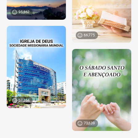
95,862
66,775
57,364
73,639