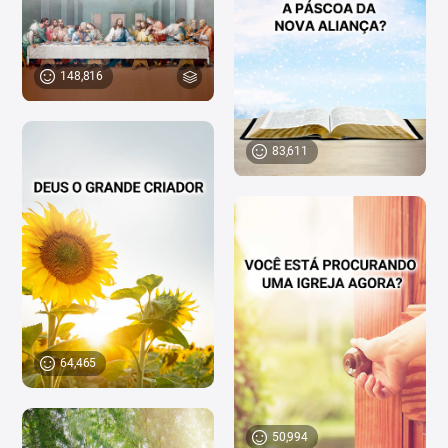
148,816
83,611
64,465
50,994