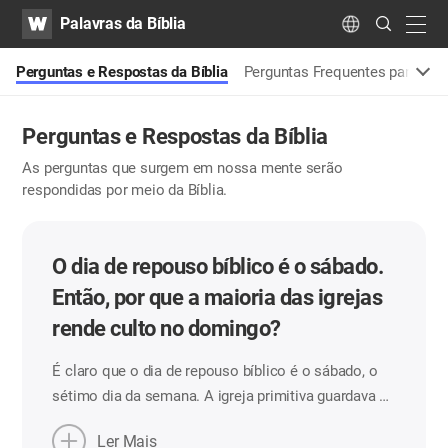
WATV
Search
Palavras da Bíblia
Submit
navig
Language
Perguntas e Respostas da Bíblia
Perguntas Frequentes para N
Perguntas e Respostas da Bíblia
As perguntas que surgem em nossa mente serão
respondidas por meio da Bíblia.
O dia de repouso bíblico é o sábado.
Então, por que a maioria das igrejas
rende culto no domingo?
É claro que o dia de repouso bíblico é o sábado, o
sétimo dia da semana. A igreja primitiva guardava o
santo Dia de Sábado segundo os ensinamentos da
Ler Mais
Bíblia (At. 17:2, 18:4). Então, por que a maioria das