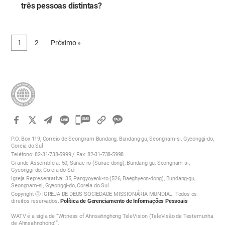
três pessoas distintas?
1
2
Próximo »
카
카
P.O. Box 119, Correio de Seongnam Bundang, Bundang-gu, Seongnam-si, Gyeonggi-do,
오
Coreia do Sul
Teléfono: 82-31-738-5999 / Fax: 82-31-738-5998
톡
Grande Assembleia: 50, Sunae-ro (Sunae-dong), Bundang-gu, Seongnam-si,
공
Gyeonggi-do, Coreia do Sul
Igreja Representativa: 35, Pangyoyeok-ro (526, Baeghyeon-dong), Bundang-gu,
유
Seongnam-si, Gyeonggi-do, Coreia do Sul
하
Copyright ⓒ IGREJA DE DEUS SOCIEDADE MISSIONÁRIA MUNDIAL. Todos os
direitos reservados.
Política de Gerenciamento de Informações Pessoais
기
WATV é a sigla de “Witness of Ahnsahnghong TeleVision (TeleVisão de Testemunha
de Ahnsahnghong)”.