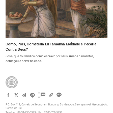
Como, Pois, Cometeria Eu Tamanha Maldade e Pecaria
Contra Deus?
José, que foi vendido como escravo por seus irmãos ciumentos,
começou a servir na casa…
카
카
P.O. Box 119, Correio de Seongnam Bundang, Bundang-gu, Seongnam-si, Gyeonggi-do,
오
Coreia do Sul
Teléfono: 82-31-738-5999 / Fax: 82-31-738-5998