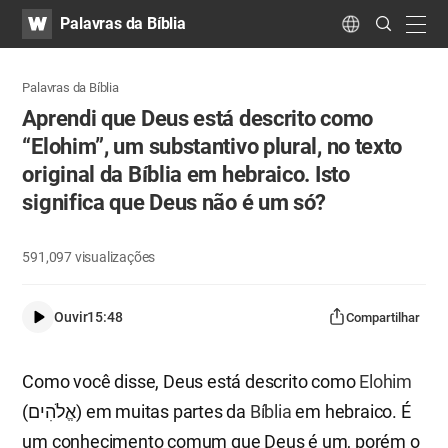
WATV
Search
Palavras da Bíblia
Submit
navig
Language
Palavras da Bíblia
Aprendi que Deus está descrito como
“Elohim”, um substantivo plural, no texto
original da Bíblia em hebraico. Isto
significa que Deus não é um só?
591,097
visualizações
Ouvir
15:48
Compartilhar
Como você disse, Deus está descrito como
Elohim
(אֱלֹהִים) em muitas partes da
Bíblia
em hebraico. É
um conhecimento comum que Deus é um, porém o