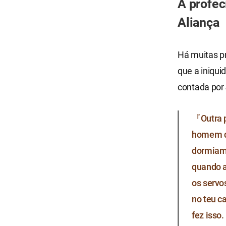
A profec
Aliança
Há muitas pr
que a iniqui
contada por
『Outra p
homem q
dormiam, 
quando a
os servo
no teu c
fez isso