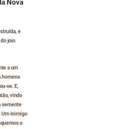
da Nova
struída, e
do joio
nte a um
s homens
ou-se. E,
tão, vindo
oa semente
: Um inimigo
anquemos o