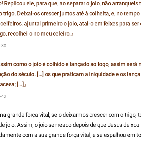
o! Replicou ele, para que, ao separar o joio, não arranquei
 trigo. Deixai-os crescer juntos até à colheita, e, no tempo 
 ceifeiros: ajuntai primeiro o joio, atai-o em feixes para se
igo, recolhei-o no meu celeiro.』
4-30
ssim como o joio é colhido e lançado ao fogo, assim será 
ão do século. […] os que praticam a iniquidade e os lança
 acesa; […]』
0-42
ma grande força vital; se o deixarmos crescer com o trigo,
 de joio. Assim, o joio semeado depois de que Jesus deixo
damente com a sua grande força vital, e se espalhou em t