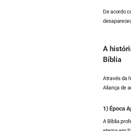
De acordo co
desapareceu
A histór
Bíblia
Através da 
Aliança de a
1) Época A
A Bíblia pro
eterna em S