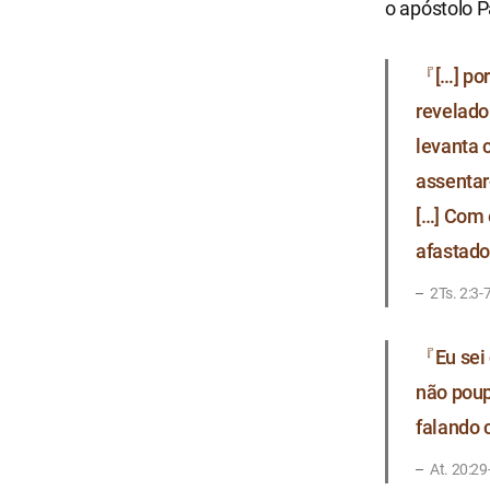
o apóstolo 
『[…] por
revelado
levanta 
assentar
[…] Com 
afastado
2Ts. 2:3-
『Eu sei 
não poup
falando 
At. 20:29