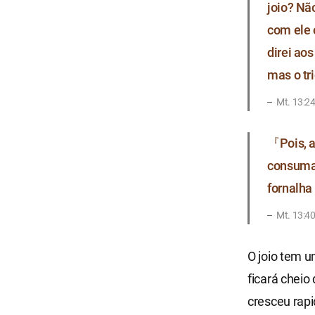
joio? Nã
com ele o
direi aos
mas o tr
Mt. 13:2
『Pois, a
consumaç
fornalha
Mt. 13:4
O joio tem u
ficará cheio
cresceu rapi