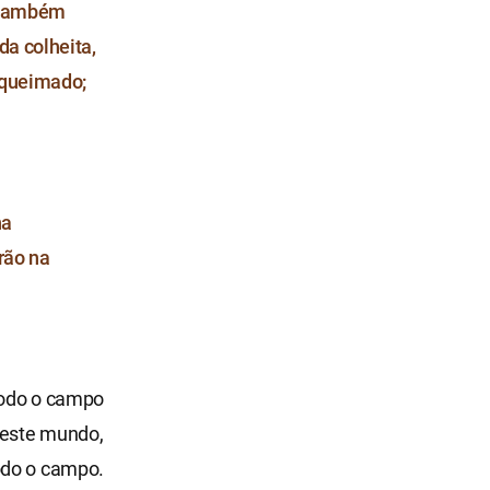
s também
da colheita,
r queimado;
na
rão na
 todo o campo
u este mundo,
odo o campo.