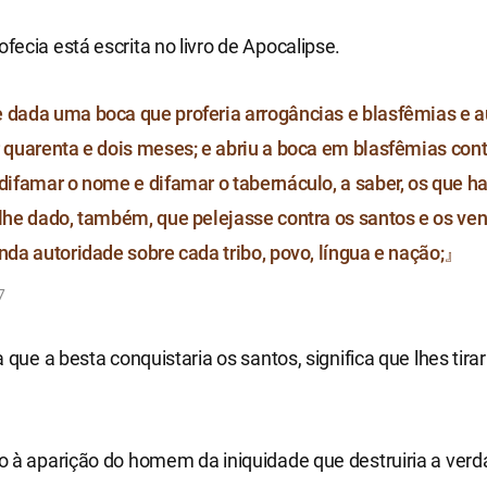
ecia está escrita no livro de Apocalipse.
 dada uma boca que proferia arrogâncias e blasfêmias e a
r quarenta e dois meses; e abriu a boca em blasfêmias cont
 difamar o nome e difamar o tabernáculo, a saber, os que h
-lhe dado, também, que pelejasse contra os santos e os ve
inda autoridade sobre cada tribo, povo, língua e nação;』
7
a que a besta conquistaria os santos, significa que lhes tira
 à aparição do homem da iniquidade que destruiria a verd