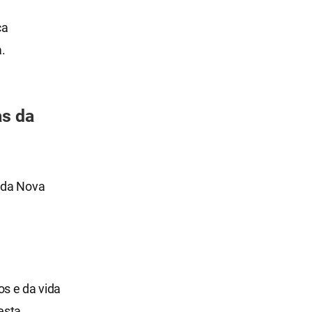
ça
.
as da
e da Nova
os e da vida
esta