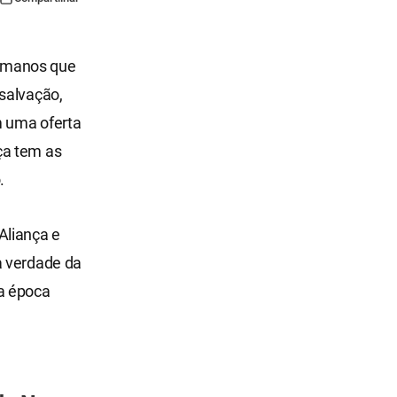
 humanos que
salvação,
m uma oferta
ça tem as
.
Aliança e
a verdade da
a época