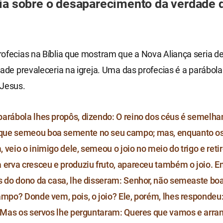
ia sobre o desaparecimento da verdade 
ofecias na Bíblia que mostram que a Nova Aliança seria de
dade prevaleceria na igreja. Uma das profecias é a parábola 
 Jesus.
arábola lhes propôs, dizendo: O reino dos céus é semelha
ue semeou boa semente no seu campo; mas, enquanto o
veio o inimigo dele, semeou o joio no meio do trigo e retir
 erva cresceu e produziu fruto, apareceu também o joio. En
s do dono da casa, lhe disseram: Senhor, não semeaste b
ampo? Donde vem, pois, o joio? Ele, porém, lhes respondeu
. Mas os servos lhe perguntaram: Queres que vamos e arr