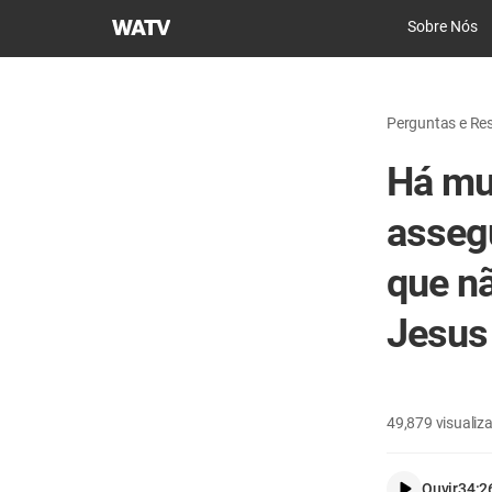
Igreja
Sobre Nós
de
Deus
Sociedade
Perguntas e Res
Missionária
Mundial
Há mu
asseg
que n
Jesus
49,879
visualiz
Ouvir
34:2