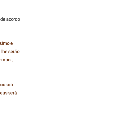
, de acordo
ssimo e
 lhe serão
 tempo.』
ocurará
Deus será