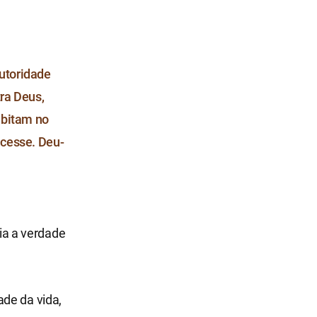
utoridade
ra Deus,
abitam no
ncesse. Deu-
ria a verdade
ade da vida,