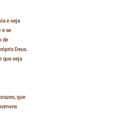
ia e seja
 e se
o de
róprio Deus.
e que seja
orazes, que
o homens
』