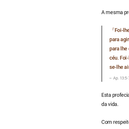
A mesma prof
『Foi-lhe
para agi
para lhe
céu. Foi
se-lhe a
Ap. 13:5-
Esta profeci
da vida.
Com respeito