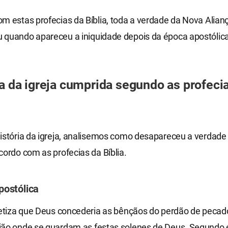
m estas profecias da Bíblia, toda a verdade da Nova Alian
 quando apareceu a iniquidade depois da época apostólica
ia da igreja cumprida segundo as profeci
história da igreja, analisemos como desapareceu a verdad
cordo com as profecias da Bíblia.
postólica
fetiza que Deus concederia as bênçãos do perdão de pecad
ião onde se guardam as festas solenes de Deus. Segundo 