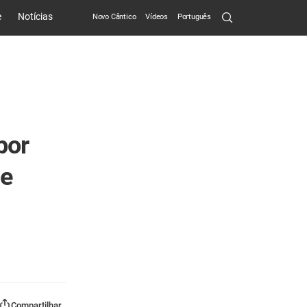
Search
e
Notícias
Novo Cântico
Vídeos
Português
Submit
por
ue
Compartilhar