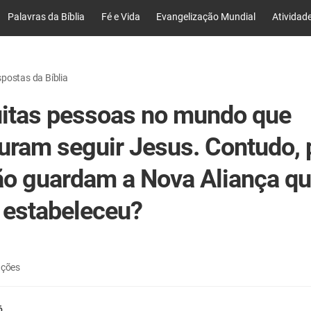
Palavras da Bíblia
Fé e Vida
Evangelização Mundial
Atividad
postas da Bíblia
itas pessoas no mundo que
uram seguir Jesus. Contudo, 
ão guardam a Nova Aliança q
 estabeleceu?
ações
6