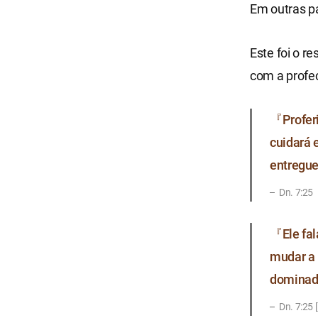
Em outras p
Este foi o r
com a profec
『Proferi
cuidará 
entregu
Dn. 7:25
『Ele fal
mudar a 
dominado
Dn. 7:25