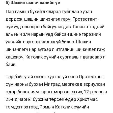
5) Шашин шинэчлэлийн үе
Пап ламын бүхий л ялзрал туйлдаа хүрэн
дордож, шашин шинэчлэл гарч, Протестант
сүмүүд олноороо байгуулагдав. Гэсэн ч тэдний
аль нь ч элч нарын үед байсан шинэ гэрээний
үнэнийг сэргээж чадаагүй билээ. Шашин
шинэчлэгч нар зүгээр л итгэлийн шинэчлэл гэж
хашхирч, Католик сүмийн сургаалыг дагасаар л
байв.
Тэр байтугай өнөөг хүртэл үй олон Протестант
сүм нарны бурхан Митрад мөргөхөд зориулсан
өдөр болох ням гарагт мөргөл сахих, 12-р сарын
25-нд нарны бурхны төрсөн өдөр Христмас
тэмдэглэх гээд Ромын Католик сүмийн