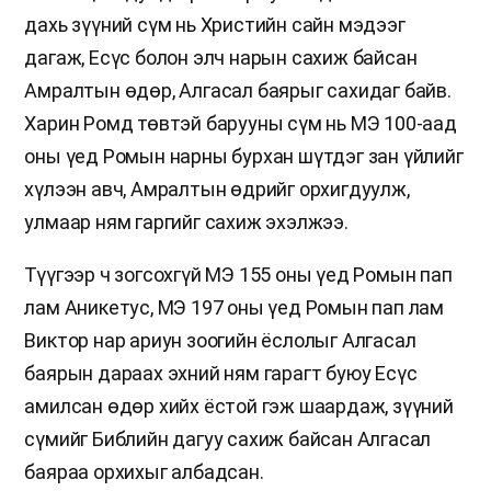
дахь зүүний сүм нь Христийн сайн мэдээг
дагаж, Есүс болон элч нарын сахиж байсан
Амралтын өдөр, Алгасал баярыг сахидаг байв.
Харин Ромд төвтэй барууны сүм нь МЭ 100-аад
оны үед Ромын нарны бурхан шүтдэг зан үйлийг
хүлээн авч, Амралтын өдрийг орхигдуулж,
улмаар ням гаргийг сахиж эхэлжээ.
Түүгээр ч зогсохгүй МЭ 155 оны үед Ромын пап
лам Аникетус, МЭ 197 оны үед Ромын пап лам
Виктор нар ариун зоогийн ёслолыг Алгасал
баярын дараах эхний ням гарагт буюу Есүс
амилсан өдөр хийх ёстой гэж шаардаж, зүүний
сүмийг Библийн дагуу сахиж байсан Алгасал
баяраа орхихыг албадсан.