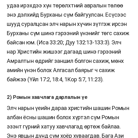
удаа ирэхдээ хүн төрөлхтний авралын төлөө
энэ дэлхийд Бурханы сүм байгуулсан. Есүсээс
шууд суралцсан элч нарын хүчин зүтгэж ирсэн
Бурханы сүм шинэ гэрээний үнэнийг төгс сахиж
байсан юм. (Иса 33:20; Дуу 132:13-133:3). Элч
нар Христийн жишээг дагаад шинэ гэрээний
Амралтын өдрийг заншил болгон сахиж, мөнх
амийн үнэн болох Алгасал баярыг ч сахиж
байжээ (Үйл 17:2, 18:4, 1Кор 5:7, 11:23).
2) Ромын хавчлага дарлалын үе
Элч нарын үеийн дараа христийн шашин Ромын
албан ёсны шашин болох хүртэл сүм Ромын
эзэнт гүрний хатуу хавчлагад өртөж байлаа.
Энэ явцын дунд сүм хоёр хуваагдав. Бага Ази