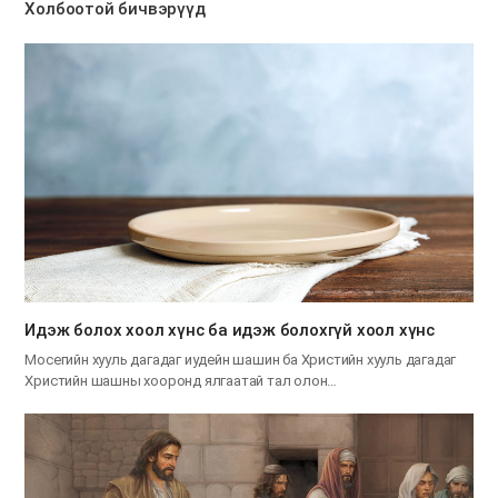
Холбоотой бичвэрүүд
Идэж болох хоол хүнс ба идэж болохгүй хоол хүнс
Мосегийн хууль дагадаг иудейн шашин ба Христийн хууль дагадаг
Христийн шашны хооронд ялгаатай тал олон…