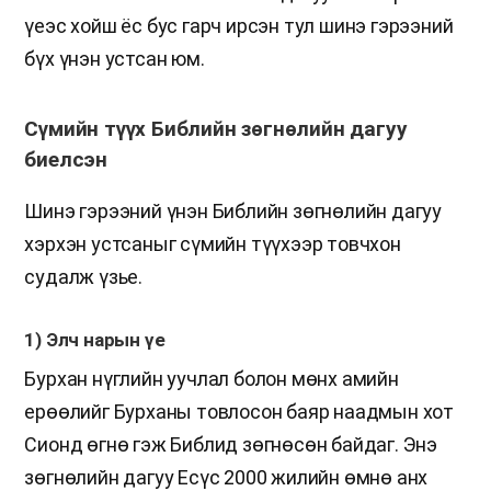
үеэс хойш ёс бус гарч ирсэн тул шинэ гэрээний
бүх үнэн устсан юм.
Сүмийн түүх Библийн зөгнөлийн дагуу
биелсэн
Шинэ гэрээний үнэн Библийн зөгнөлийн дагуу
хэрхэн устсаныг сүмийн түүхээр товчхон
судалж үзье.
1) Элч нарын үе
Бурхан нүглийн уучлал болон мөнх амийн
ерөөлийг Бурханы товлосон баяр наадмын хот
Сионд өгнө гэж Библид зөгнөсөн байдаг. Энэ
зөгнөлийн дагуу Есүс 2000 жилийн өмнө анх