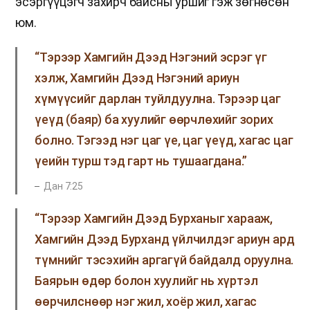
эсэргүүцэгч захирч байсны уршиг гэж зөгнөсөн
юм.
“Тэрээр Хамгийн Дээд Нэгэний эсрэг үг
хэлж, Хамгийн Дээд Нэгэний ариун
хүмүүсийг дарлан туйлдуулна. Тэрээр цаг
үеүд (баяр) ба хуулийг өөрчлөхийг зорих
болно. Тэгээд нэг цаг үе, цаг үеүд, хагас цаг
үеийн турш тэд гарт нь тушаагдана.”
Дан 7:25
“Тэрээр Хамгийн Дээд Бурханыг харааж,
Хамгийн Дээд Бурханд үйлчилдэг ариун ард
түмнийг тэсэхийн аргагүй байдалд оруулна.
Баярын өдөр болон хуулийг нь хүртэл
өөрчилснөөр нэг жил, хоёр жил, хагас