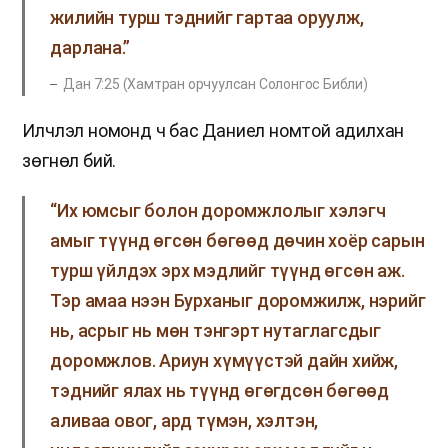
жилийн турш тэднийг гартаа оруулж,
дарлана.”
Дан 7:25 (Хамтран орчуулсан Солонгос Библи)
Илчлэл номонд ч бас Даниел номтой адилхан
зөгнөл бий.
“Их юмсыг болон доромжлолыг хэлэгч
амыг түүнд өгсөн бөгөөд дөчин хоёр сарын
турш үйлдэх эрх мэдлийг түүнд өгсөн аж.
Тэр амаа нээн Бурханыг доромжилж, нэрийг
нь, асрыг нь мөн тэнгэрт нутаглагсдыг
доромжлов. Ариун хүмүүстэй дайн хийж,
тэднийг ялах нь түүнд өгөгдсөн бөгөөд
аливаа овог, ард түмэн, хэлтэн,