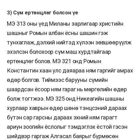
3) Сүм ертөнцлөг болсон үе
МЭ 313 оны үед Миланы зарлигаар христийн
шашныг Ромын албан ёсны шашин гэж
тунхаглаж, дэлхий нийтэд хүлээн зөвшөөрүүлж
эхэлсэн болохоор сүм маш хурдтайгаар
ертөнцлөг болов. МЭ 321 онд Ромын
Константин хаан улс даяараа ням гаргийг амрах
өдөр болгов. Тиймээс барууны сүмийн
шаардсан ёсоор ням гараг нь мөргөлийн өдөр
болж тогтжээ. МЭ 325 онд Никеагийн шашны
хурлаар хаврын өдөр шөнө тэнцсэний дараах
бүтэн сар гарсны дараах эхний ням гарагт
ариун зоогийн ёслолыг тэмдэглэх ёстой гэсэн
шийдвэр гаргаж Алгасал баярыг бүрмөсөн