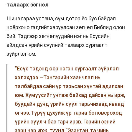
талаарх зөгнөл
Шинэ гэрээ устана, сүм дотор ёс бус байдал
ноёрхоно гэдгийг харуулсан зөгнөл Библид олон
бий. Тэдгээр зөгнөлүүдийн нэг нь Есүсийн
айлдсан үрийн сүүлний талаарх сургаалт
зүйрлэл юм.
“Есүс тэдэнд өөр нэгэн сургаалт зүйрлэл
хэлэхдээ —Тэнгэрийн хаанчлал нь
талбайдаа сайн үр тарьсан хүнтэй адилхан
юм. Хүмүүсийг унтаж байхад дайсан нь ирж,
буудайн дунд үрийн сүүл тарьчихаад яваад
өгчээ. Түрүү цухуйж үр тариа боловсроход
үрийн сүүл ч бас гарч ирэв. Гэрийн эзний
зарц нар ирж, түүнд “Эзэнтэн, та чинь