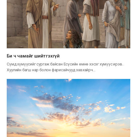
Би ч чамайг шийтгэхгүй
Сүмд хүмүүсийг сургаж байсан Есүсийн өмнө хэсэг хүмүүс ирэв.
Хуулийн багш нар болон фарисайчууд завхайрч…