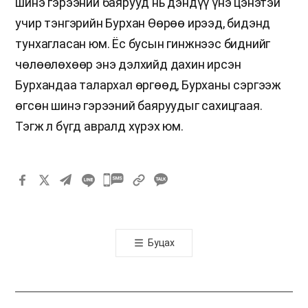
шинэ гэрээний баярууд нь дэндүү үнэ цэнэтэй
учир тэнгэрийн Бурхан Өөрөө ирээд, бидэнд
тунхагласан юм. Ёс бусын гинжнээс биднийг
чөлөөлөхөөр энэ дэлхийд дахин ирсэн
Бурхандаа талархал өргөөд, Бурханы сэргээж
өгсөн шинэ гэрээний баяруудыг сахицгаая.
Тэгж л бүгд авралд хүрэх юм.
카
카
오
톡
Буцах
공
유
하
기