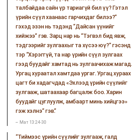
талбайдаа сайн үр тариагүй бил үү? Гэтэл
үрийн сүүл хаанаас гарчихдаг билээ?”
гэхэд эзэн нь тэдэнд “Дайсан үүнийг
хийжээ” гэв. Зарц нар нь “Тэгвэл бид явж,
тэдгээрийг зулгаахыг та хүсээ юү?” гэсэнд
тэр “Хэрэггүй, та нар үрийн сүүл зулгаах
гээд буудайг хамтад нь зулгаачихаж магад.
Ургац хураатал хамтдаа ургаг. Ургац хураах
цагт би хадагчдад «Эхлээд үрийн сүүлийг
зулгааж, шатаахаар багцалж боо. Харин
буудайг цуглуулж, амбаарт минь хийцгээ»
гэж хэлнэ” гэв.”
Мат 13:24-30
“Тиймээс үрийн сүүлийг зулгааж, галд