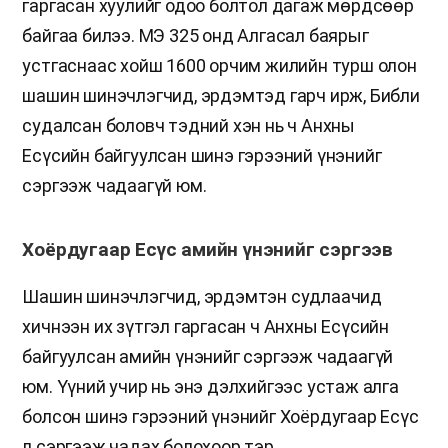
гаргасан хуулийг одоо болтол дагаж мөрдсөөр
байгаа билээ. МЭ 325 онд Алгасал баярыг
устгаснаас хойш 1600 орчим жилийн турш олон
шашин шинэчлэгчид, эрдэмтэд гарч ирж, Библи
судалсан боловч тэдний хэн нь ч Анхны
Есүсийн байгуулсан шинэ гэрээний үнэнийг
сэргээж чадаагүй юм.
Хоёрдугаар Есүс амийн үнэнийг сэргээв
Шашин шинэчлэгчид, эрдэмтэн судлаачид
хичнээн их зүтгэл гаргасан ч Анхны Есүсийн
байгуулсан амийн үнэнийг сэргээж чадаагүй
юм. Үүний учир нь энэ дэлхийгээс устаж алга
болсон шинэ гэрээний үнэнийг Хоёрдугаар Есүс
л сэргээж чадах болохоор тэр.