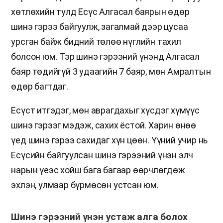
хөтлөхийн тулд Есүс Алгасал баярын өдөр
шинэ гэрээ байгуулж, загалмай дээр цусаа
урсган байж бидний төлөө нүглийн тахил
болсон юм. Тэр шинэ гэрээний үнэнд Алгасал
баяр төдийгүй 3 удаагийн 7 баяр, мөн Амралтын
өдөр багтдаг.
Есүст итгэдэг, мөн аврагдахыг хүсдэг хүмүүс
шинэ гэрээг мэдэж, сахих ёстой. Харин өнөө
үед шинэ гэрээ сахидаг хүн цөөн. Үүний учир нь
Есүсийн байгуулсан шинэ гэрээний үнэн элч
нарын үеэс хойш бага багаар өөрчлөгдөж
эхлэн, улмаар бүрмөсөн устсан юм.
Шинэ гэрээний үнэн устаж алга болох