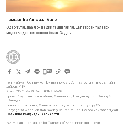
Гамшиг ба Алгасал баяр
Өдөр тутамдаа л бид өдий төдий гай гамшиг гарсан талаарх
мэдээ мэдээлэл сонсох болж. Элдэв…
카
카
Гёнги аймаг, Соннам хот, Бүндан дүүрэг, Соннам Бүндан шуудангийн
오
хайрцаг-119
Утас. 031-738-5999 Факс. 031-738-5998
톡
Ерөнхий чуулган: Гёнги аймаг, Соннам хот, Бүндан дүүрэг, Сүнэру 50
공
(Сүнэдун)
Төлөөлөх сүм: Гёнги, Соннам Бүндан дүүрэг, Пангюу ёгру 35
유
Copyright © World Mission Society Church of God. Бүх эрх хамгаалагдсан
하
Политика конфиденциальности
기
WATV is an abbreviation for “Witness of Ahnsahnghong TeleVision.”