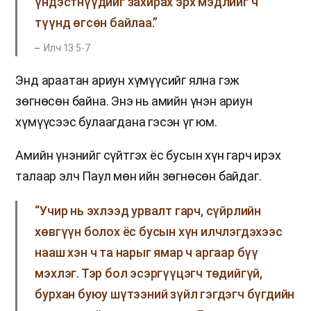
үндэстнүүдийг захирах эрх мэдлийг ч
түүнд өгсөн байлаа.”
Илч 13:5-7
Энд араатан ариун хүмүүсийг ялна гэж
зөгнөсөн байна. Энэ нь амийн үнэн ариун
хүмүүсээс булаагдана гэсэн үг юм.
Амийн үнэнийг сүйтгэх ёс бусын хүн гарч ирэх
талаар элч Паул мөн ийн зөгнөсөн байдаг.
“Учир нь эхлээд урвалт гарч, сүйрлийн
хөвгүүн болох ёс бусын хүн илчлэгдэхээс
нааш хэн ч та нарыг ямар ч аргаар бүү
мэхлэг. Тэр бол эсэргүүцэгч төдийгүй,
бурхан буюу шүтээний зүйл гэгдэгч бүгдийн