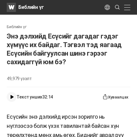
WATV
Search
Библийн үг
Submit
naviga
Language
Библийн үг
Энэ дэлхийд Есүсийг дагадаг гэдэг
хүмүүс их байдаг. Тэгвэл тэд яагаад
Есүсийн байгуулсан шинэ гэрээг
сахидаггүй юм бэ?
49,979
үзэлт
Текст унших
32:14
Хуваалцах
Есүсийн энэ дэлхийд ирсэн зорилго нь
нүглээсээ болж үхэх тавилантай байсан хүн
төрөлхтөнд мөнх амь өгөх. Биднийг аврал руу