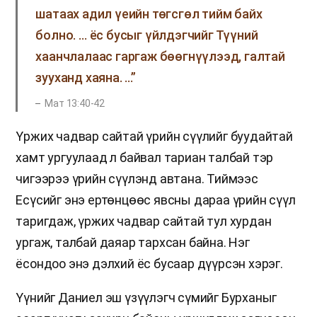
шатаах адил үеийн төгсгөл тийм байх
болно. … ёс бусыг үйлдэгчийг Түүний
хаанчлалаас гаргаж бөөгнүүлээд, галтай
зууханд хаяна. …”
Мат 13:40-42
Үржих чадвар сайтай үрийн сүүлийг буудайтай
хамт ургуулаад л байвал тариан талбай тэр
чигээрээ үрийн сүүлэнд автана. Тиймээс
Есүсийг энэ ертөнцөөс явсны дараа үрийн сүүл
таригдаж, үржих чадвар сайтай тул хурдан
ургаж, талбай даяар тархсан байна. Нэг
ёсондоо энэ дэлхий ёс бусаар дүүрсэн хэрэг.
Үүнийг Даниел эш үзүүлэгч сүмийг Бурханыг