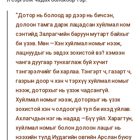
“Дотор нь болоод ар дээр нь бичсэн,
долоон тамга дарж лацадсан хуйлмал ном
сэнтийд Залрагчийн баруун мутарт байхыг
би үзэв. Мөн —Хэн хуйлмал номыг нээж,
лацнуудыг нь эвдэх зохистой вэ? хэмээн
чанга дуугаар тунхаглаж буй хүчит
тэнгэрэлчийг би харлаа. Тэнгэрт ч, газарт ч,
газрын доор ч хэн ч тэрхүү хуйлмал номыг
нээж, доторхыг нь үзэж чадсангүй.
Хуйлмал номыг нээж, доторхыг нь үзэх
зохистой хэн ч олдоогүй тул би ихэд уйлав.
Ахлагчдын нэг нь надад —Бүү уйл. Харагтун,
хуйлмал номыг болон долоон лацыг нь
нээхийн тулд Иудагийн овгийн Арслан буюу