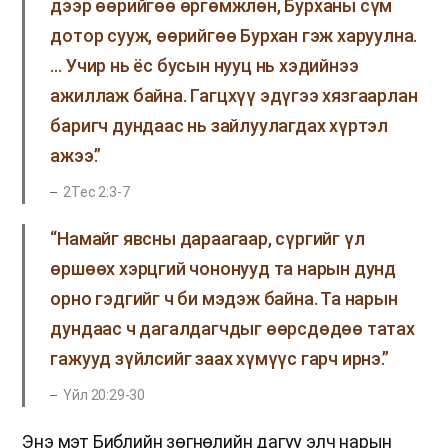
дээр өөрийгөө өргөмжлөн, Бурханы сүм
дотор сууж, өөрийгөө Бурхан гэж харуулна.
… Учир нь ёс бусын нууц нь хэдийнээ
ажиллаж байна. Гагцхүү эдүгээ хязгаарлан
баригч дундаас нь зайлуулагдах хүртэл
ажээ.”
2Тес 2:3-7
“Намайг явсны дараагаар, сүргийг үл
өршөөх хэрцгий чононууд та нарын дунд
орно гэдгийг ч би мэдэж байна. Та нарын
дундаас ч дагалдагчдыг өөрсдөдөө татах
гажууд зүйлсийг заах хүмүүс гарч ирнэ.”
Үйл 20:29-30
Энэ мэт Библийн зөгнөлийн дагуу элч нарын