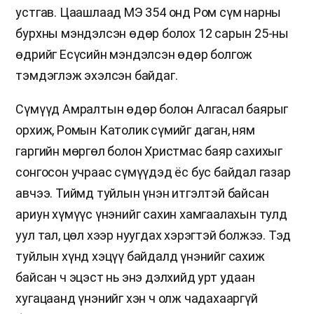
устгав. Цаашлаад МЭ 354 онд Ром сүм нарны
бурхны мэндэлсэн өдөр болох 12 сарын 25-ны
өдрийг Есүсийн мэндэлсэн өдөр болгож
тэмдэглэж эхэлсэн байдаг.
Сүмүүд Амралтын өдөр болон Алгасал баярыг
орхиж, Ромын Католик сүмийг даган, ням
гаргийн мөргөл болон Христмас баяр сахихыг
сонгосон учраас сүмүүдэд ёс бус байдал газар
авчээ. Тиймд туйлын үнэн итгэлтэй байсан
ариун хүмүүс үнэнийг сахин хамгаалахын тулд
уул тал, цөл хээр нуугдах хэрэгтэй болжээ. Тэд
туйлын хүнд хэцүү байдалд үнэнийг сахиж
байсан ч эцэст нь энэ дэлхийд урт удаан
хугацаанд үнэнийг хэн ч олж чадахааргүй