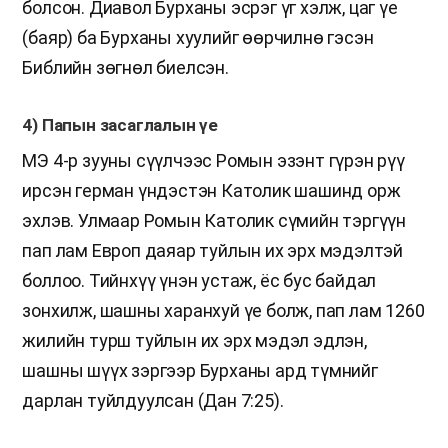
болсон. Диавол Бурханы эсрэг үг хэлж, цаг үе
(баяр) ба Бурханы хуулийг өөрчилнө гэсэн
Библийн зөгнөл биелсэн.
4) Папын засаглалын үе
МЭ 4-р зууны сүүлчээс Ромын эзэнт гүрэн рүү
ирсэн герман үндэстэн Католик шашинд орж
эхлэв. Улмаар Ромын Католик сүмийн тэргүүн
пап лам Европ даяар туйлын их эрх мэдэлтэй
боллоо. Тийнхүү үнэн устаж, ёс бус байдал
зонхилж, шашны харанхуй үе болж, пап лам 1260
жилийн турш туйлын их эрх мэдэл эдлэн,
шашны шүүх зэргээр Бурханы ард түмнийг
дарлан туйлдуулсан (Дан 7:25).