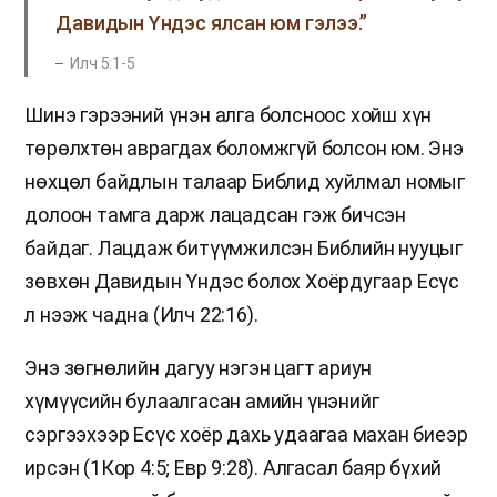
Давидын Үндэс ялсан юм гэлээ.”
Илч 5:1-5
Шинэ гэрээний үнэн алга болсноос хойш хүн
төрөлхтөн аврагдах боломжгүй болсон юм. Энэ
нөхцөл байдлын талаар Библид хуйлмал номыг
долоон тамга дарж лацадсан гэж бичсэн
байдаг. Лацдаж битүүмжилсэн Библийн нууцыг
зөвхөн Давидын Үндэс болох Хоёрдугаар Есүс
л нээж чадна (Илч 22:16).
Энэ зөгнөлийн дагуу нэгэн цагт ариун
хүмүүсийн булаалгасан амийн үнэнийг
сэргээхээр Есүс хоёр дахь удаагаа махан биеэр
ирсэн (1Кор 4:5; Евр 9:28). Алгасал баяр бүхий