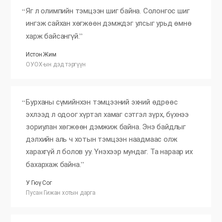
Яг л олимпийн тэмцээн шиг байна. Солонгос шиг
ингэж сайхан хөгжөөн дэмждэг улсыг урьд өмнө
харж байсангүй.
Истон Жим
ОУОХ-ын дэд тэргүүн
Бурханы сүмийнхэн тэмцээний эхний өдрөөс
эхлээд л одоог хүртэл хамаг сэтгэл зүрх, бүхнээ
зориулан хөгжөөн дэмжиж байна. Энэ байдлыг
дэлхийн аль ч хотын тэмцээн наадмаас олж
харахгүй л болов уу. Үнэхээр мундаг. Та нараар их
бахархаж байна.
У Гюү Сог
Пусан Гижан хотын дарга