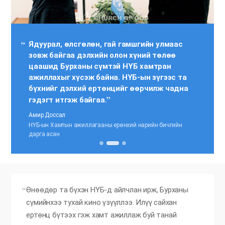
Ядуурал, өлсгөлөн, гай гамшгийн улмаас
зовж байгаа дэлхийн олон хүний төлөө
цаашид Бурханы сүмтэй НҮБ хамтран
ажиллахыг хүсэж байна. НҮБ-ын зүгээс та
бүхнийг дэлхий ертөнцийг өөрчилж чадна
гэдэгт итгэж байгаа.
Амир Доссал
НҮБ-ын Хамтын ажиллагааны ерөнхий нарийн бичгийн
дарга асан
Өнөөдөр та бүхэн НҮБ-д айлчлан ирж, Бурханы
сүмийнхээ тухай кино үзүүллээ. Илүү сайхан
ертөнц бүтээх гэж хамт ажиллаж буй танай