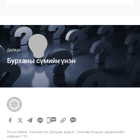
ДАРААХ
Бурханы сүмийн үнэн
카
카
Гёнги аймаг, Соннам хот, Бүндан дүүрэг, Соннам Бүндан шуудангийн
오
хайрцаг-119