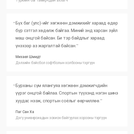
Туркийн баг тамирчдын ахлагч
Бүх баг (улс)-ийг хөгжөөн дэмжихийг хараад өдөр
бүр сэтгэл хөдөлж байгаа. Миний энд харсан зүйл
маш онцгой байсан. Би тэр байдлыг хараад
үнэхээр аз жаргалтай байсан.
Михаел Шмидт
Дэлхийн бэйсбол софтболын холбооны тэргүүн
Бурханы сүм ялангуяа хөгжөөн дэмжигчдийн
үүрэг онцгой байлаа. Спортын түүхэнд нэгэн шинэ
хуудас нээж, спортын соёлыг өөрчиллөө.
Паг Сан Ха
Дэгү универсиадын зохион байгуулах хорооны тэргүүн