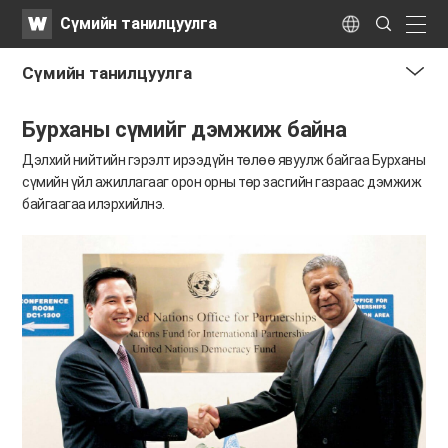
WATV
Search
Сүмийн танилцуулга
Submit
naviga
Language
Сүмийн танилцуулга
me
Бурханы сүмийг дэмжиж байна
tog
but
Дэлхий нийтийн гэрэлт ирээдүйн төлөө явуулж байгаа Бурханы
сүмийн үйл ажиллагааг
орон орны төр засгийн газраас дэмжиж
байгаагаа илэрхийлнэ.