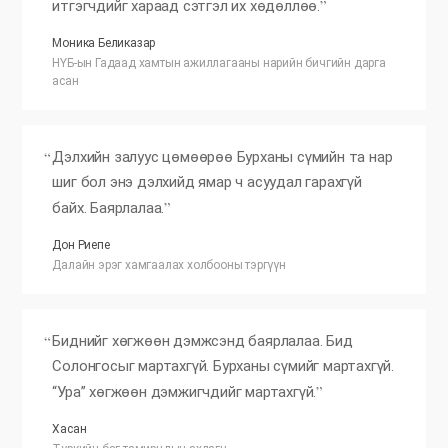
итгэгчдийг хараад сэтгэл их хөдөллөө.
Моника Беликазар
НҮБ-ын Гадаад хамтын ажиллагааны нарийн бичгийн дарга
асан
Дэлхийн залуус цөмөөрөө Бурханы сүмийн та нар
шиг бол энэ дэлхийд ямар ч асуудал гарахгүй
байх. Баярлалаа.
Дон Риепе
Далайн эрэг хамгаалах холбооны тэргүүн
Биднийг хөгжөөн дэмжсэнд баярлалаа. Бид
Солонгосыг мартахгүй. Бурханы сүмийг мартахгүй.
“Ура” хөгжөөн дэмжигчдийг мартахгүй.
Хасан