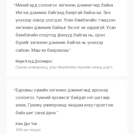
Миний ард солонгос хөгжөөн дэмжигчид байна.
Ингэж дэмжиж байгаад баяртай байна аа. Энэ
үнэхээр ховор үзэгдэл. Усан бөмбөгийн тэмцээн
хөгжөөн дэмжиж байхыг би нэг их хараагүй. Усан
бөмбөгийн спортод фенүүд байгаа нь, орон
бүрийг хөгжөөн дэмжиж байгаа нь үнэхээр
сайхан. Маш их баярлалаа.
Мари Клуд Дэслиерэс
Гуанжү универсиад, усан бөмбөгийн төрлийн канад шүүгч
Бурханы сүмийн хөгжөөн дэмжигчид ирснээр
солонгос түмний эрхэмсэг байдал нэг шатаар
ахиж, Гуанжү универсиад наадам илүү гэрэлтэж
байх шиг санагдана.
Ким Дун Чол
УИХ-ын гишүүн