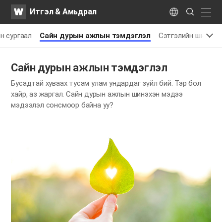
WATV
Search
Итгэл & Амьдрал
Submit
naviga
Language
н сургаал
Сайн дурын ажлын тэмдэглэл
Сэтгэлийн шигтгэ
Сайн дурын ажлын тэмдэглэл
Бусадтай хуваах тусам улам ундардаг зүйл бий. Тэр бол
хайр, аз жаргал.
Сайн дурын ажлын шинэхэн мэдээ
мэдээлэл сонсмоор байна уу?