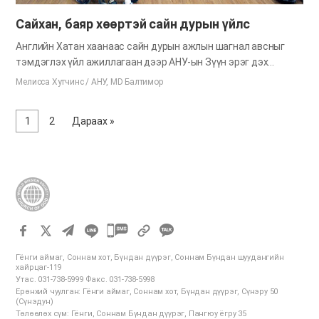
Сайхан, баяр хөөртэй сайн дурын үйлс
Английн Хатан хаанаас сайн дурын ажлын шагнал авсныг
тэмдэглэх үйл ажиллагаан дээр АНУ-ын Зүүн эрэг дэх
Бурханы сүм нийгэмд тустай хэд хэдэн арга хэмжээ
Мелисса Хутчинс / АНУ, MD Балтимор
зохиосон юм. Балтимор сүмийнхэн “Мөнгөн булгийн үүрийн
туяа” ахмадын асрамжийн төв дээр очиж урлагийн тоглолт
1
2
Дараах »
хийж, тэнд амьдардаг ахмад настнуудад урам хүч өглөө.
Тэндхийн хөгшид алга ташин, хөлөө товшин баяр хүргэн,
биднийг дагаж дуулж байсан юм. Нэг ахмад бүр босож,
манайхны нэгийнх нь гараас бариад бүжиглэж гарав.
Тэндхийн ахмадууд биднийг ирсэнд ихэд баярлан, бас
дахиад хэзээ ирэхийг минь асууна. Бид хэд инээмсэглэн
удахгүй дахиад ирнэ гэж амласан юм. Үнэхээр хөгжилтэй
카
байсан тул бид ч дахиж очихыг хүссэн юм. Бурханы сүмд
카
явдаг болохоосоо өмнө би өөр нэг байгууллагатай сард нэг
Гёнги аймаг, Соннам хот, Бүндан дүүрэг, Соннам Бүндан шуудангийн
오
удаа ахмадын асрамжийн газраар очдог байхдаа хэзээ…
хайрцаг-119
Утас. 031-738-5999 Факс. 031-738-5998
톡
Ерөнхий чуулган: Гёнги аймаг, Соннам хот, Бүндан дүүрэг, Сүнэру 50
공
(Сүнэдун)
Төлөөлөх сүм: Гёнги, Соннам Бүндан дүүрэг, Пангюу ёгру 35
유