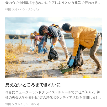
母の心で地球環境をきれいにケアしようという趣旨で行われる
「Mother's Street(母の通り)」浄化活動でした。アセズ(ASEZ)の
韓国 大邱 / ハン・スンジュ
現地の会員はもちろん、壮年、婦人、学生など多…
見えないところまできれいに
休みにニュージーランドクライストチャーチでアセズ(ASEZ、神
様の教会大学生奉仕団)街の浄化ボランティア活動を展開しまし
た。韓国から来たアセズ会員だけでなく、地域の環境団体の代
韓国 ソウル / カン・ホンギ