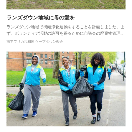
ランズダウン地域に母の愛を
ランズダウン地域で街頭浄化運動をすることを計画しました。ま
ず、ボランティア活動の許可を得るために市議会の廃棄物管理部
を訪ねて市議会議員に会いました。簡単に挨拶を交わした後、私
南アフリカ共和国 ケープタウン教会
たちがどんな団体なのか説明しようと教会の紹介映像を見せまし
た。視聴…