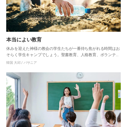
本当によい教育
休みを迎えた神様の教会の学生たちが一番待ち焦がれる時間はお
そらく学生キャンプでしょう。聖書教育、人格教育、ボランティ
ア活動、体験学習など多様なキャンププログラムの中で私が一番
韓国 大邱 / バサニア
好きな活動は環境浄化活動です。浄化活動を通じて、肉体的にも
霊的にも…