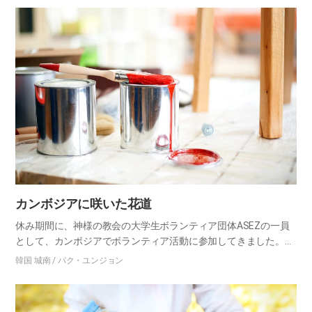
カンボジアに咲いた花道
休み期間に、神様の教会の大学生ボランティア団体ASEZの一員
として、カンボジアでボランティア活動に参加してきました。ボ
ランティアの内容は、壁画を描くことでした。現地の学生に文房
韓国 城南 / パク・ユンジョン
具を支援したり、街の美化といった暮らしに密着したサポート的
な仕事…