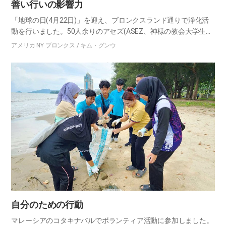
善い行いの影響力
「地球の日(4月22日)」を迎え、ブロンクスランド通りで浄化活
動を行いました。50人余りのアセズ(ASEZ、神様の教会大学生奉
仕団)会員の他にも隣人、ニューヨーク州議会関係者など多くの
アメリカ NY ブロンクス / キム・グンウ
人々が共にしました。2時間半の間収集したゴミはゴミ袋40…
自分のための行動
マレーシアのコタキナバルでボランティア活動に参加しました。