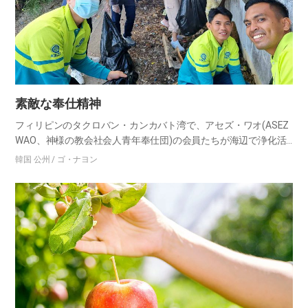
素敵な奉仕精神
フィリピンのタクロバン・カンカバト湾で、アセズ・ワオ(ASEZ
WAO、神様の教会社会人青年奉仕団)の会員たちが海辺で浄化活
動をしました。濡れた砂浜が干潟のようにドロドロしていました
韓国 公州 / ゴ・ナヨン
が、手袋、トングのような道具が何もありませんでした。素手
で…