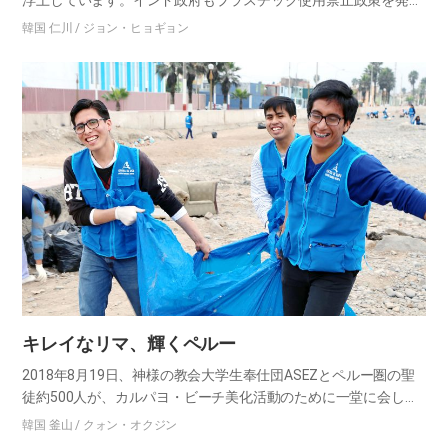
浮上しています。インド政府もプラスチック使用禁止政策を発表
するなど、プラスチック削減に積極的に取り組んでいます。その
韓国 仁川 / ジョン・ヒョギョン
動きを後押しするため、インド・プネーでは神様の教会の家族た
ちと韓国…
キレイなリマ、輝くペルー
2018年8月19日、神様の教会大学生奉仕団ASEZとペルー圏の聖
徒約500人が、カルパヨ・ビーチ美化活動のために一堂に会しま
した。ペルーの特別州カヤオにあるカルパヨ・ビーチは、たくさ
韓国 釜山 / クォン・オクジン
んのゴミで埋め尽くされていました。 ビニール、ペットボト…