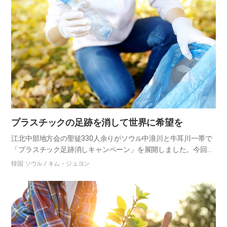
プラスチックの足跡を消して世界に希望を
江北中部地方会の聖徒330人余りがソウル中浪川と牛耳川一帯で
「プラスチック足跡消しキャンペーン」を展開しました。今回の
ボランティアは神様の教会設立60周年を記念して地球村に希望を
韓国 ソウル / キム・ジュヨン
分かち合う「全世界希望チャレンジ」の一環でした。中浪川の水
辺に…