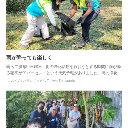
雨が降っても楽しく
曇って肌寒い日曜日、街の浄化活動を行おうとする時間に雨が降
る確率が90パーセントという天気予報がありました。街の浄化が
ちゃんとできるか心配でした。 掃除を始めて間もなく、予報通り
ジンバブエハラレ / タピワTapiwa Toruvanda
に土砂降りになりました。私たちは雨宿りに近くの小さな小屋に
駆け…