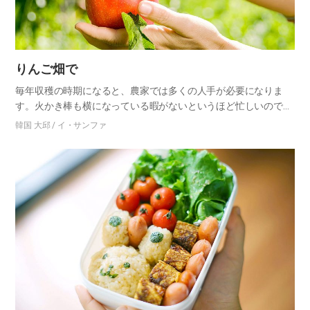
りんご畑で
毎年収穫の時期になると、農家では多くの人手が必要になりま
す。火かき棒も横になっている暇がないというほど忙しいのです
が、人手はいつも足りません。 残念に思う気持ちで、日差しの良
韓国 大邱 / イ・サンファ
いある休日、シオン家族たちと一緒に農村の仕事を手伝うボラン
ティア活…