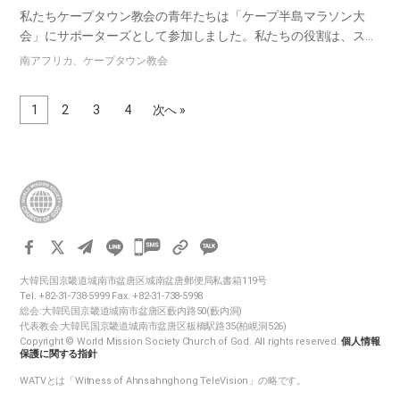
私たちケープタウン教会の青年たちは「ケープ半島マラソン大
会」にサポーターズとして参加しました。私たちの役割は、スタ
ート地点とゴール地点の給水所で水を配ることでした。 アフリカ
南アフリカ、ケープタウン教会
の人々は、誰もがダンスと歌に並外れた才能を持っています。ケ
ープタウ…
1
2
3
4
次へ »
카
카
大韓民国京畿道城南市盆唐区城南盆唐郵便局私書箱119号
오
Tel. +82-31-738-5999 Fax. +82-31-738-5998
톡
総会:大韓民国京畿道城南市盆唐区藪内路50(藪内洞)
代表教会:大韓民国京畿道城南市盆唐区板橋駅路35(柏峴洞526)
공
Copyright © World Mission Society Church of God. All rights reserved.
個人情報
유
保護に関する指針
하
WATVとは「Witness of Ahnsahnghong TeleVision」の略です。
기