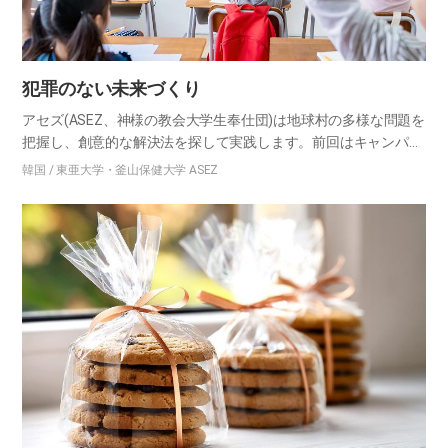
犯罪のない未来づくり
アセズ(ASEZ、神様の教会大学生奉仕団)は地球村の多様な問題を
把握し、創意的な解決法を探して実践します。前回はキャンパス
周辺の小・中・高等学校を訪ね、共にする犯罪予防人格教育プロ
韓国 / 東亜大学・釜山保健大学 ASEZ
グラム「RCT(Reduce Crime Together)…