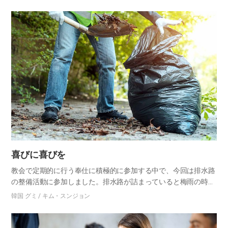
表、カンタベリー大学とアラ技術専門大学のアセズ会員たちと共
にする…
喜びに喜びを
教会で定期的に行う奉仕に積極的に参加する中で、今回は排水路
の整備活動に参加しました。排水路が詰まっていると梅雨の時に
水が氾濫する可能性が高いというニュースを聞きましたが、大雨
韓国 グミ / キム・スンジョン
が降る前、ちょうどいい活動でした。 ボランティア当日、約40
人が長…