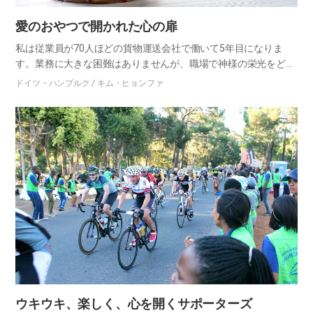
愛のおやつで開かれた心の扉
私は従業員が70人ほどの貨物運送会社で働いて5年目になりま
す。業務に大きな困難はありませんが、職場で神様の栄光をどの
ように現わすかがいつも悩みでした。 そんな中、韓国から来たア
ドイツ・ハンブルク / キム・ヒョンファ
セズワオ(ASEZ WAO)の会員たちと一緒に愛のおやつを伝える…
ウキウキ、楽しく、心を開くサポーターズ