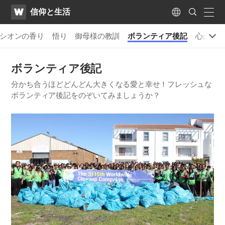
WATV
Search
​信仰と生活
Submit
naviga
Language
シオンの香り
悟り
御母様の教訓
ボランティア後記
心の剪定
ボランティア後記
分かち合うほどどんどん大きくなる愛と幸せ！フレッシュな
ボランティア後記をのぞいてみましょうか？