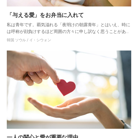
「与える愛」をお弁当に入れて
私は青年です。覇気溢れる「夜明けの朝露青年」とはいえ、時に
は呼称が顔負けするほど周囲の方々に申し訳なく思うことがあり
ます。家では毎日母が用意してくれる食卓を当然のように受け取
韓国 ソウル / イ・シウォン
って食べ、シオンに行けば私たちより年長者である家族によく世
話を受け…
一人の関心と愛が重要な理由