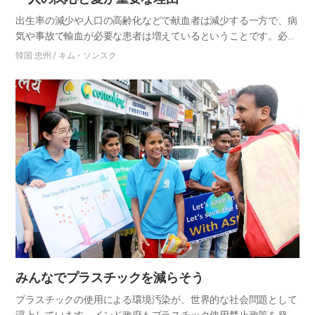
出生率の減少や人口の高齢化などで献血者は減少する一方で、病
気や事故で輸血が必要な患者は増えているということです。必死
に輸血を待つ人々に小さな助けになることを願い、献血に参加す
韓国 忠州 / キム・ソンスク
ることにしました。輸血が必要な人が誰かの父親、母親、時には
私の兄弟…
みんなでプラスチックを減らそう
プラスチックの使用による環境汚染が、世界的な社会問題として