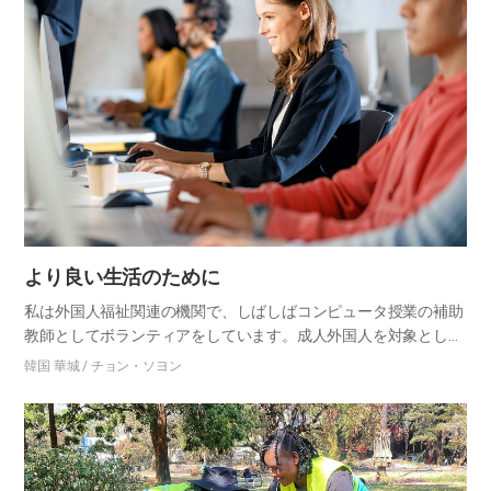
より良い生活のために
私は外国人福祉関連の機関で、しばしばコンピュータ授業の補助
教師としてボランティアをしています。成人外国人を対象とした
コンピュータ授業は、受講生のレベルに合わせて基礎知識と実習
韓国 華城 / チョン・ソヨン
を中心にゆっくり進められています。 とはいえ、母国語のキーボ
ードで…