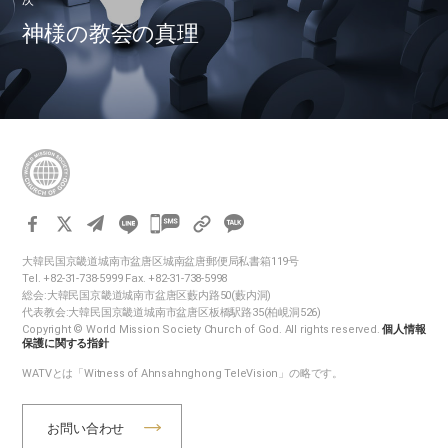
次
神様の教会の真理
카
카
大韓民国京畿道城南市盆唐区城南盆唐郵便局私書箱119号
오
Tel. +82-31-738-5999 Fax. +82-31-738-5998
톡
総会:大韓民国京畿道城南市盆唐区藪内路50(藪内洞)
代表教会:大韓民国京畿道城南市盆唐区板橋駅路35(柏峴洞526)
공
Copyright © World Mission Society Church of God. All rights reserved.
個人情報
유
保護に関する指針
하
WATVとは「Witness of Ahnsahnghong TeleVision」の略です。
기
お問い合わせ