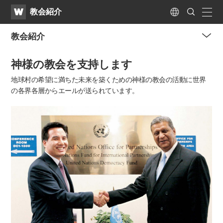
WATV
Search
教会紹介
Submit
naviga
Language
教会紹介
me
神様の教会を支持します
tog
but
地球村の希望に満ちた未来を築くための神様の教会の活動に
世界
の各界各層からエールが送られています。