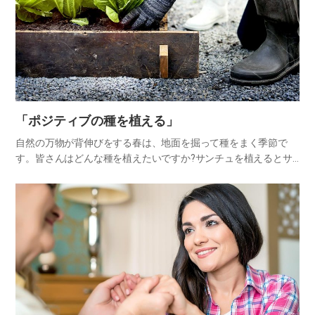
「ポジティブの種を植える」
自然の万物が背伸びをする春は、地面を掘って種をまく季節で
す。皆さんはどんな種を植えたいですか?サンチュを植えるとサ
ンチュ畑、白菜を植えると白菜畑、花を植えると花畑になるよう
に畑は種まき次第です。私たちの心の畑も同じです。よい種によ
い実がつく…