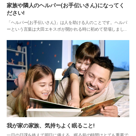
家族や隣人のヘルパー(お手伝いさん)になってく
ださい!
「ヘルパー(お手伝いさん)」は人を助ける人のことです。ヘルパ
ーという言葉は大田エキスポが開かれる時に初めて登場しました
が、その後家事手伝い、読書ヘルパー、招待客ヘルパー、産後ヘ
ルパーなどいろんなヘルパーができました。いろんなヘルパーが
いると…
​我が家の家族、気持ちよく眠ること!​
一日の日課を終えて明日に備える、眠る前の時間はとても重要で