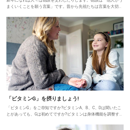
新年になれば人々は徳談を交わしたりします。徳談は「他人がう
まくいくことを願う言葉」です。昔から先祖たちは言葉を大切に
し、言葉が現実になると信じました。そのような信仰から徳談が
生まれました。相手の幸せと繁栄を願う言葉だからこそ、徳談は
相手が聞…
「ビタミンG」を摂りましょう!
「ビタミンG」をご存知ですか?ビタミンA、B、C、Dは聞いたこ
とがあっても、Gは初めてですか?ビタミンは身体機能を調整する
必須栄養素で、免疫力を高め、活力を与えます。さらに、ビタミ
ンGは私たちの心の免疫力も高めてくれます。GはまさにGrat…