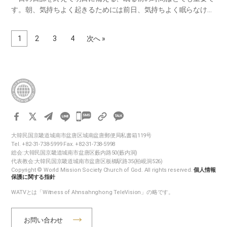
す。朝、気持ちよく起きるためには前日、気持ちよく眠らなけれ
ばならないからです。一日、家族と一緒に過ごす時間の中で最も
余裕のある時でもあるので、この時間をうまく活用して家族間の
1
2
3
4
次へ »
愛もより…
카
카
大韓民国京畿道城南市盆唐区城南盆唐郵便局私書箱119号
오
Tel. +82-31-738-5999 Fax. +82-31-738-5998
톡
総会:大韓民国京畿道城南市盆唐区藪内路50(藪内洞)
代表教会:大韓民国京畿道城南市盆唐区板橋駅路35(柏峴洞526)
공
Copyright © World Mission Society Church of God. All rights reserved.
個人情報
유
保護に関する指針
하
WATVとは「Witness of Ahnsahnghong TeleVision」の略です。
기
お問い合わせ