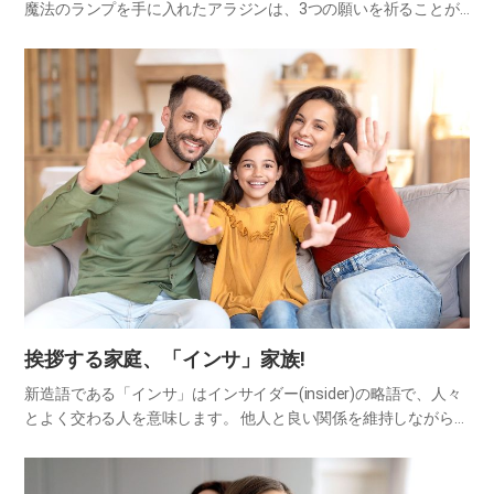
魔法のランプを手に入れたアラジンは、3つの願いを祈ることが
できる機会のうち、最後に残った1つを他人のために使います。
その結果、叶えそうになかった愛をかなえてハッピーエンドを迎
えます。…
挨拶する家庭、「インサ」家族!
新造語である「インサ」はインサイダー(insider)の略語で、人々
とよく交わる人を意味します。 他人と良い関係を維持しながら円
満に過ごすのに挨拶ほど効果的なものはありません。家庭内でも
挨拶を円滑に交わすと、目を合わせる機会が多くなり、対話…