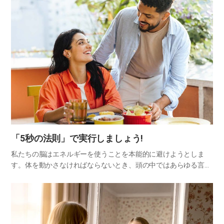
海」です。 人々はよく、もやもやしたり心配な気持ちが解消され
るとき…
「5秒の法則」で実行しましょう!
私たちの脳はエネルギーを使うことを本能的に避けようとしま
す。体を動かさなければならないとき、頭の中ではあらゆる言い
訳を見つけて先延ばしにしたり、ためらったりします。しかし、
何かをしなければならないときに5から1までの数字を逆に数えて
すぐに実…