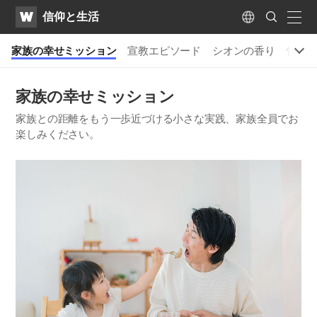
WATV
Search
​信仰と生活
Submit
naviga
Language
愛
家族の幸せミッション
宣教エピソード
シオンの香り
悟り
家族の幸せミッション
家族との距離をもう一歩近づける小さな実践、家族全員でお
楽しみください。