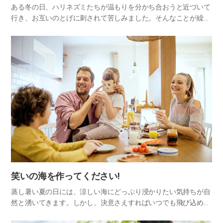
ある冬の日、ハリネズミたちが温もりを分かち合おうと近づいて
行き、お互いのとげに刺されて苦しみました。そんなことが繰り
返されると、ハリネズミたちは、近すぎて傷つけたり、遠すぎて
寒すぎず、温かい心を感じられる適度な距離を心得ました。 寓話
に出て…
笑いの海を作ってください!
蒸し暑い夏の日には、涼しい海にどっぷり浸かりたい気持ちが自
然と湧いてきます。しかし、決意さえすればいつでも飛び込める
海があるという事実をご存知でしょうか?それはまさに「笑いの