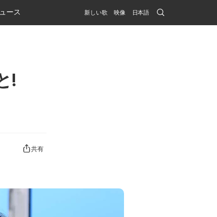
Search
ュース
新しい歌
映像
日本語
Submit
!​
共有