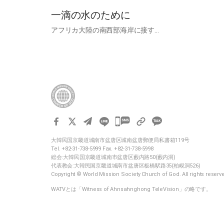
一滴の水のために
アフリカ大陸の南西部海岸に接す…
카
카
大韓民国京畿道城南市盆唐区城南盆唐郵便局私書箱119号
오
Tel. +82-31-738-5999 Fax. +82-31-738-5998
톡
総会:大韓民国京畿道城南市盆唐区藪内路50(藪内洞)
代表教会:大韓民国京畿道城南市盆唐区板橋駅路35(柏峴洞526)
공
Copyright © World Mission Society Church of God. All rights reserv
유
WATVとは「Witness of Ahnsahnghong TeleVision」の略です。
하
기