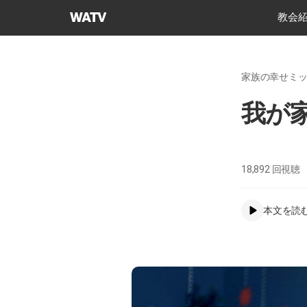
神
教会
様
の
教
家族の幸せミ
会
世
​我が
界
福
音
宣
18,892
回視聴
教
協
本文を読
会