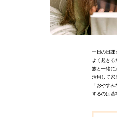
一日の日課
よく起きる
族と一緒に
活用して家
「おやすみ
するのは基