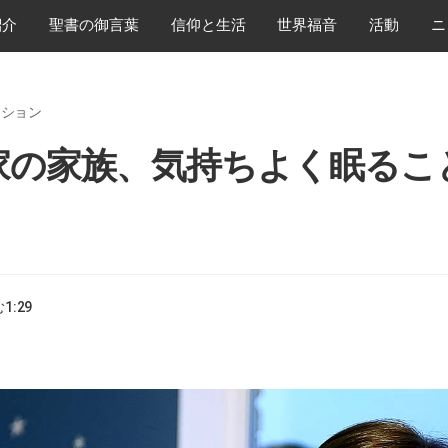
紹介
​聖書の御言葉
​信仰と生活
世界福音
活動
ニ
ッション
家の家族、気持ちよく眠ること
む
1:29