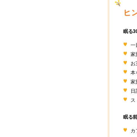
ヒ
眠る3
一
家
お
本
家
日
ス
眠る
カ