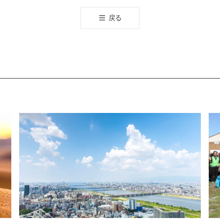
공
戻る
유
하
기