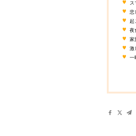
ス
悲
起
夜
家
激
一