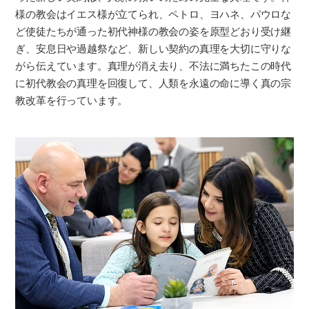
様の教会はイエス様が立てられ、ペトロ、ヨハネ、パウロな
ど使徒たちが通った初代神様の教会の姿を原型どおり受け継
ぎ、安息日や過越祭など、新しい契約の真理を大切に守りな
がら伝えています。真理が消え去り、不法に満ちたこの時代
に初代教会の真理を回復して、人類を永遠の命に導く真の宗
教改革を行っています。