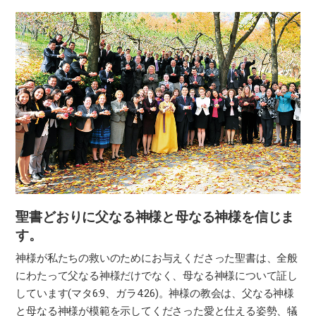
聖書どおりに
父なる神様と母なる神様を信じま
す。
神様が私たちの救いのためにお与えくださった聖書は、全般
にわたって父なる神様だけでなく、母なる神様について証し
しています(マタ6:9、ガラ4:26)。神様の教会は、父なる神様
と母なる神様が模範を示してくださった愛と仕える姿勢、犠