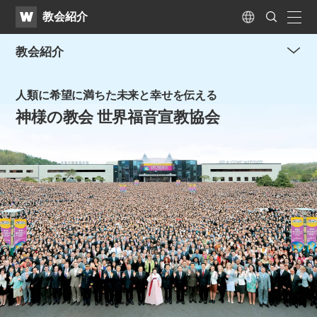
WATV
Search
教会紹介
Submit
naviga
Language
教会紹介
me
tog
人類に希望に満ちた未来と幸せを伝える
but
神様の教会 世界福音宣教協会