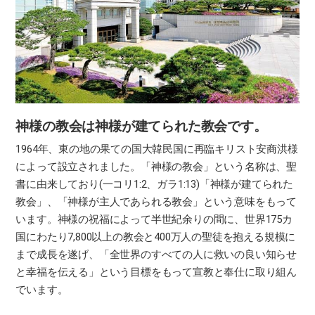
神様の教会は
神様が建てられた教会です。
1964年、東の地の果ての国大韓民国に再臨キリスト安商洪様
によって設立されました。「神様の教会」という名称は、聖
書に由来しており(一コリ1:2、ガラ1:13)「神様が建てられた
教会」、「神様が主人であられる教会」という意味をもって
います。神様の祝福によって半世紀余りの間に、世界175カ
国にわたり7,800以上の教会と400万人の聖徒を抱える規模に
まで成長を遂げ、「全世界のすべての人に救いの良い知らせ
と幸福を伝える」という目標をもって宣教と奉仕に取り組ん
でいます。