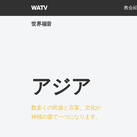
神
教会
様
の
世界福音
教
会
世
界
福
音
宣
アジア
教
協
会
数多くの民族と言葉、文化が
神様の愛で一つになります。