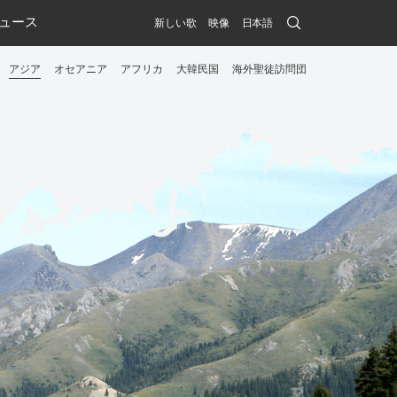
Search
ュース
新しい歌
映像
日本語
Submit
アジア
オセアニア
アフリカ
大韓民国
海外聖徒訪問団
menu
toggle
button