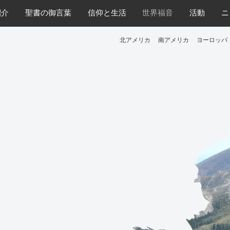
紹介
​聖書の御言葉
​信仰と生活
世界福音
活動
ニ
北アメリカ
南アメリカ
ヨーロッパ