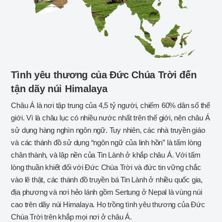
Tình yêu thương của Đức Chúa Trời đến
tận dãy núi Himalaya
Châu Á là nơi tập trung của 4,5 tỷ người, chiếm 60% dân số thế
giới. Vì là châu lục có nhiều nước nhất trên thế giới, nên châu Á
sử dụng hàng nghìn ngôn ngữ. Tuy nhiên, các nhà truyền giáo
và các thánh đồ sử dụng “ngôn ngữ của linh hồn” là tấm lòng
chân thành, và lập nền của Tin Lành ở khắp châu Á. Với tấm
lòng thuần khiết đối với Đức Chúa Trời và đức tin vững chắc
vào lẽ thật, các thánh đồ truyền bá Tin Lành ở nhiều quốc gia,
địa phương và nơi hẻo lánh gồm Sertung ở Nepal là vùng núi
cao trên dãy núi Himalaya. Họ trồng tình yêu thương của Đức
Chúa Trời trên khắp mọi nơi ở châu Á.