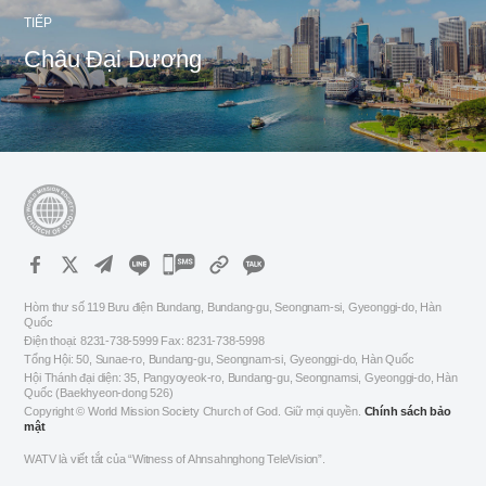
TIẾP
Châu Đại Dương
카
카
Hòm thư số 119 Bưu điện Bundang, Bundang-gu, Seongnam-si, Gyeonggi-do, Hàn
오
Quốc
Điện thoại: 8231-738-5999 Fax: 8231-738-5998
톡
Tổng Hội: 50, Sunae-ro, Bundang-gu, Seongnam-si, Gyeonggi-do, Hàn Quốc
공
Hội Thánh đại diện: 35, Pangyoyeok-ro, Bundang-gu, Seongnamsi, Gyeonggi-do, Hàn
Quốc (Baekhyeon-dong 526)
유
Copyright © World Mission Society Church of God. Giữ mọi quyền.
Chính sách bảo
하
mật
기
WATV là viết tắt của “Witness of Ahnsahnghong TeleVision”.