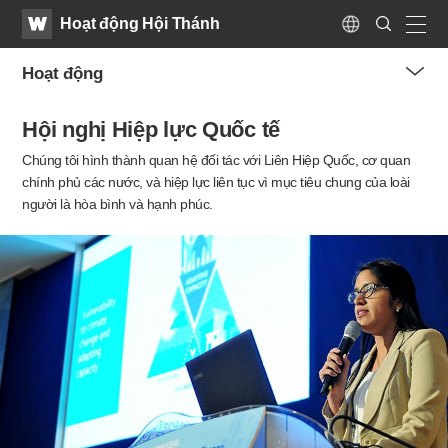
WATV
Search
Hoạt động Hội Thánh
Submit
Language
naviga
Hoạt động
me
Hội nghị Hiệp lực Quốc tế
tog
but
Chúng tôi hình thành quan hệ đối tác với Liên Hiệp Quốc, cơ quan
chính phủ các nước,
và hiệp lực liên tục vì mục tiêu chung của loài
người là hòa bình và hạnh phúc.