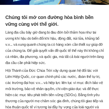
Chúng tôi mở con đường hòa bình bền
vững cùng với thế giới.
Làng địa cầu bây giờ đang bị đau đớn bởi thảm họa như tai
ương khí hậu do biến đổi khí hậu, động đất, núi lửa, khủng bố
v.v... và xung quanh chúng ta có hàng xóm cần thiết sự giúp đỡ
của chúng ta. Để giải quyết vấn đề quốc tế thể này thì không chỉ
cá nhân, địa phương, và quốc gia, mà tất cả loài người trên làng
địa cầu cần phải hiệp sức.
Hội Thánh của Đức Chúa Trời xây dựng quan hệ đối tác với
Liên Hiệp Quốc, cơ quan chính phủ các nước, đoàn thể tự trị,
các trường đại học v.v... và hiệp lực liên tục vì mục đích bảo vệ
môi trường, bảo vệ nhân quyền, chi viện giáo dục và để thực
hiện các mục tiêu phát triển bền vững (SDGs). Bằng tình yêu
thương của người mẹ chăm sóc gia đình, chúng tôi giao tiếp và
hòa thuận quốc tế vì tương lai đầy hy vọng của loài người và