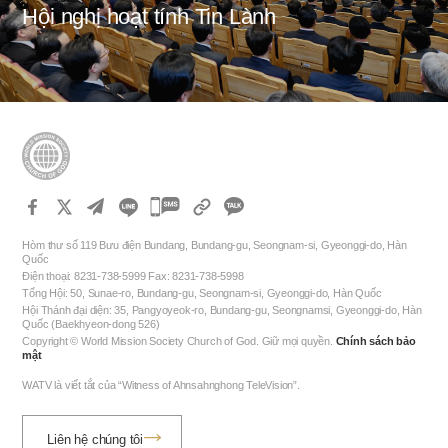
Hội nghị hoạt tính Tin Lành
카
카
Hòm thư số 119 Bưu điện Bundang, Bundang-gu, Seongnam-si, Gyeonggi-do, Hàn
오
Quốc
Điện thoại: 8231-738-5999 Fax: 8231-738-5998
톡
Tổng Hội: 50, Sunae-ro, Bundang-gu, Seongnam-si, Gyeonggi-do, Hàn Quốc
공
Hội Thánh đại diện: 35, Pangyoyeok-ro, Bundang-gu, Seongnamsi, Gyeonggi-do, Hàn
Quốc (Baekhyeon-dong 526)
유
Copyright © World Mission Society Church of God. Giữ mọi quyền.
Chính sách bảo
하
mật
기
WATV là viết tắt của “Witness of Ahnsahnghong TeleVision”.
Liên hệ chúng tôi