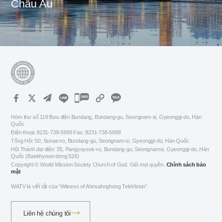
Châu Âu
카
카
Hòm thư số 119 Bưu điện Bundang, Bundang-gu, Seongnam-si, Gyeonggi-do, Hàn
오
Quốc
Điện thoại: 8231-738-5999 Fax: 8231-738-5998
톡
Tổng Hội: 50, Sunae-ro, Bundang-gu, Seongnam-si, Gyeonggi-do, Hàn Quốc
공
Hội Thánh đại diện: 35, Pangyoyeok-ro, Bundang-gu, Seongnamsi, Gyeonggi-do, Hàn
Quốc (Baekhyeon-dong 526)
유
Copyright © World Mission Society Church of God. Giữ mọi quyền.
Chính sách bảo
하
mật
기
WATV là viết tắt của “Witness of Ahnsahnghong TeleVision”.
Liên hệ chúng tôi