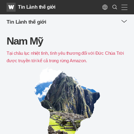
WATV
Search
Tin Lành thế giới
Submit
Language
naviga
Tin Lành thế giới
me
Nam Mỹ
tog
but
Tại châu lục nhiệt tình, tình yêu thương đối với Đức Chúa Trời
được truyền tới kể cả trong rừng Amazon.